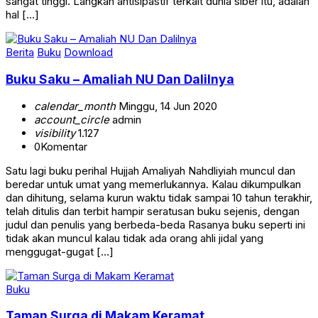
sangat tinggi. Langkah antisipastif terkait dunia siber itu, adalah
hal […]
Berita
Buku
Download
Buku Saku – Amaliah NU Dan Dalilnya
calendar_month
Minggu, 14 Jun 2020
account_circle
admin
visibility
1.127
0
Komentar
Satu lagi buku perihal Hujjah Amaliyah Nahdliyiah muncul dan
beredar untuk umat yang memerlukannya. Kalau dikumpulkan
dan dihitung, selama kurun waktu tidak sampai 10 tahun terakhir,
telah ditulis dan terbit hampir seratusan buku sejenis, dengan
judul dan penulis yang berbeda-beda Rasanya buku seperti ini
tidak akan muncul kalau tidak ada orang ahli jidal yang
menggugat-gugat […]
Buku
Taman Surga di Makam Keramat