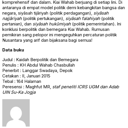
komprehensif dan dalam. Kiai Wahab berjuang di setiap lini. Di
antaranya di empat model politik demi kebangkitan bangsa dan
negara, siyâsah tijâriyah (politik perdagangan),
siyâsah
najjâriyah
(politik pertukangan),
siyâsah falahiyah
(politik
pertanian), dan
siyâsah hukûmiyah
(politik pemerintahan). Ini
konklusi berpolitik dan bernegara Kiai Wahab. Rumusan
pemikiran sang pelopor ini mengeguhkan percaturan politik
Nusantara yang arif dan bijaksana bagi semua!
Data buku
Judul : Kaidah Berpolitik dan Bernegara
Penulis : KH Abdul Wahab Chasbullah
Penerbit : Langgar Swadaya, Depok
Cetakan : II, Januari 2015
Tebal : 164 Halaman
Peresensi : Maghfut MR,
staf peneliti ICRS UGM dan Adab
UIN Su-Ka Jogja