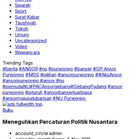
Sejarah
Sport
Surat Kabar
Taushiyah
Tokoh
Umum
Uncategorized
Video
Wawancara
Trending Tags
#berita
#ANSOR
#nu
#purworejo
#banser
#GP Ansor
Purworejo
#MDS
#pilihan
#ansorpurworejo
##AkuAnsor
#ansorpurworejo #ansor #nu
#pemudaNU#PACAnsorgebang#GebangPadang
#ansor
purworejo
#pituruh
#ansorbanserluarbiasa
#ansormajusatubarisan
#NU Purworejo
Buku
Meneguhkan Percaturan Politik Nusantara
account_circle
admin