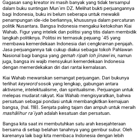
Gagasan sang kreator ini masih banyak yang tidak tersampul
dalam buku suntingan Mun`im DZ. Melihat bukti perjuangannya
bagi Indonesia, buku ini belum seberapa untuk mewakili
penampungan ide-ide berliannya, khususnya dalam percaturan
politik Nusantara. Bangsa Indonesia mengakui ketokohan Kiai
Wahab. Figur yang intelek dan politisi yang titis dalam membidik
langkah politiknya. Politisi ini termasuk pejuang `45 yang
membawa kemerdekaan Indonesia dari cengkraman penjajah.
Jasa perjuangannya tak cukup diakui sebagai tokoh Pahlawan
Nasional bagi bangsa yang
gemah ripah loh jinawi
ini, namun
juga, bangsa ini wajib mensyukuri kemerdekaan Indonesia
dengan memerdekakan diri dari rantai kemalasan.
Kiai Wahab mewariskan semangat perjuangan. Dari bukunya
terlihat
keyword
sosok yang lengkap, gabungan antara
aktivisme, intelektualisme, dan spiritualisme. Perjuangan untuk
melepas mudarat rakyat. Kiai Wahab mengisyaratkan, bahwa
persatuan sebagai pondasi untuk membangkitkan kemajuan
bangsa, (hal. 118). Senjata paling tajam dan ampuh untuk meraih
mashâlihur ra`iyah
adalah kesatuan dan persatuan.
Bangsa kita saat ini membutuhkan satu arah kesejahteraan
bersama di setiap belahan tanahnya yang gembur subur. Oleh
karenanya laik bagi kita membaca Indonesia dengan lebih