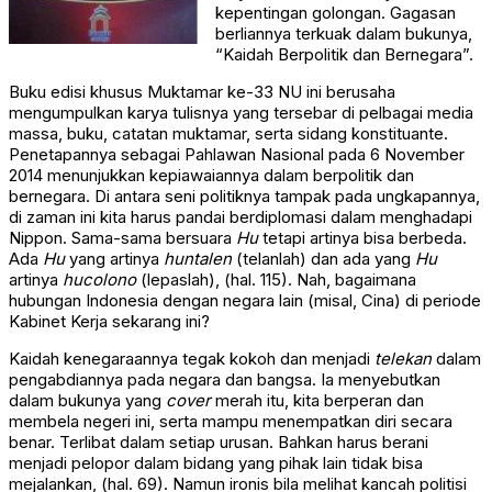
kepentingan golongan. Gagasan
berliannya terkuak dalam bukunya,
“Kaidah Berpolitik dan Bernegara”.
Buku edisi khusus Muktamar ke-33 NU ini berusaha
mengumpulkan karya tulisnya yang tersebar di pelbagai media
massa, buku, catatan muktamar, serta sidang konstituante.
Penetapannya sebagai Pahlawan Nasional pada 6 November
2014 menunjukkan kepiawaiannya dalam berpolitik dan
bernegara. Di antara seni politiknya tampak pada ungkapannya,
di zaman ini kita harus pandai berdiplomasi dalam menghadapi
Nippon. Sama-sama bersuara
Hu
tetapi artinya bisa berbeda.
Ada
Hu
yang artinya
huntalen
(telanlah) dan ada yang
Hu
artinya
hucolono
(lepaslah), (hal. 115). Nah, bagaimana
hubungan Indonesia dengan negara lain (misal, Cina) di periode
Kabinet Kerja sekarang ini?
Kaidah kenegaraannya tegak kokoh dan menjadi
telekan
dalam
pengabdiannya pada negara dan bangsa. Ia menyebutkan
dalam bukunya yang
cover
merah itu, kita berperan dan
membela negeri ini, serta mampu menempatkan diri secara
benar. Terlibat dalam setiap urusan. Bahkan harus berani
menjadi pelopor dalam bidang yang pihak lain tidak bisa
mejalankan, (hal. 69). Namun ironis bila melihat kancah politisi