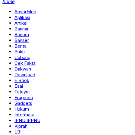
home
AnsorFiles
Aplikasi
Artikel
Baanar
Banom
Banser
Berita
Buku
Cabang
Cek Fakta
Dakwah
Download
E Book
Esai
Fatayat
Fragmen
Gadgets
Hukum
Informasi
IPNU IPPNU
Kiprah
LBH