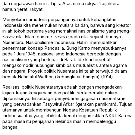
dan negarawan hari ini. Tipis. Atas nama rakyat ‘sejahtera’
namun ‘jerat’ rakyat.
Menyelami samudera perjuangannya untuk kebangkitan
Indonesia kita menemukan mutiara kaidah, bahwa sang kreator
inilah tokoh pertama yang memaknai nasionalisme yang meng-
cover
nilai Islam dan me-
revere
pada nilai sejarah budaya
Nusantara. Nasionalisme Indonesia. Hal ini memudahkan
penerimaan konsep Pancasila. Bung Karno menyebutkannya
pada 1 Juni 1945. nasionalisme Indonesia berbeda dengan
nasionalisme yang berkibar di Barat. Ide kiai tersebut
mengakomodir hubungan simbiosis mutualistis antara agama
dan negara. Proyek politik Nusantara ini telah terwujud dalam
bentuk Nahdlatul Wathon (kebangkitan bangsa) (1914).
Realisasi politik Nusantaranya adalah dengan mengadakan
kajian-kajian keagamaan dan politik, serta bersilat dalam
diplomasinya. Ini sebagai penyebaran gagasan nasionalisme
yang berwadahkan Tasywirul Afkar (gerakan pemikiran). Tujuan
utamanya untuk membangun Negara Kesatuan Republik
Indonesia atau yang lebih kita kenal dengan istilah NKRI. Karena
pada masa itu penjajahan Belanda masih membelenggu
bangsa.