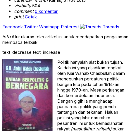
calendar_month
Kamis, 5 Nov 2015
visibility
504
comment
0 komentar
print
Cetak
Facebook
Twitter
Whatsapp
Pinterest
Threads
info
Atur ukuran teks artikel ini untuk mendapatkan pengalaman
membaca terbaik.
text_decrease
text_increase
Politik hanyalah alat bukan tujuan.
Kaidah ini yang dijadikan tongkat
oleh Kiai Wahab Chasbullah dalam
meneguhkan percaturan politik
bangsa kita pada tahun 1914-an
hingga 1970-an. Masa perjuangan
dan kemerdekaan Indonesia.
Dengan gigih ia menghadapi
pancaroba politik yang penuh
tantangan dan tekanan. Haluan
politisi yang lahir dari rahim
pesantren ini untuk kemaslahatan
rakyat
(mashâlihur ra’iyah)
bukan