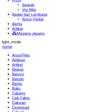
Profil
Sejarah
Visi Misi
Badan dan Lembaga
Ansor Peduli
Berita
Artikel
Magang Jepang
light_mode
home
AnsorFiles
Aplikasi
Artikel
Baanar
Banom
Banser
Berita
Buku
Cabang
Cek Fakta
Dakwah
Download