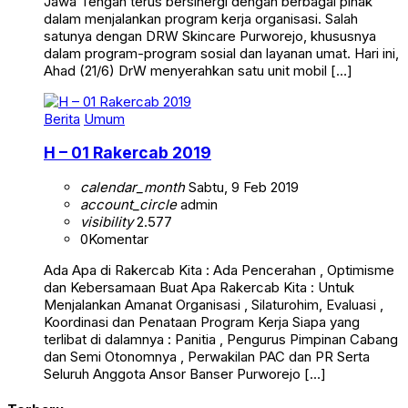
Jawa Tengah terus bersinergi dengan berbagai pihak
dalam menjalankan program kerja organisasi. Salah
satunya dengan DRW Skincare Purworejo, khususnya
dalam program-program sosial dan layanan umat. Hari ini,
Ahad (21/6) DrW menyerahkan satu unit mobil […]
Berita
Umum
H – 01 Rakercab 2019
calendar_month
Sabtu, 9 Feb 2019
account_circle
admin
visibility
2.577
0
Komentar
Ada Apa di Rakercab Kita : Ada Pencerahan , Optimisme
dan Kebersamaan Buat Apa Rakercab Kita : Untuk
Menjalankan Amanat Organisasi , Silaturohim, Evaluasi ,
Koordinasi dan Penataan Program Kerja Siapa yang
terlibat di dalamnya : Panitia , Pengurus Pimpinan Cabang
dan Semi Otonomnya , Perwakilan PAC dan PR Serta
Seluruh Anggota Ansor Banser Purworejo […]