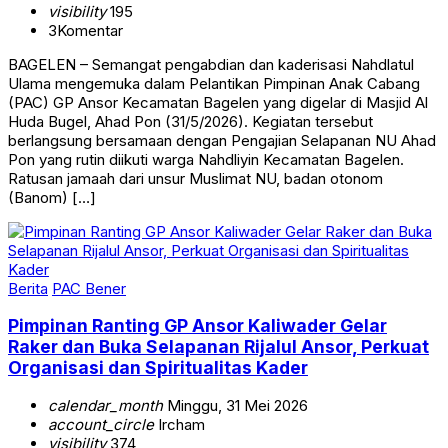
visibility
195
3
Komentar
BAGELEN – Semangat pengabdian dan kaderisasi Nahdlatul
Ulama mengemuka dalam Pelantikan Pimpinan Anak Cabang
(PAC) GP Ansor Kecamatan Bagelen yang digelar di Masjid Al
Huda Bugel, Ahad Pon (31/5/2026). Kegiatan tersebut
berlangsung bersamaan dengan Pengajian Selapanan NU Ahad
Pon yang rutin diikuti warga Nahdliyin Kecamatan Bagelen.
Ratusan jamaah dari unsur Muslimat NU, badan otonom
(Banom) […]
Berita
PAC Bener
Pimpinan Ranting GP Ansor Kaliwader Gelar
Raker dan Buka Selapanan Rijalul Ansor, Perkuat
Organisasi dan Spiritualitas Kader
calendar_month
Minggu, 31 Mei 2026
account_circle
Ircham
visibility
374