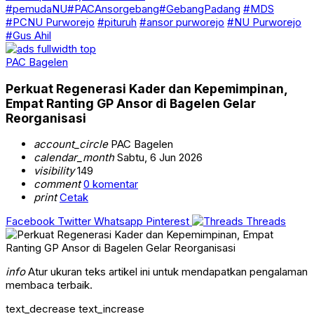
#pemudaNU#PACAnsorgebang#GebangPadang
#MDS
#PCNU Purworejo
#pituruh
#ansor purworejo
#NU Purworejo
#Gus Ahil
PAC Bagelen
Perkuat Regenerasi Kader dan Kepemimpinan,
Empat Ranting GP Ansor di Bagelen Gelar
Reorganisasi
account_circle
PAC Bagelen
calendar_month
Sabtu, 6 Jun 2026
visibility
149
comment
0 komentar
print
Cetak
Facebook
Twitter
Whatsapp
Pinterest
Threads
info
Atur ukuran teks artikel ini untuk mendapatkan pengalaman
membaca terbaik.
text_decrease
text_increase