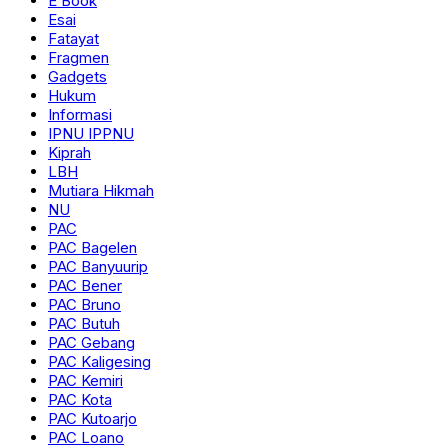
E Book
Esai
Fatayat
Fragmen
Gadgets
Hukum
Informasi
IPNU IPPNU
Kiprah
LBH
Mutiara Hikmah
NU
PAC
PAC Bagelen
PAC Banyuurip
PAC Bener
PAC Bruno
PAC Butuh
PAC Gebang
PAC Kaligesing
PAC Kemiri
PAC Kota
PAC Kutoarjo
PAC Loano