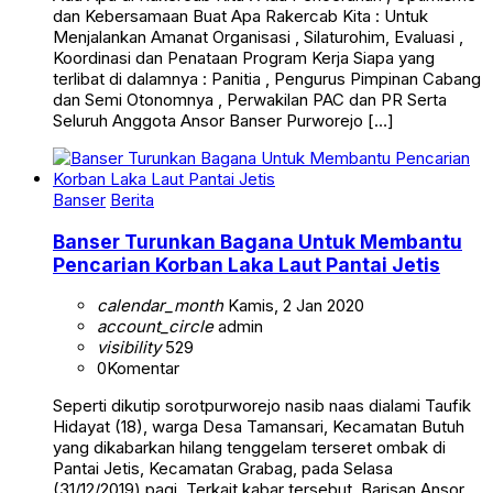
dan Kebersamaan Buat Apa Rakercab Kita : Untuk
Menjalankan Amanat Organisasi , Silaturohim, Evaluasi ,
Koordinasi dan Penataan Program Kerja Siapa yang
terlibat di dalamnya : Panitia , Pengurus Pimpinan Cabang
dan Semi Otonomnya , Perwakilan PAC dan PR Serta
Seluruh Anggota Ansor Banser Purworejo […]
Banser
Berita
Banser Turunkan Bagana Untuk Membantu
Pencarian Korban Laka Laut Pantai Jetis
calendar_month
Kamis, 2 Jan 2020
account_circle
admin
visibility
529
0
Komentar
Seperti dikutip sorotpurworejo nasib naas dialami Taufik
Hidayat (18), warga Desa Tamansari, Kecamatan Butuh
yang dikabarkan hilang tenggelam terseret ombak di
Pantai Jetis, Kecamatan Grabag, pada Selasa
(31/12/2019) pagi. Terkait kabar tersebut, Barisan Ansor