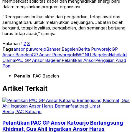
memperkuat soliditas kader dan menghadirkan energi baru
dalam menjalankan program organisasi.
“Reorganisasi bukan akhir dari pengabdian, tetapi awal dari
semangat baru untuk melanjutkan perjuangan. Jabatan boleh
berganti, tetapi loyalitas, pengabdian, dan semangat berjuang
harus tetap abadi,” ujarnya.
Halaman
1
2
3
Tags
ansor purworejo
Banser Bagelen
Berita Purworejo
GP
Ansor Bagelen
GP Ansor Purworejo
MWCNU Bagelen
Nahdlatul
Ulama
PAC GP Ansor Bagelen
Pelantikan Ansor
Pengajian Ahad
Pon
Penulis
: PAC Bagelen
Artikel Terkait
Berita
PAC Kutoarjo
Pelantikan PAC GP Ansor Kutoarjo Berlangsung
Khidmat, Gus Ahil Ingatkan Ansor Harus