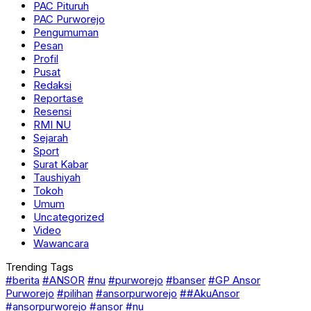
PAC Pituruh
PAC Purworejo
Pengumuman
Pesan
Profil
Pusat
Redaksi
Reportase
Resensi
RMI NU
Sejarah
Sport
Surat Kabar
Taushiyah
Tokoh
Umum
Uncategorized
Video
Wawancara
Trending Tags
#berita
#ANSOR
#nu
#purworejo
#banser
#GP Ansor
Purworejo
#pilihan
#ansorpurworejo
##AkuAnsor
#ansorpurworejo #ansor #nu