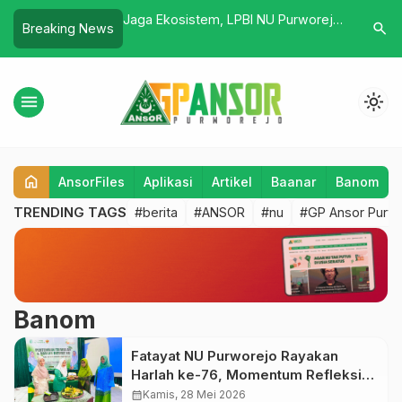
 Minum Baqnu di
Jaga Ekosistem, LPBI NU Purworejo
Dahsyatn
search
Breaking News
g Kemandirian
gandeng Ansor Peduli Tebar Benih
pada Mar
is Pesantren
Ikan
menu
light_mode
home
AnsorFiles
Aplikasi
Artikel
Baanar
Banom
TRENDING TAGS
#berita
#ANSOR
#nu
#GP Ansor Purw
Banom
Fatayat NU Purworejo Rayakan
Harlah ke-76, Momentum Refleksi
dan Penguatan Peran Perempuan
calendar_month
Kamis, 28 Mei 2026