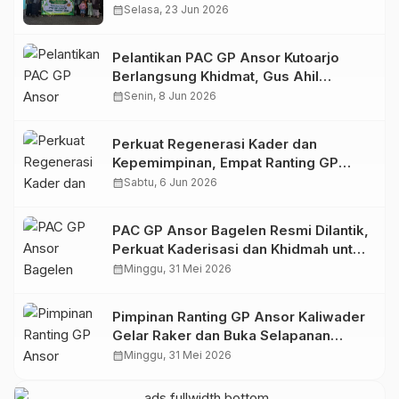
Spirit Khidmah dan Ke-NU-an
calendar_month
Selasa, 23 Jun 2026
Pelantikan PAC GP Ansor Kutoarjo
Berlangsung Khidmat, Gus Ahil
Ingatkan Ansor Harus Bermanfaat bagi
calendar_month
Senin, 8 Jun 2026
Umat
Perkuat Regenerasi Kader dan
Kepemimpinan, Empat Ranting GP
Ansor di Bagelen Gelar Reorganisasi
calendar_month
Sabtu, 6 Jun 2026
PAC GP Ansor Bagelen Resmi Dilantik,
Perkuat Kaderisasi dan Khidmah untuk
Masyarakat
calendar_month
Minggu, 31 Mei 2026
Pimpinan Ranting GP Ansor Kaliwader
Gelar Raker dan Buka Selapanan
Rijalul Ansor, Perkuat Organisasi dan
calendar_month
Minggu, 31 Mei 2026
Spiritualitas Kader