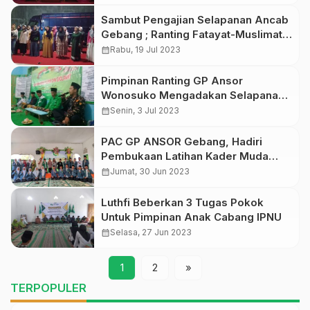
bersama Santri
Sambut Pengajian Selapanan Ancab
Gebang ; Ranting Fatayat-Muslimat
Ngemplak Giat Latihan Paduan Suara
calendar_month
Rabu, 19 Jul 2023
Pimpinan Ranting GP Ansor
Wonosuko Mengadakan Selapanan
Majelis Dzikir dan Shalawat Rijalul
calendar_month
Senin, 3 Jul 2023
Ansor
PAC GP ANSOR Gebang, Hadiri
Pembukaan Latihan Kader Muda
(LAKMUD) PAC IPNU IPPNU
calendar_month
Jumat, 30 Jun 2023
Kecamatan Gebang
Luthfi Beberkan 3 Tugas Pokok
Untuk Pimpinan Anak Cabang IPNU
calendar_month
Selasa, 27 Jun 2023
1
2
»
TERPOPULER