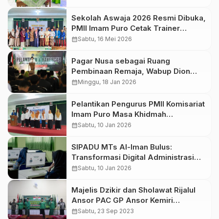
Muda NU
Sekolah Aswaja 2026 Resmi Dibuka,
PMII Imam Puro Cetak Trainer
Ideologi di Era Digital
calendar_month
Sabtu, 16 Mei 2026
Pagar Nusa sebagai Ruang
Pembinaan Remaja, Wabup Dion
Ajak Kolaborasi Cegah Kenakalan
calendar_month
Minggu, 18 Jan 2026
Remaja
Pelantikan Pengurus PMII Komisariat
Imam Puro Masa Khidmah
2025/2026 Dirangkai Talkshow
calendar_month
Sabtu, 10 Jan 2026
Aswaja
SIPADU MTs Al-Iman Bulus:
Transformasi Digital Administrasi
Pelajar
calendar_month
Sabtu, 10 Jan 2026
Majelis Dzikir dan Sholawat Rijalul
Ansor PAC GP Ansor Kemiri
Meriahkan Malam Sabtu Pahing
calendar_month
Sabtu, 23 Sep 2023