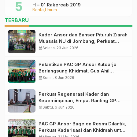
H – 01 Rakercab 2019
Berita
Umum
TERBARU
Kader Ansor dan Banser Pituruh Ziarah
Muassis NU di Jombang, Perkuat
Spirit Khidmah dan Ke-NU-an
calendar_month
Selasa, 23 Jun 2026
Pelantikan PAC GP Ansor Kutoarjo
Berlangsung Khidmat, Gus Ahil
Ingatkan Ansor Harus Bermanfaat bagi
calendar_month
Senin, 8 Jun 2026
Umat
Perkuat Regenerasi Kader dan
Kepemimpinan, Empat Ranting GP
Ansor di Bagelen Gelar Reorganisasi
calendar_month
Sabtu, 6 Jun 2026
PAC GP Ansor Bagelen Resmi Dilantik,
Perkuat Kaderisasi dan Khidmah untuk
Masyarakat
Minggu, 31 Mei 2026