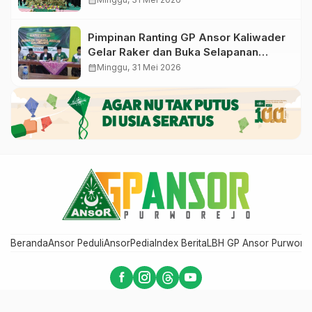
calendar_month
Pimpinan Ranting GP Ansor Kaliwader
Gelar Raker dan Buka Selapanan
Rijalul Ansor, Perkuat Organisasi dan
calendar_month
Minggu, 31 Mei 2026
Spiritualitas Kader
Beranda
Ansor Peduli
AnsorPedia
Index Berita
LBH GP Ansor Purwore