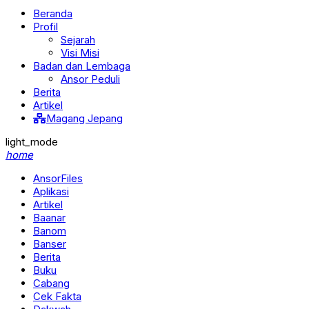
Beranda
Profil
Sejarah
Visi Misi
Badan dan Lembaga
Ansor Peduli
Berita
Artikel
Magang Jepang
light_mode
home
AnsorFiles
Aplikasi
Artikel
Baanar
Banom
Banser
Berita
Buku
Cabang
Cek Fakta