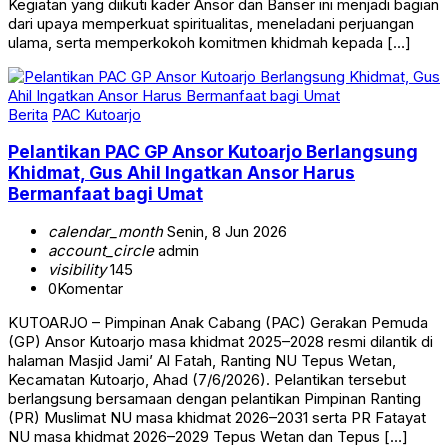
Kegiatan yang diikuti kader Ansor dan Banser ini menjadi bagian
dari upaya memperkuat spiritualitas, meneladani perjuangan
ulama, serta memperkokoh komitmen khidmah kepada […]
Berita
PAC Kutoarjo
Pelantikan PAC GP Ansor Kutoarjo Berlangsung
Khidmat, Gus Ahil Ingatkan Ansor Harus
Bermanfaat bagi Umat
calendar_month
Senin, 8 Jun 2026
account_circle
admin
visibility
145
0
Komentar
KUTOARJO – Pimpinan Anak Cabang (PAC) Gerakan Pemuda
(GP) Ansor Kutoarjo masa khidmat 2025–2028 resmi dilantik di
halaman Masjid Jami’ Al Fatah, Ranting NU Tepus Wetan,
Kecamatan Kutoarjo, Ahad (7/6/2026). Pelantikan tersebut
berlangsung bersamaan dengan pelantikan Pimpinan Ranting
(PR) Muslimat NU masa khidmat 2026–2031 serta PR Fatayat
NU masa khidmat 2026–2029 Tepus Wetan dan Tepus […]