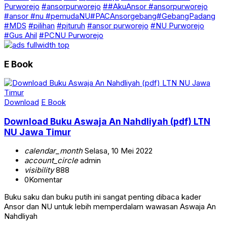
Purworejo
#ansorpurworejo
##AkuAnsor #ansorpurworejo
#ansor #nu #pemudaNU#PACAnsorgebang#GebangPadang
#MDS
#pilihan
#pituruh
#ansor purworejo
#NU Purworejo
#Gus Ahil
#PCNU Purworejo
E Book
Download
E Book
Download Buku Aswaja An Nahdliyah (pdf) LTN
NU Jawa Timur
calendar_month
Selasa, 10 Mei 2022
account_circle
admin
visibility
888
0
Komentar
Buku saku dan buku putih ini sangat penting dibaca kader
Ansor dan NU untuk lebih memperdalam wawasan Aswaja An
Nahdliyah