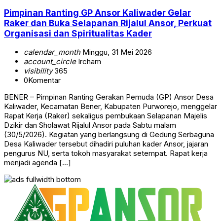
Pimpinan Ranting GP Ansor Kaliwader Gelar
Raker dan Buka Selapanan Rijalul Ansor, Perkuat
Organisasi dan Spiritualitas Kader
calendar_month
Minggu, 31 Mei 2026
account_circle
Ircham
visibility
365
0
Komentar
BENER – Pimpinan Ranting Gerakan Pemuda (GP) Ansor Desa
Kaliwader, Kecamatan Bener, Kabupaten Purworejo, menggelar
Rapat Kerja (Raker) sekaligus pembukaan Selapanan Majelis
Dzikir dan Sholawat Rijalul Ansor pada Sabtu malam
(30/5/2026). Kegiatan yang berlangsung di Gedung Serbaguna
Desa Kaliwader tersebut dihadiri puluhan kader Ansor, jajaran
pengurus NU, serta tokoh masyarakat setempat. Rapat kerja
menjadi agenda […]