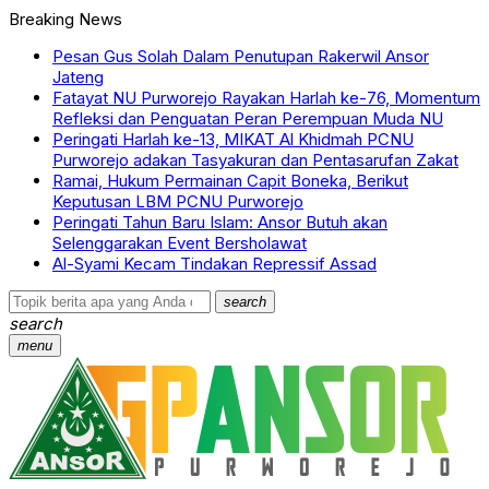
Breaking News
Pesan Gus Solah Dalam Penutupan Rakerwil Ansor
Jateng
Fatayat NU Purworejo Rayakan Harlah ke-76, Momentum
Refleksi dan Penguatan Peran Perempuan Muda NU
Peringati Harlah ke-13, MIKAT Al Khidmah PCNU
Purworejo adakan Tasyakuran dan Pentasarufan Zakat
Ramai, Hukum Permainan Capit Boneka, Berikut
Keputusan LBM PCNU Purworejo
Peringati Tahun Baru Islam: Ansor Butuh akan
Selenggarakan Event Bersholawat
Al-Syami Kecam Tindakan Repressif Assad
search
search
menu