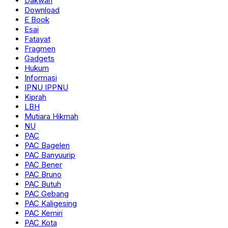
Dakwah
Download
E Book
Esai
Fatayat
Fragmen
Gadgets
Hukum
Informasi
IPNU IPPNU
Kiprah
LBH
Mutiara Hikmah
NU
PAC
PAC Bagelen
PAC Banyuurip
PAC Bener
PAC Bruno
PAC Butuh
PAC Gebang
PAC Kaligesing
PAC Kemiri
PAC Kota