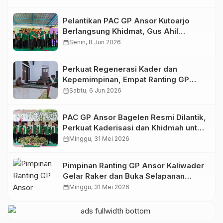
Pelantikan PAC GP Ansor Kutoarjo
Berlangsung Khidmat, Gus Ahil
Ingatkan Ansor Harus Bermanfaat bagi
calendar_month
Senin, 8 Jun 2026
Umat
Perkuat Regenerasi Kader dan
Kepemimpinan, Empat Ranting GP
Ansor di Bagelen Gelar Reorganisasi
calendar_month
Sabtu, 6 Jun 2026
PAC GP Ansor Bagelen Resmi Dilantik,
Perkuat Kaderisasi dan Khidmah untuk
Masyarakat
calendar_month
Minggu, 31 Mei 2026
Pimpinan Ranting GP Ansor Kaliwader
Gelar Raker dan Buka Selapanan
Rijalul Ansor, Perkuat Organisasi dan
calendar_month
Minggu, 31 Mei 2026
Spiritualitas Kader