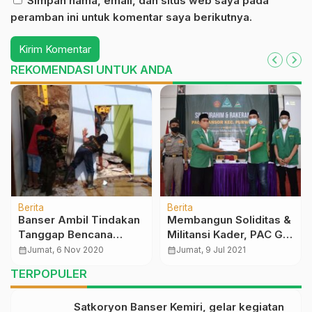
Simpan nama, email, dan situs web saya pada
peramban ini untuk komentar saya berikutnya.
REKOMENDASI UNTUK ANDA
Berita
Berita
Banser Ambil Tindakan
Membangun Soliditas &
Tanggap Bencana
Militansi Kader, PAC GP
Tanah Longsor
Ansor Purworejo Gelar
calendar_month
Jumat, 6 Nov 2020
calendar_month
Jumat, 9 Jul 2021
Rakercab
TERPOPULER
Satkoryon Banser Kemiri, gelar kegiatan