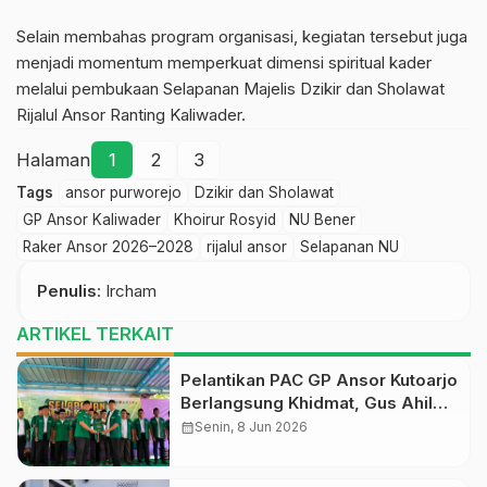
Selain membahas program organisasi, kegiatan tersebut juga
menjadi momentum memperkuat dimensi spiritual kader
melalui pembukaan Selapanan Majelis Dzikir dan Sholawat
Rijalul Ansor Ranting Kaliwader.
Halaman
1
2
3
Tags
ansor purworejo
Dzikir dan Sholawat
GP Ansor Kaliwader
Khoirur Rosyid
NU Bener
Raker Ansor 2026–2028
rijalul ansor
Selapanan NU
Penulis
: Ircham
ARTIKEL TERKAIT
Pelantikan PAC GP Ansor Kutoarjo
Berlangsung Khidmat, Gus Ahil
Ingatkan Ansor Harus Bermanfaat
calendar_month
Senin, 8 Jun 2026
bagi Umat