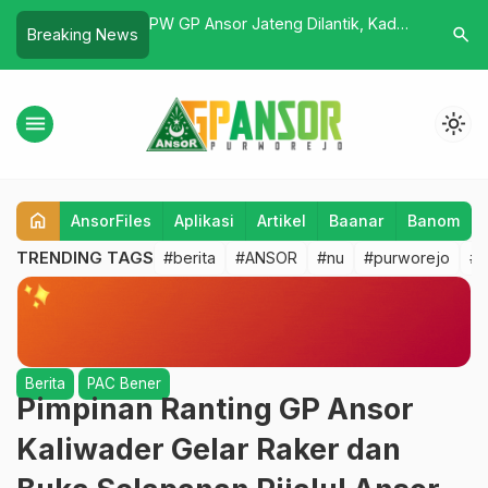
urworejo Buka
PW GP Ansor Jateng Dilantik, Kader
Ansor Ban
search
Breaking News
baran di Lima Zona
Purworejo Tunjukkan Soliditas dan
Setia Pad
Kreativitas Ekonomi
menu
light_mode
home
AnsorFiles
Aplikasi
Artikel
Baanar
Banom
TRENDING TAGS
#berita
#ANSOR
#nu
#purworejo
#b
Berita
PAC Bener
Pimpinan Ranting GP Ansor
Kaliwader Gelar Raker dan