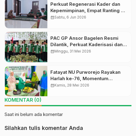
Perkuat Regenerasi Kader dan
Kepemimpinan, Empat Ranting GP
Ansor di Bagelen Gelar
calendar_month
Sabtu, 6 Jun 2026
Reorganisasi
PAC GP Ansor Bagelen Resmi
Dilantik, Perkuat Kaderisasi dan
Khidmah untuk Masyarakat
calendar_month
Minggu, 31 Mei 2026
Fatayat NU Purworejo Rayakan
Harlah ke-76, Momentum
Refleksi dan Penguatan Peran
calendar_month
Kamis, 28 Mei 2026
Perempuan Muda NU
KOMENTAR (0)
Saat ini belum ada komentar
Silahkan tulis komentar Anda