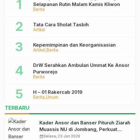
Selapanan Rutin Malam Kamis Kliwon
Berita
Tata Cara Sholat Tasbih
Artikel
Kepemimpinan dan Keorganisasian
Artikel
Berita
DrW Serahkan Ambulan Ummat Ke Ansor
Purworejo
Berita
H – 01 Rakercab 2019
Berita
Umum
TERBARU
Kader Ansor dan Banser Pituruh Ziarah
Muassis NU di Jombang, Perkuat
Spirit Khidmah dan Ke-NU-an
calendar_month
Selasa, 23 Jun 2026