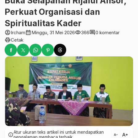
Buka Selapanan Rijalul Ansor,
Perkuat Organisasi dan
Spiritualitas Kader
account_circle
calendar_month
visibility
comment
Ircham
Minggu, 31 Mei 2026
366
0 komentar
print
Cetak
Atur ukuran teks artikel ini untuk mendapatkan
text_increase
info
text_decrease
pengalaman membaca terbaik.