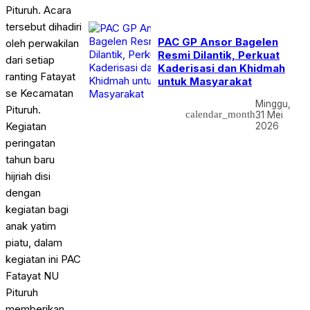
Pituruh. Acara
tersebut dihadiri
PAC GP Ansor Bagelen
oleh perwakilan
Resmi Dilantik, Perkuat
dari setiap
Kaderisasi dan Khidmah
ranting Fatayat
untuk Masyarakat
se Kecamatan
Minggu,
Pituruh.
calendar_month
31 Mei
Kegiatan
2026
peringatan
tahun baru
hijriah disi
dengan
kegiatan bagi
anak yatim
piatu, dalam
kegiatan ini PAC
Fatayat NU
Pituruh
memberikan