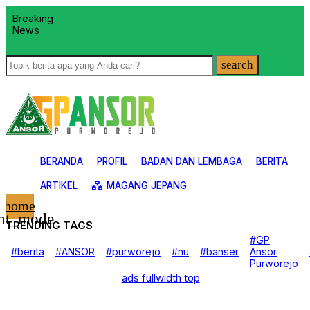
Breaking
News
search
BERANDA
PROFIL
BADAN DAN LEMBAGA
BERITA
ARTIKEL
MAGANG JEPANG
home
ght_mode
TRENDING TAGS
AnsorFiles
#GP
Aplikasi
#berita
#ANSOR
#purworejo
#nu
#banser
Ansor
Artikel
Purworejo
Baanar
Banom
Banser
Berita