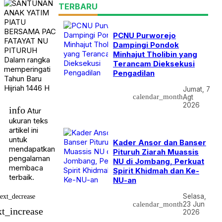
TERBARU
PCNU Purworejo
Dampingi Pondok
Minhajut Tholibin yang
Terancam Dieksekusi
Pengadilan
Jumat, 7
calendar_month
Agt
2026
info
Atur
ukuran teks
artikel ini
untuk
Kader Ansor dan Banser
mendapatkan
Pituruh Ziarah Muassis
pengalaman
NU di Jombang, Perkuat
membaca
Spirit Khidmah dan Ke-
terbaik.
NU-an
Selasa,
text_decrease
calendar_month
23 Jun
xt_increase
2026