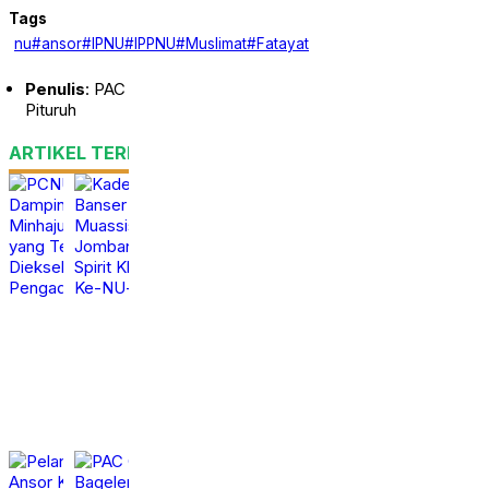
Tags
nu#ansor#IPNU#IPPNU#Muslimat#Fatayat
Penulis
: PAC
Pituruh
ARTIKEL TERKAIT
PCNU Purworejo
Kader Ansor dan
Dampingi Pondok
Banser Pituruh Ziarah
Minhajut Tholibin
Muassis NU di
yang Terancam
Jombang, Perkuat
Dieksekusi Pengadilan
Spirit Khidmah dan Ke-
NU-an
Jumat,
calendar_month
7 Agt
Selasa,
2026
calendar_month
23 Jun
2026