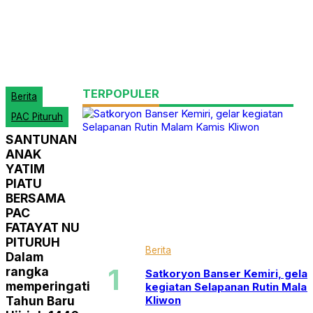
Buku
Cabang
Cek Fakta
Dakwah
Download
E Book
Esai
Fatayat
TERPOPULER
Berita
Fragmen
Gadgets
PAC Pituruh
Hukum
Informasi
SANTUNAN
IPNU IPPNU
ANAK
Kiprah
YATIM
LBH
PIATU
Mutiara Hikmah
BERSAMA
NU
PAC
PAC
PAC Bagelen
FATAYAT NU
PAC Banyuurip
PITURUH
PAC Bener
Berita
Dalam
PAC Bruno
PAC Butuh
rangka
Satkoryon Banser Kemiri, gelar
PAC Gebang
memperingati
kegiatan Selapanan Rutin Mala
PAC Kaligesing
Kliwon
Tahun Baru
PAC Kemiri