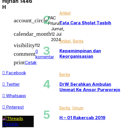
Hijriah 1446
PAC Kota
PAC Kutoarjo
H
PAC Loano
Artikel
PAC Pituruh
PAC
account_circle
PAC Purworejo
Tata Cara Sholat Tasbih
Pituruh
Pengumuman
Jumat,
Pesan
calendar_month
12 Jul
Profil
2024
Pusat
Artikel
Berita
visibility
Redaksi
112
Reportase
Kepemimpinan dan
0
comment
Resensi
Keorganisasian
komentar
RMI NU
print
Cetak
Sejarah
Sport
Facebook
Surat Kabar
Berita
Taushiyah
Tokoh
DrW Serahkan Ambulan
Twitter
Umum
Ummat Ke Ansor Purworejo
Uncategorized
Whatsapp
Video
Wawancara
Pinterest
Berita
Umum
H – 01 Rakercab 2019
Threads