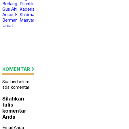
Pelantikan PAC GP
PAC GP Ansor Bagelen
Ansor Kutoarjo
Resmi Dilantik, Perkuat
Berlangsung Khidmat,
Kaderisasi dan
Gus Ahil Ingatkan
Khidmah untuk
Ansor Harus
Masyarakat
Bermanfaat bagi
Minggu,
Umat
calendar_month
31 Mei
2026
Senin,
calendar_month
8 Jun
2026
KOMENTAR (0)
Saat ini belum
ada komentar
Silahkan
tulis
komentar
Anda
Email Anda