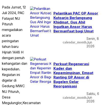
Pada Jumat, 12
Juli 2024, PAC
Pelantikan PAC GP Ansor
Kutoarjo Berlangsung
Fatayat NU
Khidmat, Gus Ahil
Pituruh
Ingatkan Ansor Harus
mengadakan
Bermanfaat bagi Umat
acara
Senin, 8
peringatan
calendar_month
Jun
2026
tahun baru
Hijriah 1446 H
dengan penuh
kehangatan dan
Perkuat Regenerasi
Kader dan
kepedulian.
Kepemimpinan, Empat
Kegiatan ini
Ranting GP Ansor di
digelar di
Bagelen Gelar
Gedung MWC
Reorganisasi
NU Pituruh,
Sabtu, 6
Desa
calendar_month
Jun
2026
Megulunglor,Kecamatan