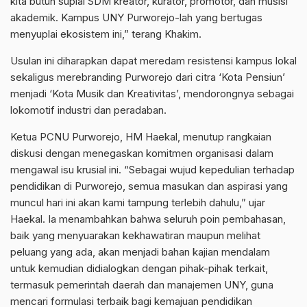
kita butuh suplai SDM kreator, kurator, promotor, dan musisi
akademik. Kampus UNY Purworejo-lah yang bertugas
menyuplai ekosistem ini,” terang Khakim.
Usulan ini diharapkan dapat meredam resistensi kampus lokal
sekaligus merebranding Purworejo dari citra ‘Kota Pensiun’
menjadi ‘Kota Musik dan Kreativitas’, mendorongnya sebagai
lokomotif industri dan peradaban.
Ketua PCNU Purworejo, HM Haekal, menutup rangkaian
diskusi dengan menegaskan komitmen organisasi dalam
mengawal isu krusial ini. “Sebagai wujud kepedulian terhadap
pendidikan di Purworejo, semua masukan dan aspirasi yang
muncul hari ini akan kami tampung terlebih dahulu,” ujar
Haekal. Ia menambahkan bahwa seluruh poin pembahasan,
baik yang menyuarakan kekhawatiran maupun melihat
peluang yang ada, akan menjadi bahan kajian mendalam
untuk kemudian didialogkan dengan pihak-pihak terkait,
termasuk pemerintah daerah dan manajemen UNY, guna
mencari formulasi terbaik bagi kemajuan pendidikan