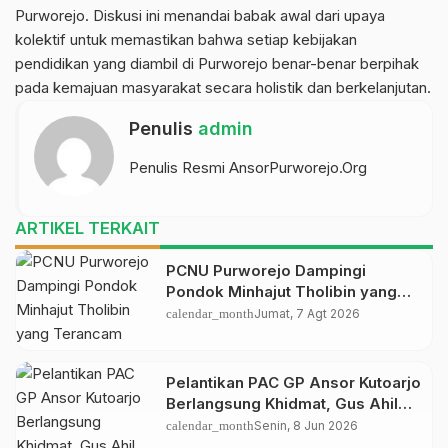
Purworejo. Diskusi ini menandai babak awal dari upaya
kolektif untuk memastikan bahwa setiap kebijakan
pendidikan yang diambil di Purworejo benar-benar berpihak
pada kemajuan masyarakat secara holistik dan berkelanjutan.
Penulis
admin
Penulis Resmi AnsorPurworejo.Org
ARTIKEL TERKAIT
PCNU Purworejo Dampingi
Pondok Minhajut Tholibin yang
Terancam Dieksekusi Pengadilan
calendar_month
Jumat, 7 Agt 2026
Pelantikan PAC GP Ansor Kutoarjo
Berlangsung Khidmat, Gus Ahil
Ingatkan Ansor Harus Bermanfaat
calendar_month
Senin, 8 Jun 2026
bagi Umat