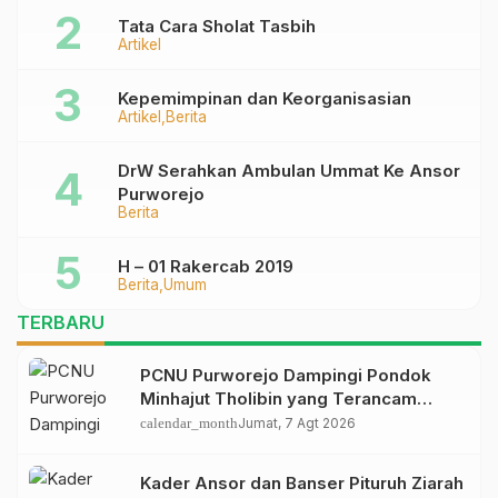
Tata Cara Sholat Tasbih
Artikel
Kepemimpinan dan Keorganisasian
Artikel
Berita
DrW Serahkan Ambulan Ummat Ke Ansor
Purworejo
Berita
H – 01 Rakercab 2019
Berita
Umum
TERBARU
PCNU Purworejo Dampingi Pondok
Minhajut Tholibin yang Terancam
Dieksekusi Pengadilan
calendar_month
Jumat, 7 Agt 2026
Kader Ansor dan Banser Pituruh Ziarah