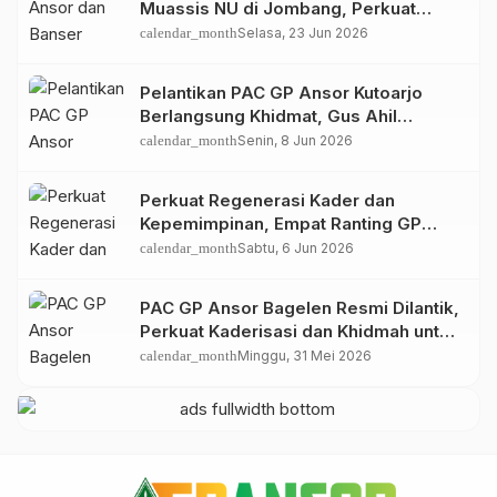
Muassis NU di Jombang, Perkuat
Spirit Khidmah dan Ke-NU-an
calendar_month
Selasa, 23 Jun 2026
Pelantikan PAC GP Ansor Kutoarjo
Berlangsung Khidmat, Gus Ahil
Ingatkan Ansor Harus Bermanfaat bagi
calendar_month
Senin, 8 Jun 2026
Umat
Perkuat Regenerasi Kader dan
Kepemimpinan, Empat Ranting GP
Ansor di Bagelen Gelar Reorganisasi
calendar_month
Sabtu, 6 Jun 2026
PAC GP Ansor Bagelen Resmi Dilantik,
Perkuat Kaderisasi dan Khidmah untuk
Masyarakat
calendar_month
Minggu, 31 Mei 2026