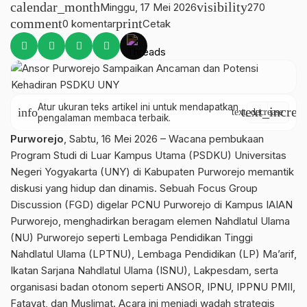
calendar_month
visibility
Minggu, 17 Mei 2026
270
comment
print
0 komentar
Cetak
Atur ukuran teks artikel ini untuk mendapatkan
text_increa
info
text_decrease
pengalaman membaca terbaik.
Purworejo
, Sabtu, 16 Mei 2026 – Wacana pembukaan
Program Studi di Luar Kampus Utama (PSDKU) Universitas
Negeri Yogyakarta (UNY) di Kabupaten Purworejo memantik
diskusi yang hidup dan dinamis. Sebuah Focus Group
Discussion (FGD) digelar PCNU Purworejo di Kampus IAIAN
Purworejo, menghadirkan beragam elemen Nahdlatul Ulama
(NU) Purworejo seperti Lembaga Pendidikan Tinggi
Nahdlatul Ulama (LPTNU), Lembaga Pendidikan (LP) Ma’arif,
Ikatan Sarjana Nahdlatul Ulama (ISNU), Lakpesdam, serta
organisasi badan otonom seperti ANSOR, IPNU, IPPNU PMII,
Fatayat, dan Muslimat. Acara ini menjadi wadah strategis