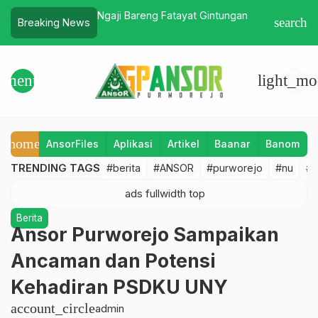
tayat Gintungan
Gus Aun: Empat Karakter Yang harus
Sukses! 
search
Breaking News
Dimiliki GP Ansor
2023 unt
Persauda
Purworej
menu
light_mo
home
AnsorFiles
Aplikasi
Artikel
Baanar
Banom
TRENDING TAGS
#berita
#ANSOR
#purworejo
#nu
#b
Berita
Ansor Purworejo Sampaikan
Ancaman dan Potensi
Kehadiran PSDKU UNY
account_circle
admin