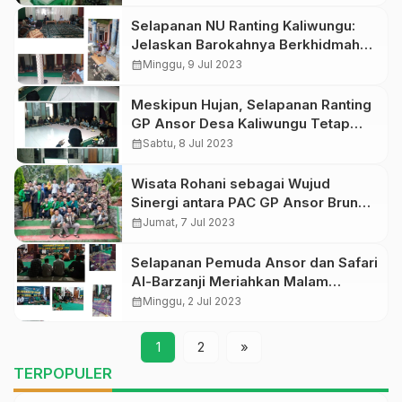
Selapanan NU Ranting Kaliwungu:
Jelaskan Barokahnya Berkhidmah
dan Membaca Sholawat
calendar_month
Minggu, 9 Jul 2023
Meskipun Hujan, Selapanan Ranting
GP Ansor Desa Kaliwungu Tetap
Berjalan
calendar_month
Sabtu, 8 Jul 2023
Wisata Rohani sebagai Wujud
Sinergi antara PAC GP Ansor Bruno
dengan Keluarga Besar Cafe &
calendar_month
Jumat, 7 Jul 2023
Resto Idum Iyub
Selapanan Pemuda Ansor dan Safari
Al-Barzanji Meriahkan Malam
Minggu di Desa Tegalsari
calendar_month
Minggu, 2 Jul 2023
1
2
»
TERPOPULER