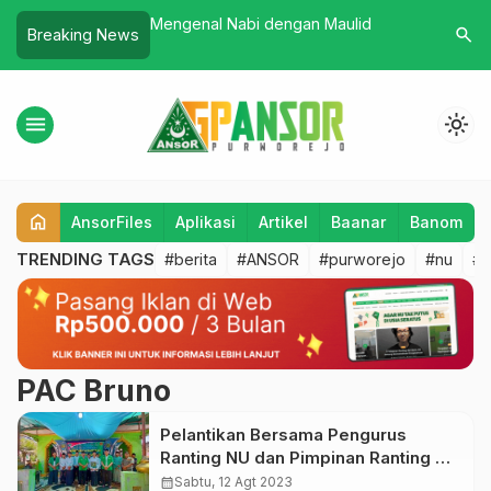
P Ansor Bener Padati
Mengenal Nabi dengan Maulid
GP Anso
search
Breaking News
ban Kidul
Kemiri S
untuk Pe
menu
light_mode
home
AnsorFiles
Aplikasi
Artikel
Baanar
Banom
TRENDING TAGS
#berita
#ANSOR
#purworejo
#nu
#b
PAC Bruno
Pelantikan Bersama Pengurus
Ranting NU dan Pimpinan Ranting GP
Ansor Desa Kambangan
calendar_month
Sabtu, 12 Agt 2023