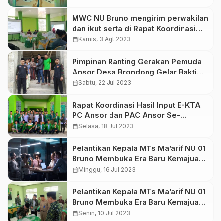
Menyemarakkan Desa Kambangan
MWC NU Bruno mengirim perwakilan
dan ikut serta di Rapat Koordinasi
Gerakan Keluarga Maslahat
calendar_month
Kamis, 3 Agt 2023
Nahdhatul Ulama (GKMNU)
Pimpinan Ranting Gerakan Pemuda
Ansor Desa Brondong Gelar Bakti
Sosial Pembangunan Masjid “Darul
calendar_month
Sabtu, 22 Jul 2023
Muttaqin”
Rapat Koordinasi Hasil Input E-KTA
PC Ansor dan PAC Ansor Se-
Kabupaten Purworejo
calendar_month
Selasa, 18 Jul 2023
Pelantikan Kepala MTs Ma’arif NU 01
Bruno Membuka Era Baru Kemajuan
Pendidikan
calendar_month
Minggu, 16 Jul 2023
Pelantikan Kepala MTs Ma’arif NU 01
Bruno Membuka Era Baru Kemajuan
Pendidikan
calendar_month
Senin, 10 Jul 2023