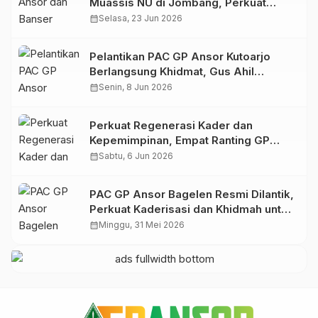
Muassis NU di Jombang, Perkuat
Spirit Khidmah dan Ke-NU-an
calendar_month
Selasa, 23 Jun 2026
Pelantikan PAC GP Ansor Kutoarjo
Berlangsung Khidmat, Gus Ahil
Ingatkan Ansor Harus Bermanfaat bagi
calendar_month
Senin, 8 Jun 2026
Umat
Perkuat Regenerasi Kader dan
Kepemimpinan, Empat Ranting GP
Ansor di Bagelen Gelar Reorganisasi
calendar_month
Sabtu, 6 Jun 2026
PAC GP Ansor Bagelen Resmi Dilantik,
Perkuat Kaderisasi dan Khidmah untuk
Masyarakat
calendar_month
Minggu, 31 Mei 2026