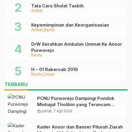
Tata Cara Sholat Tasbih
Artikel
Kepemimpinan dan Keorganisasian
Artikel
Berita
DrW Serahkan Ambulan Ummat Ke Ansor
Purworejo
Berita
H – 01 Rakercab 2019
Berita
Umum
TERBARU
PCNU Purworejo Dampingi Pondok
Minhajut Tholibin yang Terancam
Dieksekusi Pengadilan
calendar_month
Jumat, 7 Agt 2026
Kader Ansor dan Banser Pituruh Ziarah