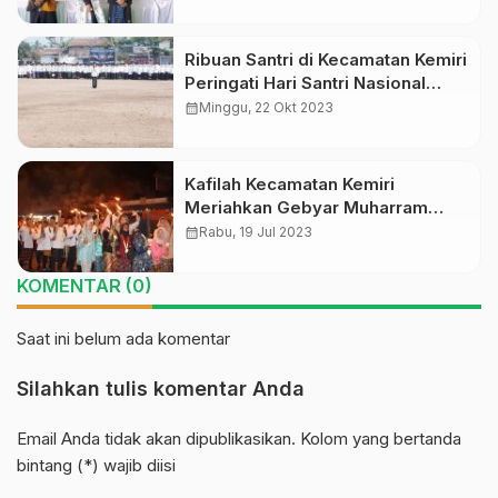
Ribuan Santri di Kecamatan Kemiri
Peringati Hari Santri Nasional
2023
calendar_month
Minggu, 22 Okt 2023
Kafilah Kecamatan Kemiri
Meriahkan Gebyar Muharram
Sambut Tahun Baru Islam 1445
calendar_month
Rabu, 19 Jul 2023
Hijriyah
KOMENTAR (0)
Saat ini belum ada komentar
Silahkan tulis komentar Anda
Email Anda tidak akan dipublikasikan. Kolom yang bertanda
bintang (*) wajib diisi