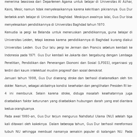
menerima beasiswa dari Departemen Agama untuk belajar di Universitas Al Azhar,
Kairo, Mesir, namun tidak menyelesaikannya karena kekritisan pikirannya. Gus Dur
berbelok arah belajar di Universitas Baghdad. Meskipun awalnya lalai, Gus Dur bisa
menyelesaikan pendidikannya di Universitas Baghdad tahun 1970.
Kemudia ia pergi ke Belanda untuk meneruskan pendidikannya, guna belajar di
Universitas Leiden, tetapi kecewa karena pendidikannya di Baghdad kurang diakui
Universitas Leiden. Gus Dur lalu pergi ke Jerman dan Prancis sebelum kembali ke
Indonesia pada 1971. Gus Dur kembali ke Jakarta dan bergabung dengan Lembaga
Penelitian, Pendidikan dan Penerangan Ekonomi dan Sosial (LP3ES), organisasi yg
terdiri dari kaum intelektual muslim progresif dan sosial demokrat.
Januari tahun 1998, Gus Dur diserang stroke dan berhasil diselamatkan oleh tim
dokter. Namun, sebagai akibatnya kondisi kesehatan dan penglihatan Presiden RI ke-
4 ini memburuk. Selain karena stroke, diduga masalah kesehatannya juga
disebabkan faktor keturunan yang disebabkan hubungan darah yang erat diantara
kedua orangtuanya.
Pada awal 1980-an, Gus Dur terjun mengurus Nahdlatul Ulama (NU) setelah tiga
kali ditawari oleh kakeknya. Dalam beberapa tahun, Gus Dur berhasil mereformasi
tubuh NU sehingga membuat namanya semakin populer di kalangan NU. Pada