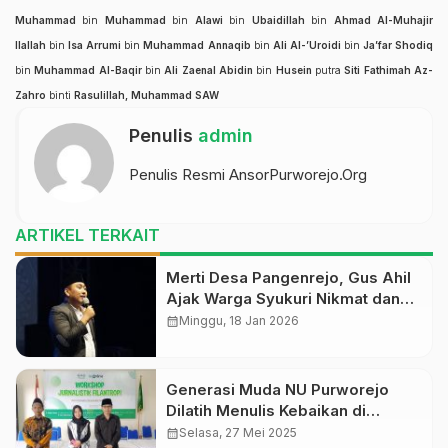
Muhammad
bin
Muhammad
bin
Alawi
bin
Ubaidillah
bin
Ahmad Al-Muhajir
Ilallah
bin
Isa Arrumi
bin
Muhammad Annaqib
bin
Ali Al-’Uroidi
bin
Ja’far Shodiq
bin
Muhammad Al-Baqir
bin
Ali Zaenal Abidin
bin
Husein
putra
Siti Fathimah Az-
Zahro
binti
Rasulillah, Muhammad SAW
Penulis
admin
Penulis Resmi AnsorPurworejo.Org
ARTIKEL TERKAIT
Merti Desa Pangenrejo, Gus Ahil
Ajak Warga Syukuri Nikmat dan
Istiqomah Bersholawat
calendar_month
Minggu, 18 Jan 2026
Generasi Muda NU Purworejo
Dilatih Menulis Kebaikan di
Workshop NU Online
calendar_month
Selasa, 27 Mei 2025