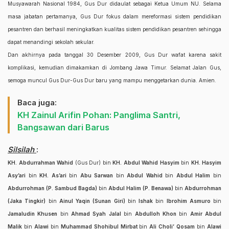
Musyawarah Nasional 1984, Gus Dur didaulat sebagai Ketua Umum NU. Selama
masa jabatan pertamanya, Gus Dur fokus dalam mereformasi sistem pendidikan
pesantren dan berhasil meningkatkan kualitas sistem pendidikan pesantren sehingga
dapat menandingi sekolah sekular.
Dan akhirnya pada tanggal 30 Desember 2009, Gus Dur wafat karena sakit
komplikasi, kemudian dimakamkan di Jombang Jawa Timur. Selamat Jalan Gus,
semoga muncul Gus Dur-Gus Dur baru yang mampu menggetarkan dunia. Amien.
Baca juga:
KH Zainul Arifin Pohan: Panglima Santri,
Bangsawan dari Barus
Silsilah
:
KH. Abdurrahman Wahid
(Gus Dur) bin
KH. Abdul Wahid Hasyim
bin
KH. Hasyim
Asy’ari
bin
KH. As’ari
bin
Abu Sarwan
bin
Abdul Wahid
bin
Abdul Halim
bin
Abdurrohman (P. Sambud Bagda)
bin
Abdul Halim (P. Benawa)
bin
Abdurrohman
(Jaka Tingkir)
bin
Ainul Yaqin (Sunan Giri)
bin
Ishak
bin
Ibrohim Asmuro
bin
Jamaludin Khusen
bin
Ahmad Syah Jalal
bin
Abdulloh Khon
bin
Amir Abdul
Malik
bin
Alawi
bin
Muhammad Shohibul Mirbat
bin
Ali Choli’ Qosam
bin
Alawi