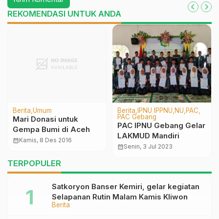
REKOMENDASI UNTUK ANDA
Berita
Umum
Berita
IPNU IPPNU
NU
PAC
PAC Gebang
Mari Donasi untuk
PAC IPNU Gebang Gelar
Gempa Bumi di Aceh
LAKMUD Mandiri
calendar_month
Kamis, 8 Des 2016
calendar_month
Senin, 3 Jul 2023
TERPOPULER
Satkoryon Banser Kemiri, gelar kegiatan
Selapanan Rutin Malam Kamis Kliwon
Berita