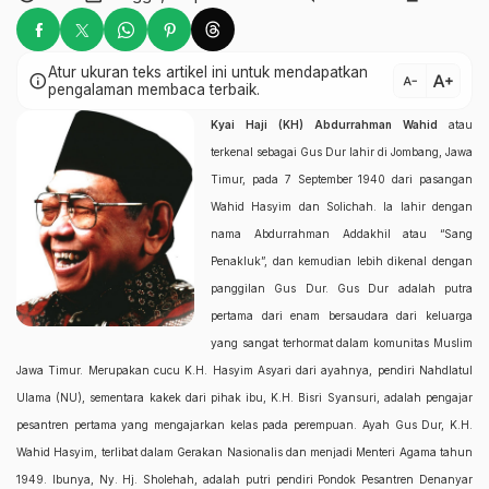
Atur ukuran teks artikel ini untuk mendapatkan
text_increase
info
text_decrease
pengalaman membaca terbaik.
Kyai Haji (KH) Abdurrahman Wahid
atau
terkenal sebagai Gus Dur lahir di Jombang, Jawa
Timur, pada 7 September 1940 dari pasangan
Wahid Hasyim dan Solichah. Ia lahir dengan
nama Abdurrahman Addakhil atau “Sang
Penakluk”, dan kemudian lebih dikenal dengan
panggilan Gus Dur. Gus Dur adalah putra
pertama dari enam bersaudara dari keluarga
yang sangat terhormat dalam komunitas Muslim
Jawa Timur. Merupakan cucu K.H. Hasyim Asyari dari ayahnya, pendiri Nahdlatul
Ulama (NU), sementara kakek dari pihak ibu, K.H. Bisri Syansuri, adalah pengajar
pesantren pertama yang mengajarkan kelas pada perempuan. Ayah Gus Dur, K.H.
Wahid Hasyim, terlibat dalam Gerakan Nasionalis dan menjadi Menteri Agama tahun
1949. Ibunya, Ny. Hj. Sholehah, adalah putri pendiri Pondok Pesantren Denanyar