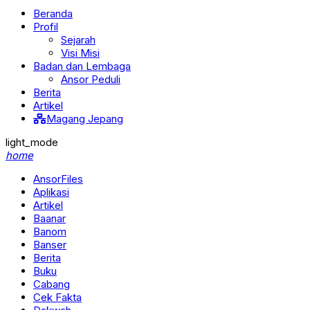
Beranda
Profil
Sejarah
Visi Misi
Badan dan Lembaga
Ansor Peduli
Berita
Artikel
Magang Jepang
light_mode
home
AnsorFiles
Aplikasi
Artikel
Baanar
Banom
Banser
Berita
Buku
Cabang
Cek Fakta