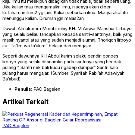
kaji. Ilmu itu meskipun dibagikan tidak habis, tidak seperti uang.
Jika kalian mau mengamalkn ilmu, niscaya akan diberi
kefahaman ilmu2 yg lain. Kalian sebarkan ilmu. Masyarakat itu
menunggu kalian. Dirumah jgn malas2an
Dawuh Almukarom Murobi ruhiy KH. M Anwar Manshur Lirboyo
yang selalu beliau tancapkan kepada santri-santrinya, baik yang
masih nyantri atau yang sudah menjadi alumni. Thoriqoh lirboyo
itu “Ta’lim wa ta’alum” belajar dan mengajar.
Seperti dawuhnya KH Abdul karim selaku pendiri ponpes
lirboyo yang selalu ditanamkn pada santrinya yang hendak
pulang “ Santri nek bali kudu ngadep dampar” Santri kalo
pulang harus mengajar. (Sumber: Syarifah Rabi’ah Adawiyah
Ba’abud)
Penulis
: PAC Bagelen
Artikel Terkait
PAC Bagelen