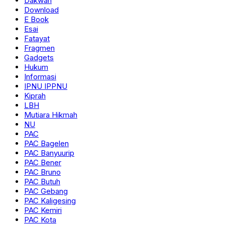
Dakwah
Download
E Book
Esai
Fatayat
Fragmen
Gadgets
Hukum
Informasi
IPNU IPPNU
Kiprah
LBH
Mutiara Hikmah
NU
PAC
PAC Bagelen
PAC Banyuurip
PAC Bener
PAC Bruno
PAC Butuh
PAC Gebang
PAC Kaligesing
PAC Kemiri
PAC Kota