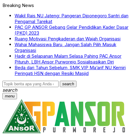
Breaking News
Wakil Rais NU Jateng: Pangeran Diponegoro Santri dan
Pengamal Tarekat
PAC GP ANSOR Gebang Gelar Pendidikan Kader Dasar
(PKD) 2023
Ruang Motivasi Pengkaderan dan Wajah Organisasi
Wahai Mahasiswa Baru, Jangan Salah Pilih Masuk
Organisasi
Hadir di Selapanan Malam Selasa Pahing PAC Ansor
Pituruh, LBH Ansor Purworejo Sosialisasikan Diri
Beda dari Tahun Sebelum, SMK VIP Ma’arif NU Kemiri
Peringati HSN dengan Resiki Masjid
search
search
menu