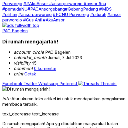
Purworejo
##AkuAnsor #ansorpurworejo #ansor #nu
#pemudaNU#PACAnsorgebang#GebangPadang
#MDS
#pilihan
#ansorpurworejo
#PCNU Purworejo
#pituruh
#ansor
purworejo
#Gus Ahil
#AkuAnsor
PAC Bagelen
Di rumah mengajarlah!
account_circle
PAC Bagelen
calendar_month
Jumat, 7 Jul 2023
visibility
45
comment
0 komentar
print
Cetak
Facebook
Twitter
Whatsapp
Pinterest
Threads
info
Atur ukuran teks artikel ini untuk mendapatkan pengalaman
membaca terbaik.
text_decrease
text_increase
Di rumah mengajarlah! Apa yg dibutuhkan masyarakat kalian