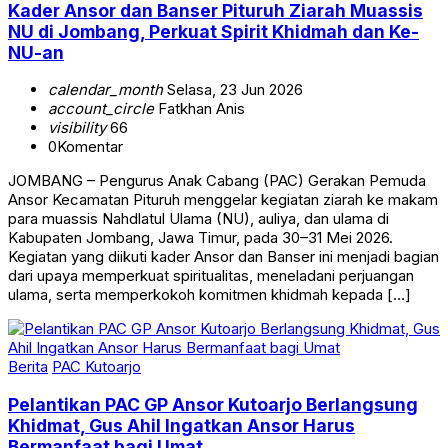
Kader Ansor dan Banser Pituruh Ziarah Muassis
NU di Jombang, Perkuat Spirit Khidmah dan Ke-
NU-an
calendar_month
Selasa, 23 Jun 2026
account_circle
Fatkhan Anis
visibility
66
0
Komentar
JOMBANG – Pengurus Anak Cabang (PAC) Gerakan Pemuda
Ansor Kecamatan Pituruh menggelar kegiatan ziarah ke makam
para muassis Nahdlatul Ulama (NU), auliya, dan ulama di
Kabupaten Jombang, Jawa Timur, pada 30–31 Mei 2026.
Kegiatan yang diikuti kader Ansor dan Banser ini menjadi bagian
dari upaya memperkuat spiritualitas, meneladani perjuangan
ulama, serta memperkokoh komitmen khidmah kepada […]
Berita
PAC Kutoarjo
Pelantikan PAC GP Ansor Kutoarjo Berlangsung
Khidmat, Gus Ahil Ingatkan Ansor Harus
Bermanfaat bagi Umat