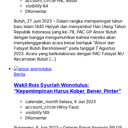
account_circle
PAC Butuh
visibility
84
0
Komentar
Butuh, 27 Juni 2023 – Dalam rangka memperingati tahun
baru Islam 1445 Hijriyah dan menyambut Hari Ulang Tahun
Republik Indonesia yang ke-78, PAC GP Ansor Butuh
dengan bangga mengumumkan bahwa mereka akan
menyelenggarakan acara besar bertajuk “Ansor dan
Fatayat Butuh Bersholawat” pada tanggal 7 Agustus
2023. Acara yang berkolaborasi dengan PAC Fatayat NU
Kecamatan Butuh […]
Berita
Wakil Rois Syuriah Wonotulus:
“Kepemimpinan Harus Kober, Bener, Pinter”
calendar_month
Selasa, 6 Jun 2023
account_circle
Hilmy Fauzi
visibility
149
0
Komentar
Purworejo, 6 Juni 2023 – Gelaran Rapat Anggota PR GP