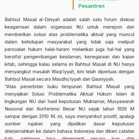
Pesantren
Bahtsul Masail al-Diniyah adalah salah satu forum diskusi
keagamaan dalam organisasi NU untuk merepon dan
memberikan solusi atas problematika aktual yang muncul
dalam kehidupan masyarakat yang tidak saja meliputi
persoalan hukum halal-haram melainkan juga hal-hal yang
bersifat pengembangan keislaman, kenegaraan dan kajian
kitab, sehingga kalau selama ini Bahtsul Masail di NU hanya
menyangkut masalah Waqi’iyyah, kini telah diperluas dengan
Bahtsul Masail secara Maudhu’iyyah dan Qauniyyah.
“Atas penerbitan buku himpunan Bahtsul Masail yang
menyajikan Solusi Problematika Aktual Hukum Islam di
lingkungan NU dari hasil keputusan Muktamar, Musyawarah
Nasional dan Konferensi Besar NU sejak tahun 1926 M
sampai dengan 2010 M. ini, saya menyambut positif, apalagi
sumber rujukan yang dijadikan dasar keputusan
diterjemahkan ke dalam bahasa Indonesia dan diberi catatan
kaki, sehingga bisa dimengerti secara luas dan