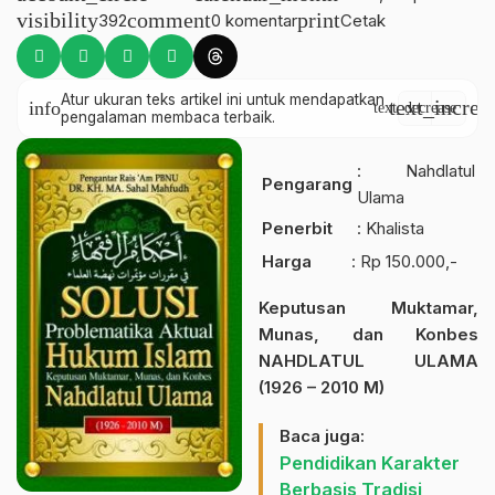
visibility
comment
print
392
0 komentar
Cetak
Atur ukuran teks artikel ini untuk mendapatkan
text_increa
info
text_decrease
pengalaman membaca terbaik.
: Nahdlatul
Pengarang
Ulama
Penerbit
: Khalista
Harga
: Rp 150.000,-
Keputusan Muktamar,
Munas, dan Konbes
NAHDLATUL ULAMA
(1926 – 2010 M)
Baca juga:
Pendidikan Karakter
Berbasis Tradisi