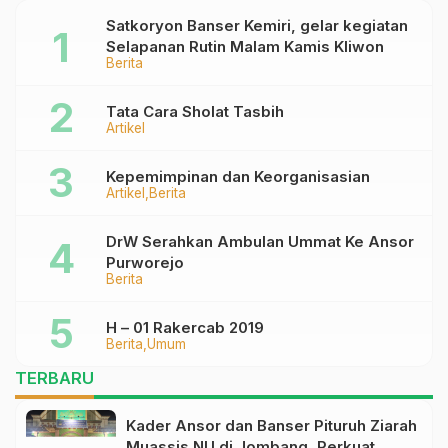
Satkoryon Banser Kemiri, gelar kegiatan
Selapanan Rutin Malam Kamis Kliwon
Berita
Tata Cara Sholat Tasbih
Artikel
Kepemimpinan dan Keorganisasian
Artikel
Berita
DrW Serahkan Ambulan Ummat Ke Ansor
Purworejo
Berita
H – 01 Rakercab 2019
Berita
Umum
TERBARU
Kader Ansor dan Banser Pituruh Ziarah
Muassis NU di Jombang, Perkuat