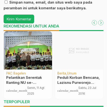
Simpan nama, email, dan situs web saya pada
peramban ini untuk komentar saya berikutnya.
REKOMENDASI UNTUK ANDA
PAC Bagelen
Berita
Umum
Pelantikan Serentak
Peduli Korban Bencana,
Ranting NU se-
Lazisnu Purworejo
Kecamatan Bagelen
Bantu Perbaikan Rumah
Senin, 11 Agt
Sabtu, 23 Jul
calendar_month
calendar_month
Berlangsung Khidmat
dan Pembentukan BMT
2025
2016
TERPOPULER