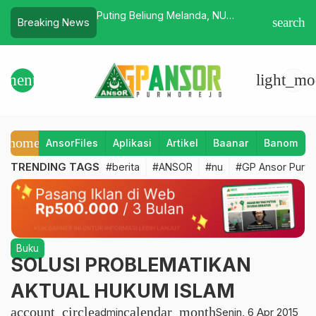
rjasama dengan
Puting Beliung Melanda, NU
Ribuan Sa
search
Breaking News
o Sosialisasi
Bergerak Membantu
Peringati
isme dan Intoleran
menu
light_mo
home
AnsorFiles
Aplikasi
Artikel
Baanar
Banom
TRENDING TAGS
#berita
#ANSOR
#nu
#GP Ansor Purw
Buku
SOLUSI PROBLEMATIKAN
AKTUAL HUKUM ISLAM
account_circle
calendar_month
admin
Senin, 6 Apr 2015