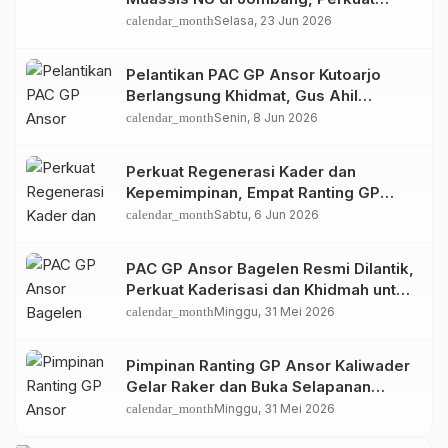
Spirit Khidmah dan Ke-NU-an
calendar_month
Selasa, 23 Jun 2026
Pelantikan PAC GP Ansor Kutoarjo
Berlangsung Khidmat, Gus Ahil
Ingatkan Ansor Harus Bermanfaat bagi
calendar_month
Senin, 8 Jun 2026
Umat
Perkuat Regenerasi Kader dan
Kepemimpinan, Empat Ranting GP
Ansor di Bagelen Gelar Reorganisasi
calendar_month
Sabtu, 6 Jun 2026
PAC GP Ansor Bagelen Resmi Dilantik,
Perkuat Kaderisasi dan Khidmah untuk
Masyarakat
calendar_month
Minggu, 31 Mei 2026
Pimpinan Ranting GP Ansor Kaliwader
Gelar Raker dan Buka Selapanan
Rijalul Ansor, Perkuat Organisasi dan
calendar_month
Minggu, 31 Mei 2026
Spiritualitas Kader