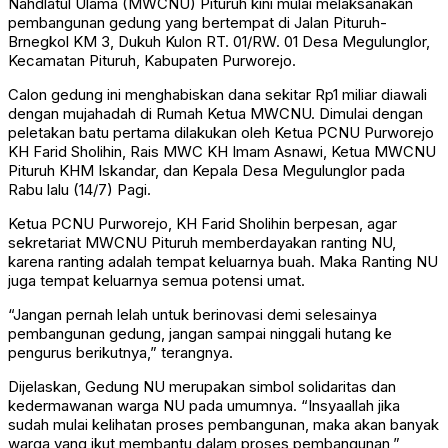
Nahdlatul Ulama (MWCNU) Pituruh kini mulai melaksanakan
pembangunan gedung yang bertempat di Jalan Pituruh-
Brnegkol KM 3, Dukuh Kulon RT. 01/RW. 01 Desa Megulunglor,
Kecamatan Pituruh, Kabupaten Purworejo.
Calon gedung ini menghabiskan dana sekitar Rp1 miliar diawali
dengan mujahadah di Rumah Ketua MWCNU. Dimulai dengan
peletakan batu pertama dilakukan oleh Ketua PCNU Purworejo
KH Farid Sholihin, Rais MWC KH Imam Asnawi, Ketua MWCNU
Pituruh KHM Iskandar, dan Kepala Desa Megulunglor pada
Rabu lalu (14/7) Pagi.
Ketua PCNU Purworejo, KH Farid Sholihin berpesan, agar
sekretariat MWCNU Pituruh memberdayakan ranting NU,
karena ranting adalah tempat keluarnya buah. Maka Ranting NU
juga tempat keluarnya semua potensi umat.
“Jangan pernah lelah untuk berinovasi demi selesainya
pembangunan gedung, jangan sampai ninggali hutang ke
pengurus berikutnya,” terangnya.
Dijelaskan, Gedung NU merupakan simbol solidaritas dan
kedermawanan warga NU pada umumnya. “Insyaallah jika
sudah mulai kelihatan proses pembangunan, maka akan banyak
warga yang ikut membantu dalam proses pembangunan,”