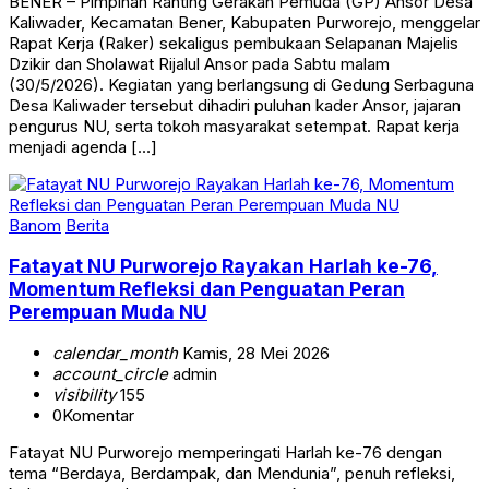
BENER – Pimpinan Ranting Gerakan Pemuda (GP) Ansor Desa
Kaliwader, Kecamatan Bener, Kabupaten Purworejo, menggelar
Rapat Kerja (Raker) sekaligus pembukaan Selapanan Majelis
Dzikir dan Sholawat Rijalul Ansor pada Sabtu malam
(30/5/2026). Kegiatan yang berlangsung di Gedung Serbaguna
Desa Kaliwader tersebut dihadiri puluhan kader Ansor, jajaran
pengurus NU, serta tokoh masyarakat setempat. Rapat kerja
menjadi agenda […]
Banom
Berita
Fatayat NU Purworejo Rayakan Harlah ke-76,
Momentum Refleksi dan Penguatan Peran
Perempuan Muda NU
calendar_month
Kamis, 28 Mei 2026
account_circle
admin
visibility
155
0
Komentar
Fatayat NU Purworejo memperingati Harlah ke-76 dengan
tema “Berdaya, Berdampak, dan Mendunia”, penuh refleksi,