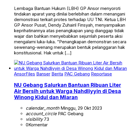
Lembaga Bantuan Hukum (LBH) GP Ansor menyoroti
tindakan aparat yang dinilai berlebihan dalam menangani
demonstrasi terkait protes terhadap UU TNI. Ketua LBH
GP Ansor Pusat, Dendy Zuhairil Finsyah, menyampaikan
keprihatinannya atas penangkapan yang dianggap tidak
wajar dan bahkan menyebabkan sejumlah peserta aksi
mengalami luka-luka. “Penangkapan demonstran secara
sewenang-wenang merupakan bentuk pelanggaran hak
konstitusional. Hak untuk […]
AnsorFiles
Banser
Berita
PAC Gebang
Reportase
NU Gebang Salurkan Bantuan Ribuan Liter
Air Bersih untuk Warga Nahdliyyin di Desa
Winong Kidul dan Mlaran
calendar_month
Minggu, 29 Okt 2023
account_circle
PAC Gebang
visibility
73
0
Komentar