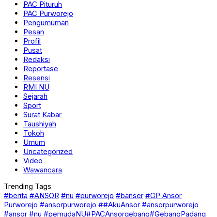
PAC Pituruh
PAC Purworejo
Pengumuman
Pesan
Profil
Pusat
Redaksi
Reportase
Resensi
RMI NU
Sejarah
Sport
Surat Kabar
Taushiyah
Tokoh
Umum
Uncategorized
Video
Wawancara
Trending Tags
#berita
#ANSOR
#nu
#purworejo
#banser
#GP Ansor
Purworejo
#ansorpurworejo
##AkuAnsor #ansorpurworejo
#ansor #nu #pemudaNU#PACAnsorgebang#GebangPadang