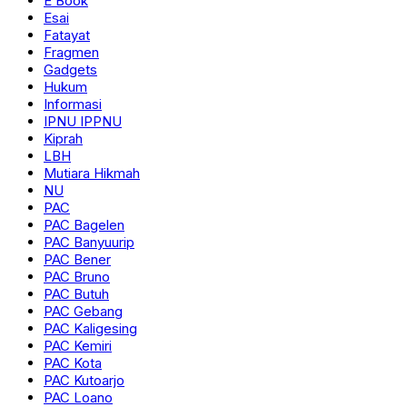
E Book
Esai
Fatayat
Fragmen
Gadgets
Hukum
Informasi
IPNU IPPNU
Kiprah
LBH
Mutiara Hikmah
NU
PAC
PAC Bagelen
PAC Banyuurip
PAC Bener
PAC Bruno
PAC Butuh
PAC Gebang
PAC Kaligesing
PAC Kemiri
PAC Kota
PAC Kutoarjo
PAC Loano