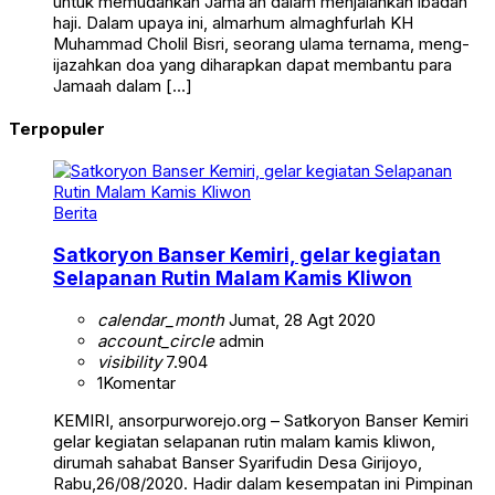
untuk memudahkan Jama’ah dalam menjalankan ibadah
haji. Dalam upaya ini, almarhum almaghfurlah KH
Muhammad Cholil Bisri, seorang ulama ternama, meng-
ijazahkan doa yang diharapkan dapat membantu para
Jamaah dalam […]
Terpopuler
Berita
Satkoryon Banser Kemiri, gelar kegiatan
Selapanan Rutin Malam Kamis Kliwon
calendar_month
Jumat, 28 Agt 2020
account_circle
admin
visibility
7.904
1
Komentar
KEMIRI, ansorpurworejo.org – Satkoryon Banser Kemiri
gelar kegiatan selapanan rutin malam kamis kliwon,
dirumah sahabat Banser Syarifudin Desa Girijoyo,
Rabu,26/08/2020. Hadir dalam kesempatan ini Pimpinan