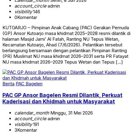
calendar_month
Senin, 8 Jun 2026
account_circle
admin
visibility
146
0
Komentar
KUTOARJO – Pimpinan Anak Cabang (PAC) Gerakan Pemuda
(GP) Ansor Kutoarjo masa khidmat 2025–2028 resmi dilantik di
halaman Masjid Jami’ Al Fatah, Ranting NU Tepus Wetan,
Kecamatan Kutoarjo, Ahad (7/6/2026). Pelantikan tersebut
berlangsung bersamaan dengan pelantikan Pimpinan Ranting
(PR) Muslimat NU masa khidmat 2026–2031 serta PR Fatayat
NU masa khidmat 2026–2029 Tepus Wetan dan Tepus […]
Berita
PAC Bagelen
PAC GP Ansor Bagelen Resmi Dilantik, Perkuat
Kaderisasi dan Khidmah untuk Masyarakat
calendar_month
Minggu, 31 Mei 2026
account_circle
admin
visibility
191
3
Komentar