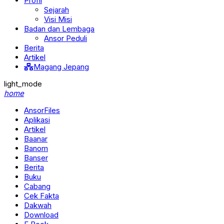
Profil
Sejarah
Visi Misi
Badan dan Lembaga
Ansor Peduli
Berita
Artikel
Magang Jepang
light_mode
home
AnsorFiles
Aplikasi
Artikel
Baanar
Banom
Banser
Berita
Buku
Cabang
Cek Fakta
Dakwah
Download