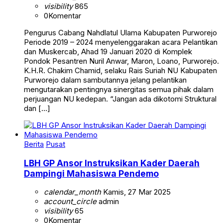
visibility
865
0
Komentar
Pengurus Cabang Nahdlatul Ulama Kabupaten Purworejo
Periode 2019 – 2024 menyelenggarakan acara Pelantikan
dan Muskercab, Ahad 19 Januari 2020 di Komplek
Pondok Pesantren Nuril Anwar, Maron, Loano, Purworejo.
K.H.R. Chakim Chamid, selaku Rais Suriah NU Kabupaten
Purworejo dalam sambutannya jelang pelantikan
mengutarakan pentingnya sinergitas semua pihak dalam
perjuangan NU kedepan. “Jangan ada dikotomi Struktural
dan […]
Berita
Pusat
LBH GP Ansor Instruksikan Kader Daerah
Dampingi Mahasiswa Pendemo
calendar_month
Kamis, 27 Mar 2025
account_circle
admin
visibility
65
0
Komentar