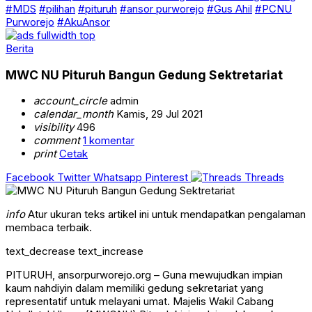
#MDS
#pilihan
#pituruh
#ansor purworejo
#Gus Ahil
#PCNU
Purworejo
#AkuAnsor
Berita
MWC NU Pituruh Bangun Gedung Sektretariat
account_circle
admin
calendar_month
Kamis, 29 Jul 2021
visibility
496
comment
1 komentar
print
Cetak
Facebook
Twitter
Whatsapp
Pinterest
Threads
info
Atur ukuran teks artikel ini untuk mendapatkan pengalaman
membaca terbaik.
text_decrease
text_increase
PITURUH, ansorpurworejo.org – Guna mewujudkan impian
kaum nahdiyin dalam memiliki gedung sekretariat yang
representatif untuk melayani umat. Majelis Wakil Cabang