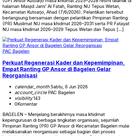
(GP) Ansor Kutoarjo masa khidmat 2025–2028 resmi dilantik di
halaman Masjid Jami’ Al Fatah, Ranting NU Tepus Wetan,
Kecamatan Kutoarjo, Ahad (7/6/2026). Pelantikan tersebut
berlangsung bersamaan dengan pelantikan Pimpinan Ranting
(PR) Muslimat NU masa khidmat 2026–2031 serta PR Fatayat
NU masa khidmat 2026–2029 Tepus Wetan dan Tepus […]
PAC Bagelen
Perkuat Regenerasi Kader dan Kepemimpinan,
Empat Ranting GP Ansor di Bagelen Gelar
Reorganisasi
calendar_month
Sabtu, 6 Jun 2026
account_circle
PAC Bagelen
visibility
143
0
Komentar
BAGELEN – Menjelang berakhirnya masa khidmat
kepengurusan di berbagai tingkatan organisasi, sejumlah
Pimpinan Ranting (PR) GP Ansor di Kecamatan Bagelen mulai
melaksanakan reorganisasi sebagai bagian dari proses