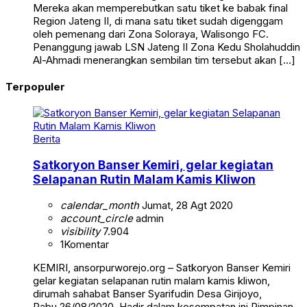
Mereka akan memperebutkan satu tiket ke babak final
Region Jateng II, di mana satu tiket sudah digenggam
oleh pemenang dari Zona Soloraya, Walisongo FC.
Penanggung jawab LSN Jateng II Zona Kedu Sholahuddin
Al-Ahmadi menerangkan sembilan tim tersebut akan […]
Terpopuler
Berita
Satkoryon Banser Kemiri, gelar kegiatan
Selapanan Rutin Malam Kamis Kliwon
calendar_month
Jumat, 28 Agt 2020
account_circle
admin
visibility
7.904
1
Komentar
KEMIRI, ansorpurworejo.org – Satkoryon Banser Kemiri
gelar kegiatan selapanan rutin malam kamis kliwon,
dirumah sahabat Banser Syarifudin Desa Girijoyo,
Rabu,26/08/2020. Hadir dalam kesempatan ini Pimpinan