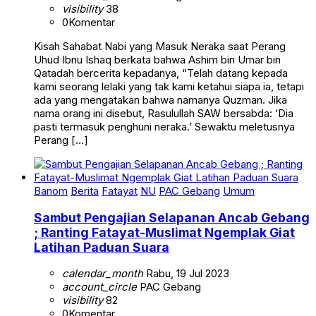
visibility
38
0
Komentar
Kisah Sahabat Nabi yang Masuk Neraka saat Perang
Uhud Ibnu Ishaq berkata bahwa Ashim bin Umar bin
Qatadah bercerita kepadanya, “Telah datang kepada
kami seorang lelaki yang tak kami ketahui siapa ia, tetapi
ada yang mengatakan bahwa namanya Quzman. Jika
nama orang ini disebut, Rasulullah SAW bersabda: ‘Dia
pasti termasuk penghuni neraka.’ Sewaktu meletusnya
Perang […]
Banom
Berita
Fatayat
NU
PAC Gebang
Umum
Sambut Pengajian Selapanan Ancab Gebang
; Ranting Fatayat-Muslimat Ngemplak Giat
Latihan Paduan Suara
calendar_month
Rabu, 19 Jul 2023
account_circle
PAC Gebang
visibility
82
0
Komentar