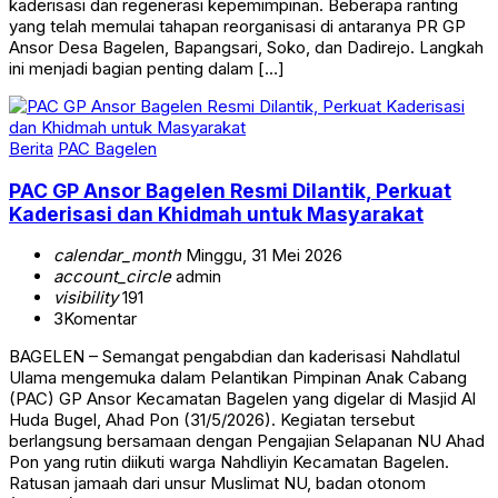
kaderisasi dan regenerasi kepemimpinan. Beberapa ranting
yang telah memulai tahapan reorganisasi di antaranya PR GP
Ansor Desa Bagelen, Bapangsari, Soko, dan Dadirejo. Langkah
ini menjadi bagian penting dalam […]
Berita
PAC Bagelen
PAC GP Ansor Bagelen Resmi Dilantik, Perkuat
Kaderisasi dan Khidmah untuk Masyarakat
calendar_month
Minggu, 31 Mei 2026
account_circle
admin
visibility
191
3
Komentar
BAGELEN – Semangat pengabdian dan kaderisasi Nahdlatul
Ulama mengemuka dalam Pelantikan Pimpinan Anak Cabang
(PAC) GP Ansor Kecamatan Bagelen yang digelar di Masjid Al
Huda Bugel, Ahad Pon (31/5/2026). Kegiatan tersebut
berlangsung bersamaan dengan Pengajian Selapanan NU Ahad
Pon yang rutin diikuti warga Nahdliyin Kecamatan Bagelen.
Ratusan jamaah dari unsur Muslimat NU, badan otonom