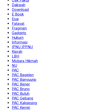
Cek Fakta
Dakwah
Download
E Book
Esai
Fatayat
Fragmen
Gadgets
Hukum
Informasi
IPNU IPPNU
Kiprah
LBH
Mutiara Hikmah
NU
PAC
PAC Bagelen
PAC Banyuurip
PAC Bener
PAC Bruno
PAC Butuh
PAC Gebang
PAC Kaligesing
PAC Kemiri