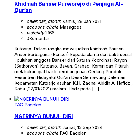
Khidmah Banser Purworejo di Penjaga Al-
Qur’an
calendar_month
Kamis, 28 Jan 2021
account_circle
Masagoez
visibility
1.166
0
Komentar
Kutoarjo, Dalam rangka mewujudkan khidmah Barisan
Ansor Serbaguna (Banser) kepada ulama dan bakti sosial
, puluhan anggota Banser dari Satuan Koordinasi Rayon
(Satkoryon) Kutoarjo, Bayan, Grabag, Kemiri dan Pituruh
melakukan giat bakti pembangunan Gedung Pondok
Pesantren Hidayatul Qur’an Desa Semawung Daleman
Kecamatan Kutoarjo asuhan K.H. Zaenal Abidin Al Hafidz ,
Rabu (27/01/2021) malam. Hadir pada […]
PAC Bagelen
NGERINYA BUNUH DIRI
calendar_month
Jumat, 13 Sep 2024
account_circle
PAC Bagelen