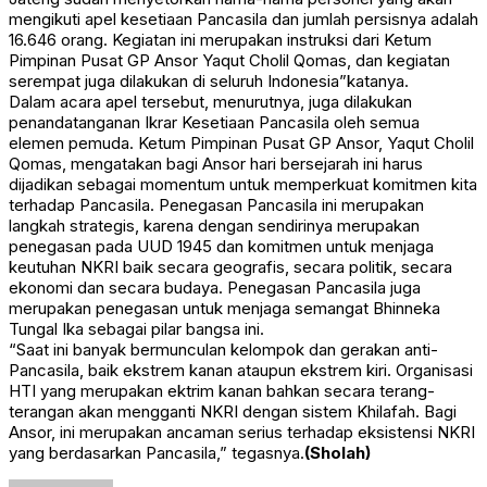
mengikuti apel kesetiaan Pancasila dan jumlah persisnya adalah
16.646 orang. Kegiatan ini merupakan instruksi dari Ketum
Pimpinan Pusat GP Ansor Yaqut Cholil Qomas, dan kegiatan
serempat juga dilakukan di seluruh Indonesia”katanya.
Dalam acara apel tersebut, menurutnya, juga dilakukan
penandatanganan Ikrar Kesetiaan Pancasila oleh semua
elemen pemuda. Ketum Pimpinan Pusat GP Ansor, Yaqut Cholil
Qomas, mengatakan bagi Ansor hari bersejarah ini harus
dijadikan sebagai momentum untuk memperkuat komitmen kita
terhadap Pancasila. Penegasan Pancasila ini merupakan
langkah strategis, karena dengan sendirinya merupakan
penegasan pada UUD 1945 dan komitmen untuk menjaga
keutuhan NKRI baik secara geografis, secara politik, secara
ekonomi dan secara budaya. Penegasan Pancasila juga
merupakan penegasan untuk menjaga semangat Bhinneka
Tungal Ika sebagai pilar bangsa ini.
“Saat ini banyak bermunculan kelompok dan gerakan anti-
Pancasila, baik ekstrem kanan ataupun ekstrem kiri. Organisasi
HTI yang merupakan ektrim kanan bahkan secara terang-
terangan akan mengganti NKRI dengan sistem Khilafah. Bagi
Ansor, ini merupakan ancaman serius terhadap eksistensi NKRI
yang berdasarkan Pancasila,” tegasnya.
(Sholah)