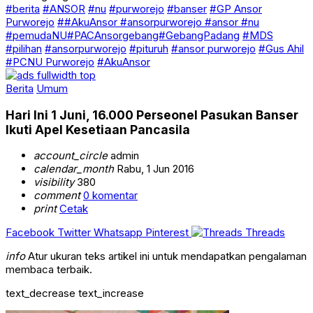
#berita
#ANSOR
#nu
#purworejo
#banser
#GP Ansor
Purworejo
##AkuAnsor #ansorpurworejo #ansor #nu
#pemudaNU#PACAnsorgebang#GebangPadang
#MDS
#pilihan
#ansorpurworejo
#pituruh
#ansor purworejo
#Gus Ahil
#PCNU Purworejo
#AkuAnsor
Berita
Umum
Hari Ini 1 Juni, 16.000 Perseonel Pasukan Banser
Ikuti Apel Kesetiaan Pancasila
account_circle
admin
calendar_month
Rabu, 1 Jun 2016
visibility
380
comment
0 komentar
print
Cetak
Facebook
Twitter
Whatsapp
Pinterest
Threads
info
Atur ukuran teks artikel ini untuk mendapatkan pengalaman
membaca terbaik.
text_decrease
text_increase