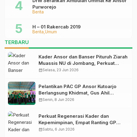
DrW Serahkan Ambulan Ummat Ke Ansor
Purworejo
Berita
H – 01 Rakercab 2019
Berita
Umum
TERBARU
Kader Ansor dan Banser Pituruh Ziarah
Muassis NU di Jombang, Perkuat
Spirit Khidmah dan Ke-NU-an
calendar_month
Selasa, 23 Jun 2026
Pelantikan PAC GP Ansor Kutoarjo
Berlangsung Khidmat, Gus Ahil
Ingatkan Ansor Harus Bermanfaat bagi
calendar_month
Senin, 8 Jun 2026
Umat
Perkuat Regenerasi Kader dan
Kepemimpinan, Empat Ranting GP
Ansor di Bagelen Gelar Reorganisasi
calendar_month
Sabtu, 6 Jun 2026