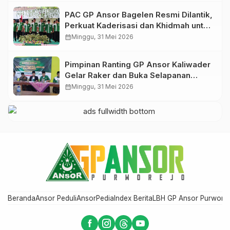
PAC GP Ansor Bagelen Resmi Dilantik,
Perkuat Kaderisasi dan Khidmah untuk
Masyarakat
calendar_month
Minggu, 31 Mei 2026
Pimpinan Ranting GP Ansor Kaliwader
Gelar Raker dan Buka Selapanan
Rijalul Ansor, Perkuat Organisasi dan
calendar_month
Minggu, 31 Mei 2026
Spiritualitas Kader
Beranda
Ansor Peduli
AnsorPedia
Index Berita
LBH GP Ansor Purwore