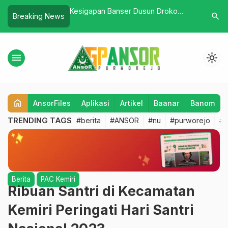
atayat NU Purworejo
Kesigapan Banser Dusun Droko
Ansor Ba
search
Breaking News
h dan Harsos
dalam Bencana Alam Purworejo
Posko Mu
menu
light_mode
home
AnsorFiles
Aplikasi
Artikel
Baanar
Banom
TRENDING TAGS
#berita
#ANSOR
#nu
#purworejo
#b
Berita
PAC Kemiri
Ribuan Santri di Kecamatan
Kemiri Peringati Hari Santri