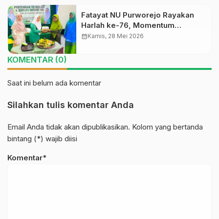
Fatayat NU Purworejo Rayakan
Harlah ke-76, Momentum
Refleksi dan Penguatan Peran
calendar_month
Kamis, 28 Mei 2026
Perempuan Muda NU
KOMENTAR (0)
Saat ini belum ada komentar
Silahkan tulis komentar Anda
Email Anda tidak akan dipublikasikan. Kolom yang bertanda
bintang (*) wajib diisi
Komentar*