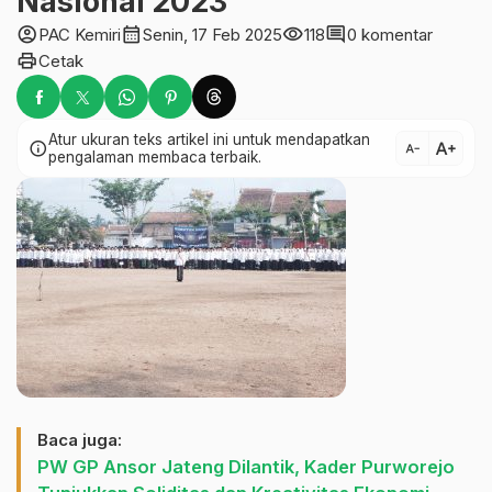
Nasional 2023
account_circle
calendar_month
visibility
comment
PAC Kemiri
Senin, 17 Feb 2025
118
0 komentar
print
Cetak
Atur ukuran teks artikel ini untuk mendapatkan
text_increase
info
text_decrease
pengalaman membaca terbaik.
Baca juga:
PW GP Ansor Jateng Dilantik, Kader Purworejo