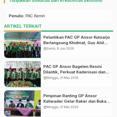
Tunjukkan Soliditas dan Kreativitas Ekonomi
Penulis
: PAC Kemiri
ARTIKEL TERKAIT
Pelantikan PAC GP Ansor Kutoarjo
Berlangsung Khidmat, Gus Ahil
Ingatkan Ansor Harus Bermanfaat
calendar_month
Senin, 8 Jun 2026
bagi Umat
PAC GP Ansor Bagelen Resmi
Dilantik, Perkuat Kaderisasi dan
Khidmah untuk Masyarakat
calendar_month
Minggu, 31 Mei 2026
Pimpinan Ranting GP Ansor
Kaliwader Gelar Raker dan Buka
Selapanan Rijalul Ansor, Perkuat
calendar_month
Minggu, 31 Mei 2026
Organisasi dan Spiritualitas Kader