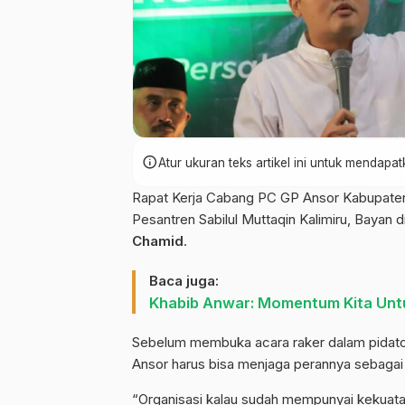
info
Atur ukuran teks artikel ini untuk mendap
Rapat Kerja Cabang PC GP Ansor Kabupaten
Pesantren Sabilul Muttaqin Kalimiru, Bayan d
Chamid
.
Baca juga:
Khabib Anwar: Momentum Kita Untu
Sebelum membuka acara raker dalam pidat
Ansor harus bisa menjaga perannya sebaga
“Organisasi kalau sudah mempunyai kekuatan