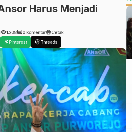
Ansor Harus Menjadi
visibility
comment
print
1
1.208
0 komentar
Cetak
Pinterest
Threads