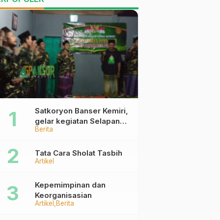
Satkoryon Banser Kemiri,
gelar kegiatan Selapanan
Berita
Rutin Malam Kamis Kliwon
Tata Cara Sholat Tasbih
Artikel
Kepemimpinan dan
Keorganisasian
Artikel
Berita