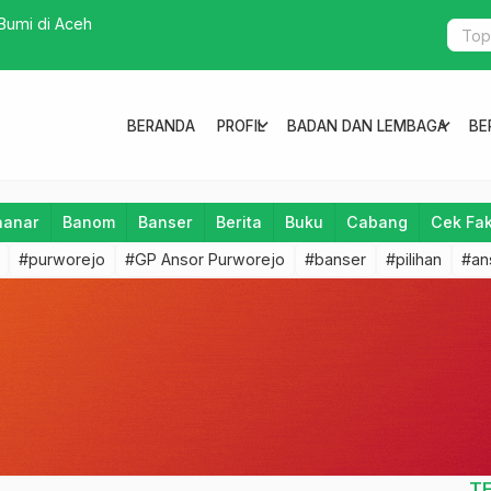
Bumi di Aceh
Manisjanga
expand_more
expand_more
BERANDA
PROFIL
BADAN DAN LEMBAGA
BE
aanar
Banom
Banser
Berita
Buku
Cabang
Cek Fa
#purworejo
#GP Ansor Purworejo
#banser
#pilihan
#an
T