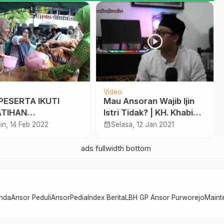
Video
PESERTA IKUTI
Mau Ansoran Wajib Ijin
ATIHAN
Istri Tidak? | KH. Khabib
ULASARAN
Anwar
calendar_month
in, 14 Feb 2022
Selasa, 12 Jan 2021
AZAH MWCNU
WOREJO
nda
Ansor Peduli
AnsorPedia
Index Berita
LBH GP Ansor Purworejo
Maint