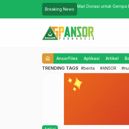
 Aulia di Jawa Timur
Mari Donasi untuk Gempa 
Breaking News
home
AnsorFiles
Aplikasi
Artikel
B
TRENDING TAGS
#berita
#ANSOR
#nu