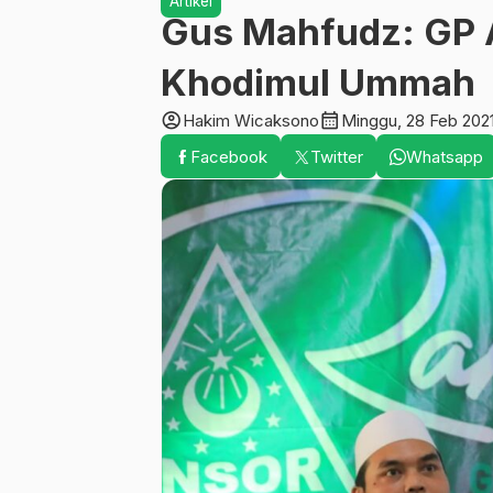
Artikel
Gus Mahfudz: GP 
Khodimul Ummah
account_circle
calendar_month
Hakim Wicaksono
Minggu, 28 Feb 202
Facebook
Twitter
Whatsapp