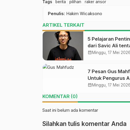
Tags
berita
pilihan
raker ansor
Penulis
: Hakim Wicaksono
ARTIKEL TERKAIT
5 Pelajaran Penti
dari Savic Ali ten
Demokratisasi
calendar_month
Minggu, 17 Mei 202
Pengetahuan
7 Pesan Gus Mah
Untuk Pengurus A
calendar_month
Minggu, 17 Mei 202
KOMENTAR (0)
Saat ini belum ada komentar
Silahkan tulis komentar Anda