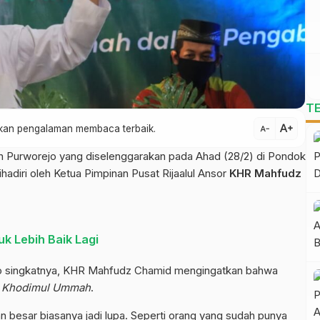
T
text_increase
atkan pengalaman membaca terbaik.
text_decrease
 Purworejo yang diselenggarakan pada Ahad (28/2) di Pondok
ihadiri oleh Ketua Pimpinan Pusat Rijaalul Ansor
KHR Mahfudz
k Lebih Baik Lagi
o singkatnya, KHR Mahfudz Chamid mengingatkan bahwa
i
Khodimul Ummah
.
 besar biasanya jadi lupa. Seperti orang yang sudah punya