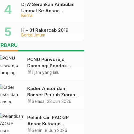
DrW Serahkan Ambulan
Ummat Ke Ansor
Berita
Purworejo
H – 01 Rakercab 2019
Berita
Umum
ERBARU
PCNU Purworejo
Dampingi Pondok
Minhajut Tholibin yang
calendar_month
1 jam yang lalu
Terancam Dieksekusi
Pengadilan
Kader Ansor dan
Banser Pituruh Ziarah
Muassis NU di
calendar_month
Selasa, 23 Jun 2026
Jombang, Perkuat
Spirit Khidmah dan Ke-
Pelantikan PAC GP
NU-an
Ansor Kutoarjo
Berlangsung Khidmat,
calendar_month
Senin, 8 Jun 2026