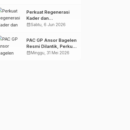
Gus Ahil Ingatkan
Ansor Harus
Perkuat Regenerasi
Bermanfaat bagi Umat
Kader dan
Kepemimpinan, Empat
calendar_month
Sabtu, 6 Jun 2026
Ranting GP Ansor di
Bagelen Gelar
PAC GP Ansor Bagelen
Reorganisasi
Resmi Dilantik, Perkuat
Kaderisasi dan
calendar_month
Minggu, 31 Mei 2026
Khidmah untuk
Masyarakat