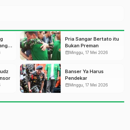
ng
Pria Sangar Bertato itu
tang
Bukan Preman
calendar_month
6
Minggu, 17 Mei 2026
fudz
Banser Ya Harus
nsor
Pendekar
calendar_month
6
Minggu, 17 Mei 2026