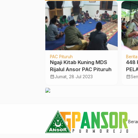
PAC Pituruh
Berita
sistem Digital,
Ngaji Kitab Kuning MDS
448 
sor Purworejo
Rijalul Ansor PAC Pituruh
PEL
unitas Digital
PEM
calendar_month
calendar_month
ar 2022
Jumat, 28 Jul 2023
Sen
JEN
PUR
Bera