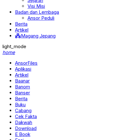
Sejarah
Visi Misi
Badan dan Lembaga
Ansor Peduli
Berita
Artikel
Magang Jepang
light_mode
home
AnsorFiles
Aplikasi
Artikel
Baanar
Banom
Banser
Berita
Buku
Cabang
Cek Fakta
Dakwah
Download
E Book