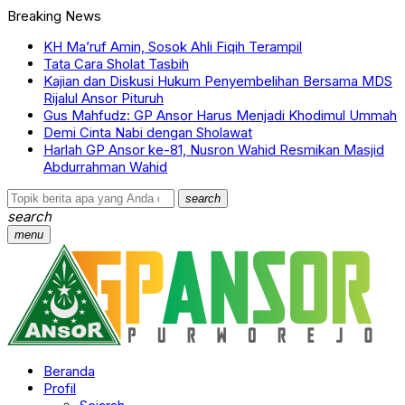
Breaking News
KH Ma’ruf Amin, Sosok Ahli Fiqih Terampil
Tata Cara Sholat Tasbih
Kajian dan Diskusi Hukum Penyembelihan Bersama MDS
Rijalul Ansor Pituruh
Gus Mahfudz: GP Ansor Harus Menjadi Khodimul Ummah
Demi Cinta Nabi dengan Sholawat
Harlah GP Ansor ke-81, Nusron Wahid Resmikan Masjid
Abdurrahman Wahid
search
search
menu
Beranda
Profil