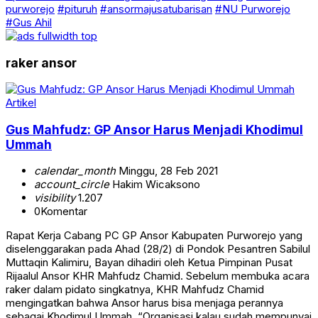
purworejo
#pituruh
#ansormajusatubarisan
#NU Purworejo
#Gus Ahil
raker ansor
Artikel
Gus Mahfudz: GP Ansor Harus Menjadi Khodimul
Ummah
calendar_month
Minggu, 28 Feb 2021
account_circle
Hakim Wicaksono
visibility
1.207
0
Komentar
Rapat Kerja Cabang PC GP Ansor Kabupaten Purworejo yang
diselenggarakan pada Ahad (28/2) di Pondok Pesantren Sabilul
Muttaqin Kalimiru, Bayan dihadiri oleh Ketua Pimpinan Pusat
Rijaalul Ansor KHR Mahfudz Chamid. Sebelum membuka acara
raker dalam pidato singkatnya, KHR Mahfudz Chamid
mengingatkan bahwa Ansor harus bisa menjaga perannya
sebagai Khodimul Ummah. “Organisasi kalau sudah mempunyai