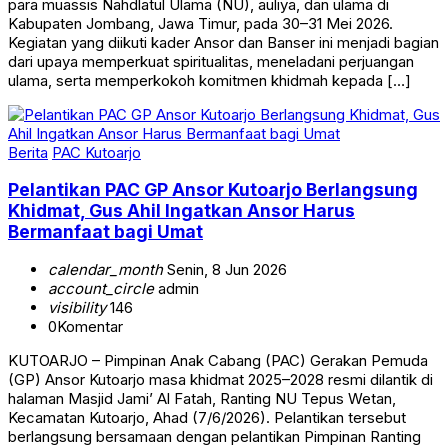
para muassis Nahdlatul Ulama (NU), auliya, dan ulama di
Kabupaten Jombang, Jawa Timur, pada 30–31 Mei 2026.
Kegiatan yang diikuti kader Ansor dan Banser ini menjadi bagian
dari upaya memperkuat spiritualitas, meneladani perjuangan
ulama, serta memperkokoh komitmen khidmah kepada […]
Berita
PAC Kutoarjo
Pelantikan PAC GP Ansor Kutoarjo Berlangsung
Khidmat, Gus Ahil Ingatkan Ansor Harus
Bermanfaat bagi Umat
calendar_month
Senin, 8 Jun 2026
account_circle
admin
visibility
146
0
Komentar
KUTOARJO – Pimpinan Anak Cabang (PAC) Gerakan Pemuda
(GP) Ansor Kutoarjo masa khidmat 2025–2028 resmi dilantik di
halaman Masjid Jami’ Al Fatah, Ranting NU Tepus Wetan,
Kecamatan Kutoarjo, Ahad (7/6/2026). Pelantikan tersebut
berlangsung bersamaan dengan pelantikan Pimpinan Ranting