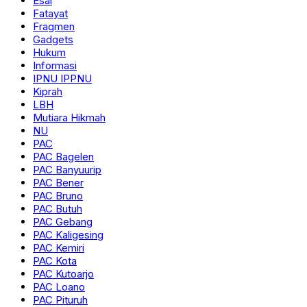
Esai
Fatayat
Fragmen
Gadgets
Hukum
Informasi
IPNU IPPNU
Kiprah
LBH
Mutiara Hikmah
NU
PAC
PAC Bagelen
PAC Banyuurip
PAC Bener
PAC Bruno
PAC Butuh
PAC Gebang
PAC Kaligesing
PAC Kemiri
PAC Kota
PAC Kutoarjo
PAC Loano
PAC Pituruh