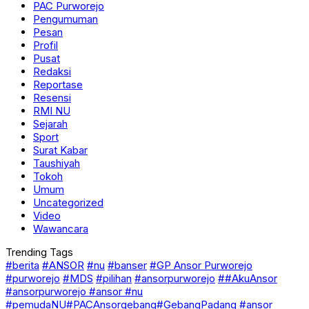
PAC Purworejo
Pengumuman
Pesan
Profil
Pusat
Redaksi
Reportase
Resensi
RMI NU
Sejarah
Sport
Surat Kabar
Taushiyah
Tokoh
Umum
Uncategorized
Video
Wawancara
Trending Tags
#berita
#ANSOR
#nu
#banser
#GP Ansor Purworejo
#purworejo
#MDS
#pilihan
#ansorpurworejo
##AkuAnsor
#ansorpurworejo #ansor #nu
#pemudaNU#PACAnsorgebang#GebangPadang
#ansor