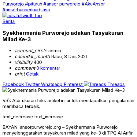
Purworejo
#pituruh
#ansor purworejo
#AkuAnsor
#ansorbanserluarbiasa
Berita
Syekhermania Purworejo adakan Tasyakuran
Milad Ke-3
account_circle
admin
calendar_month
Rabu, 8 Des 2021
visibility
400
comment
0 komentar
print
Cetak
Facebook
Twitter
Whatsapp
Pinterest
Threads
info
Atur ukuran teks artikel ini untuk mendapatkan pengalaman
membaca terbaik.
text_decrease
text_increase
BAYAN, ansorpurworejo.org – Syekhermania Purworejo
menyelenggarakan tasyakuran milad yang ke-3 di TPQ Al Arifin