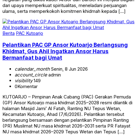
dari upaya memperkuat spiritualitas, meneladani perjuangan
ulama, serta memperkokoh komitmen khidmah kepada […]
Berita
PAC Kutoarjo
Pelantikan PAC GP Ansor Kutoarjo Berlangsung
Khidmat, Gus Ahil Ingatkan Ansor Harus
Bermanfaat bagi Umat
calendar_month
Senin, 8 Jun 2026
account_circle
admin
visibility
149
0
Komentar
KUTOARJO – Pimpinan Anak Cabang (PAC) Gerakan Pemuda
(GP) Ansor Kutoarjo masa khidmat 2025–2028 resmi dilantik di
halaman Masjid Jami’ Al Fatah, Ranting NU Tepus Wetan,
Kecamatan Kutoarjo, Ahad (7/6/2026). Pelantikan tersebut
berlangsung bersamaan dengan pelantikan Pimpinan Ranting
(PR) Muslimat NU masa khidmat 2026–2031 serta PR Fatayat
NU masa khidmat 2026–2029 Tepus Wetan dan Tepus […]