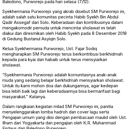
Baledono, Purworejo pada hari selasa (7/12).
Syekhermania Purworejo yang akrab disebut SM Purworejo ini,
adalah salah satu komunitas pecinta Habib Syekh Bin Abdul
Qadir Assegaf dari Solo. Keberadaan dan kontribusinya dalam
mengakomodir pemuda untuk mencintai sholawat ini telah
diakui dan diresmikan oleh Habib Syekh pada 8 Desember 2018
di Gedung Bustanul Asyiqin Solo.
Ketua Syekhermania Purworejo, Ust. Fajar Sodiq
mengharapkan SM Purworejo terus berkontribusi berkhidmah
kepada para kyai dan habaib untuk terus mensyiarkan
sholawat.
“Syekhermania Purworejo adalah komunitasnya anak-anak
muda yang sedang belajar berkhidmah mensyiarkan sholawat.
Untuk itu kami mohon doa dan dukungannya, agar kedepan
bisa lebih baik lagi dan keberadaannya bisa bermanfaat bagi
masyarakat.” Katanya.
Dalam rangkaian kegiatan milad SM Purworejo ini, panitia
menyelenggarakan lomba hadroh dan cover lagu serta
Pengajian umum yang diisi dengan pembacaan maulid oleh Ust.
Ilham dari Yogyakarta dan pengajian oleh K.R. Muhammad
Firdaus dari Baledono Purworejo.