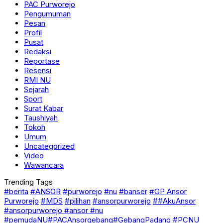
PAC Purworejo
Pengumuman
Pesan
Profil
Pusat
Redaksi
Reportase
Resensi
RMI NU
Sejarah
Sport
Surat Kabar
Taushiyah
Tokoh
Umum
Uncategorized
Video
Wawancara
Trending Tags
#berita
#ANSOR
#purworejo
#nu
#banser
#GP Ansor
Purworejo
#MDS
#pilihan
#ansorpurworejo
##AkuAnsor
#ansorpurworejo #ansor #nu
#pemudaNU#PACAnsorgebang#GebangPadang
#PCNU