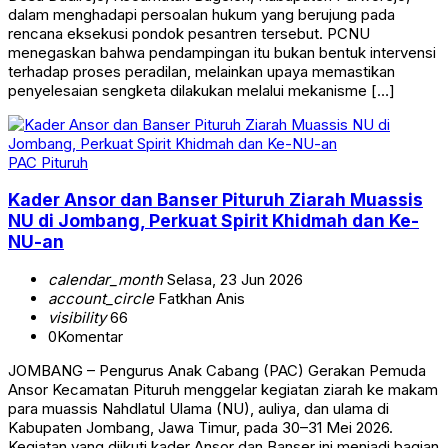
dalam menghadapi persoalan hukum yang berujung pada
rencana eksekusi pondok pesantren tersebut. PCNU
menegaskan bahwa pendampingan itu bukan bentuk intervensi
terhadap proses peradilan, melainkan upaya memastikan
penyelesaian sengketa dilakukan melalui mekanisme […]
PAC Pituruh
Kader Ansor dan Banser Pituruh Ziarah Muassis
NU di Jombang, Perkuat Spirit Khidmah dan Ke-
NU-an
calendar_month
Selasa, 23 Jun 2026
account_circle
Fatkhan Anis
visibility
66
0
Komentar
JOMBANG – Pengurus Anak Cabang (PAC) Gerakan Pemuda
Ansor Kecamatan Pituruh menggelar kegiatan ziarah ke makam
para muassis Nahdlatul Ulama (NU), auliya, dan ulama di
Kabupaten Jombang, Jawa Timur, pada 30–31 Mei 2026.
Kegiatan yang diikuti kader Ansor dan Banser ini menjadi bagian