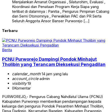
Menjalankan Amanat Organisasi , Silaturohim, Evaluasi ,
Koordinasi dan Penataan Program Kerja Siapa yang
terlibat di dalamnya : Panitia , Pengurus Pimpinan Cabang
dan Semi Otonomnya , Perwakilan PAC dan PR Serta
Seluruh Anggota Ansor Banser Purworejo […]
Terbaru
Berita
PCNU Purworejo Dampingi Pondok Minhajut
Tholibin yang Terancam Dieksekusi Pengadilan
calendar_month
14 jam yang lalu
account_circle
admin
visibility
19
0
Komentar
PURWOREJO,- Pengurus Cabang Nahdlatul Ulama (PCNU)
Kabupaten Purworejo memberikan pendampingan kepada
keluarga dan pengurus Pondok Pesantren Minhajut Tholibin,
Desa Dadirejo, Kecamatan Bagelen, Kabupaten Purworejo,