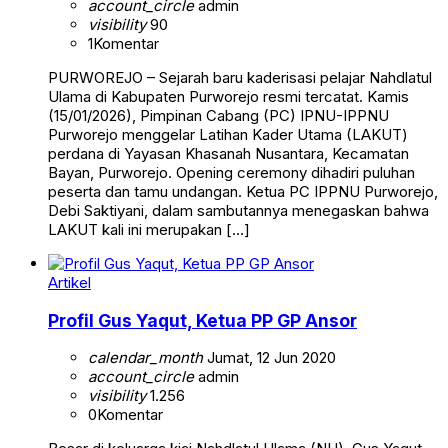
account_circle
admin
visibility
90
1
Komentar
PURWOREJO – Sejarah baru kaderisasi pelajar Nahdlatul
Ulama di Kabupaten Purworejo resmi tercatat. Kamis
(15/01/2026), Pimpinan Cabang (PC) IPNU-IPPNU
Purworejo menggelar Latihan Kader Utama (LAKUT)
perdana di Yayasan Khasanah Nusantara, Kecamatan
Bayan, Purworejo. Opening ceremony dihadiri puluhan
peserta dan tamu undangan. Ketua PC IPPNU Purworejo,
Debi Saktiyani, dalam sambutannya menegaskan bahwa
LAKUT kali ini merupakan […]
Artikel
Profil Gus Yaqut, Ketua PP GP Ansor
calendar_month
Jumat, 12 Jun 2020
account_circle
admin
visibility
1.256
0
Komentar