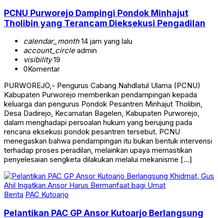
PCNU Purworejo Dampingi Pondok Minhajut
Tholibin yang Terancam Dieksekusi Pengadilan
calendar_month
14 jam yang lalu
account_circle
admin
visibility
19
0
Komentar
PURWOREJO,- Pengurus Cabang Nahdlatul Ulama (PCNU)
Kabupaten Purworejo memberikan pendampingan kepada
keluarga dan pengurus Pondok Pesantren Minhajut Tholibin,
Desa Dadirejo, Kecamatan Bagelen, Kabupaten Purworejo,
dalam menghadapi persoalan hukum yang berujung pada
rencana eksekusi pondok pesantren tersebut. PCNU
menegaskan bahwa pendampingan itu bukan bentuk intervensi
terhadap proses peradilan, melainkan upaya memastikan
penyelesaian sengketa dilakukan melalui mekanisme […]
Berita
PAC Kutoarjo
Pelantikan PAC GP Ansor Kutoarjo Berlangsung