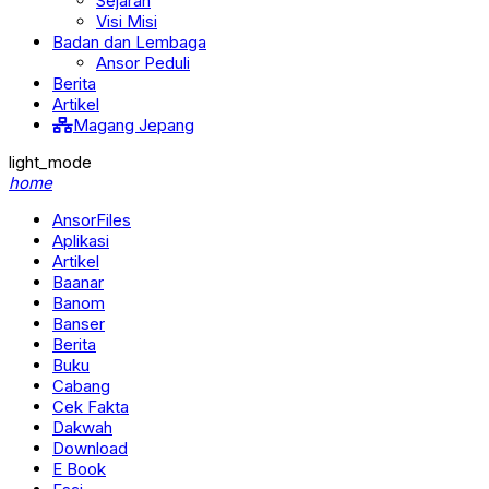
Sejarah
Visi Misi
Badan dan Lembaga
Ansor Peduli
Berita
Artikel
Magang Jepang
light_mode
home
AnsorFiles
Aplikasi
Artikel
Baanar
Banom
Banser
Berita
Buku
Cabang
Cek Fakta
Dakwah
Download
E Book