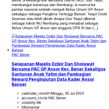
Besar di keluarga kiai Nahdlatul Ulama (NU), Gus Yaqut
membangun kariernya dari Rembang. Ia muncul ke
pentas nasional setelah menjadi Ketua Umum GP Ansor
sekaligus sebagai Panglima Tertinggi Banser. Yaqut Cholil
Qoumas atau lebih akrab disapa Gus Yaqut dikenal
sebagai tokoh NU Rembang yang menjabat sebagai
Ketua Umum GP Ansor dan anggota DPR RI dari […]
PAC Bener
Selapanan Majelis Dzikir Dan Sholawat
Bersama PAC GP Ansor Kec. Bener Sekaligus
Santunan Anak Yatim dan Pambagian
Reward Penginputan Data Kader Ansor
Banser
calendar_month
Minggu, 30 Jul 2023
account_circle
PAC Bener
visibility
98
0
Komentar