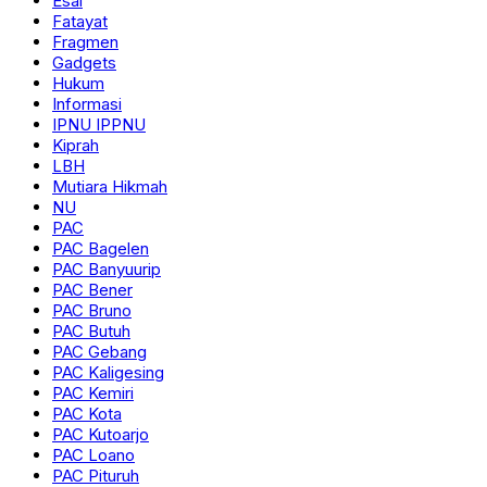
Esai
Fatayat
Fragmen
Gadgets
Hukum
Informasi
IPNU IPPNU
Kiprah
LBH
Mutiara Hikmah
NU
PAC
PAC Bagelen
PAC Banyuurip
PAC Bener
PAC Bruno
PAC Butuh
PAC Gebang
PAC Kaligesing
PAC Kemiri
PAC Kota
PAC Kutoarjo
PAC Loano
PAC Pituruh