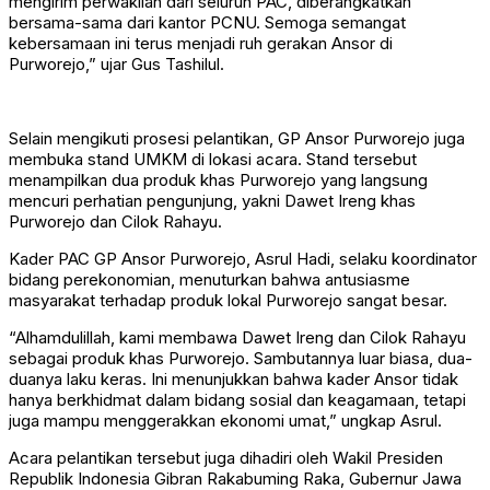
mengirim perwakilan dari seluruh PAC, diberangkatkan
bersama-sama dari kantor PCNU. Semoga semangat
kebersamaan ini terus menjadi ruh gerakan Ansor di
Purworejo,” ujar Gus Tashilul.
Selain mengikuti prosesi pelantikan, GP Ansor Purworejo juga
membuka stand UMKM di lokasi acara. Stand tersebut
menampilkan dua produk khas Purworejo yang langsung
mencuri perhatian pengunjung, yakni Dawet Ireng khas
Purworejo dan Cilok Rahayu.
Kader PAC GP Ansor Purworejo, Asrul Hadi, selaku koordinator
bidang perekonomian, menuturkan bahwa antusiasme
masyarakat terhadap produk lokal Purworejo sangat besar.
“Alhamdulillah, kami membawa Dawet Ireng dan Cilok Rahayu
sebagai produk khas Purworejo. Sambutannya luar biasa, dua-
duanya laku keras. Ini menunjukkan bahwa kader Ansor tidak
hanya berkhidmat dalam bidang sosial dan keagamaan, tetapi
juga mampu menggerakkan ekonomi umat,” ungkap Asrul.
Acara pelantikan tersebut juga dihadiri oleh Wakil Presiden
Republik Indonesia Gibran Rakabuming Raka, Gubernur Jawa