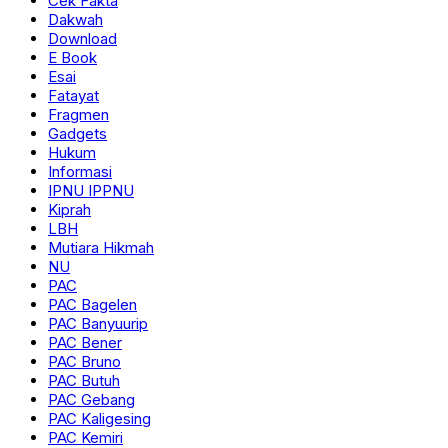
Cek Fakta
Dakwah
Download
E Book
Esai
Fatayat
Fragmen
Gadgets
Hukum
Informasi
IPNU IPPNU
Kiprah
LBH
Mutiara Hikmah
NU
PAC
PAC Bagelen
PAC Banyuurip
PAC Bener
PAC Bruno
PAC Butuh
PAC Gebang
PAC Kaligesing
PAC Kemiri