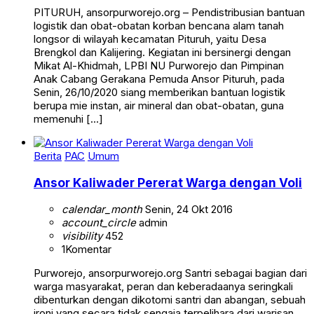
PITURUH, ansorpurworejo.org – Pendistribusian bantuan
logistik dan obat-obatan korban bencana alam tanah
longsor di wilayah kecamatan Pituruh, yaitu Desa
Brengkol dan Kalijering. Kegiatan ini bersinergi dengan
Mikat Al-Khidmah, LPBI NU Purworejo dan Pimpinan
Anak Cabang Gerakana Pemuda Ansor Pituruh, pada
Senin, 26/10/2020 siang memberikan bantuan logistik
berupa mie instan, air mineral dan obat-obatan, guna
memenuhi […]
Berita
PAC
Umum
Ansor Kaliwader Pererat Warga dengan Voli
calendar_month
Senin, 24 Okt 2016
account_circle
admin
visibility
452
1
Komentar
Purworejo, ansorpurworejo.org Santri sebagai bagian dari
warga masyarakat, peran dan keberadaanya seringkali
dibenturkan dengan dikotomi santri dan abangan, sebuah
ironi yang secara tidak sengaja terpelihara dari warisan