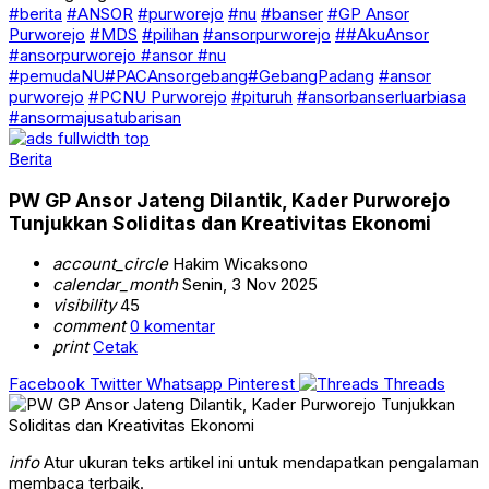
#berita
#ANSOR
#purworejo
#nu
#banser
#GP Ansor
Purworejo
#MDS
#pilihan
#ansorpurworejo
##AkuAnsor
#ansorpurworejo #ansor #nu
#pemudaNU#PACAnsorgebang#GebangPadang
#ansor
purworejo
#PCNU Purworejo
#pituruh
#ansorbanserluarbiasa
#ansormajusatubarisan
Berita
PW GP Ansor Jateng Dilantik, Kader Purworejo
Tunjukkan Soliditas dan Kreativitas Ekonomi
account_circle
Hakim Wicaksono
calendar_month
Senin, 3 Nov 2025
visibility
45
comment
0 komentar
print
Cetak
Facebook
Twitter
Whatsapp
Pinterest
Threads
info
Atur ukuran teks artikel ini untuk mendapatkan pengalaman
membaca terbaik.