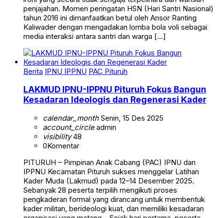
penjajahan. Momen peringatan HSN (Hari Santri Nasional)
tahun 2016 ini dimanfaatkan betul oleh Ansor Ranting
Kaliwader dengan mengadakan lomba bola voli sebagai
media interaksi antara santri dan warga […]
Berita
IPNU IPPNU
PAC Pituruh
LAKMUD IPNU-IPPNU Pituruh Fokus Bangun
Kesadaran Ideologis dan Regenerasi Kader
calendar_month
Senin, 15 Des 2025
account_circle
admin
visibility
48
0
Komentar
PITURUH – Pimpinan Anak Cabang (PAC) IPNU dan
IPPNU Kecamatan Pituruh sukses menggelar Latihan
Kader Muda (Lakmud) pada 12–14 Desember 2025.
Sebanyak 28 peserta terpilih mengikuti proses
pengkaderan formal yang dirancang untuk membentuk
kader militan, berideologi kuat, dan memiliki kesadaran
organisasi yang matang. Sejak hari pertama, peserta