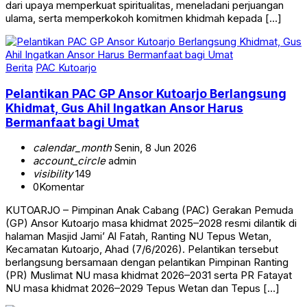
dari upaya memperkuat spiritualitas, meneladani perjuangan
ulama, serta memperkokoh komitmen khidmah kepada […]
Berita
PAC Kutoarjo
Pelantikan PAC GP Ansor Kutoarjo Berlangsung
Khidmat, Gus Ahil Ingatkan Ansor Harus
Bermanfaat bagi Umat
calendar_month
Senin, 8 Jun 2026
account_circle
admin
visibility
149
0
Komentar
KUTOARJO – Pimpinan Anak Cabang (PAC) Gerakan Pemuda
(GP) Ansor Kutoarjo masa khidmat 2025–2028 resmi dilantik di
halaman Masjid Jami’ Al Fatah, Ranting NU Tepus Wetan,
Kecamatan Kutoarjo, Ahad (7/6/2026). Pelantikan tersebut
berlangsung bersamaan dengan pelantikan Pimpinan Ranting
(PR) Muslimat NU masa khidmat 2026–2031 serta PR Fatayat
NU masa khidmat 2026–2029 Tepus Wetan dan Tepus […]