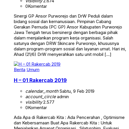
visibility
2.674
0
Komentar
Sinergi GP Ansor Purworejo dan DrW Peduli dalam
bidang sosial dan kemanusiaan. Pimpinan Cabang
Gerakan Pemuda (PC GP) Ansor Kabupaten Purworejo
Jawa Tengah terus bersinergi dengan berbagai pihak
dalam menjalankan program kerja organisasi. Salah
satunya dengan DRW Skincare Purworejo, khususnya
dalam program-program sosial dan layanan umat. Hari ini,
Ahad (21/6) DrW menyerahkan satu unit mobil […]
Berita
Umum
H – 01 Rakercab 2019
calendar_month
Sabtu, 9 Feb 2019
account_circle
admin
visibility
2.577
0
Komentar
Ada Apa di Rakercab Kita : Ada Pencerahan , Optimisme
dan Kebersamaan Buat Apa Rakercab Kita : Untuk
Menjalankan Amanat Organisasi , Silaturohim, Evaluasi ,