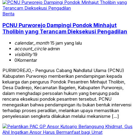
Berita
PCNU Purworejo Dampingi Pondok Minhajut
Tholibin yang Terancam Dieksekusi Pengadilan
calendar_month
15 jam yang lalu
account_circle
admin
visibility
19
0
Komentar
PURWOREJO,- Pengurus Cabang Nahdlatul Ulama (PCNU)
Kabupaten Purworejo memberikan pendampingan kepada
keluarga dan pengurus Pondok Pesantren Minhajut Tholibin,
Desa Dadirejo, Kecamatan Bagelen, Kabupaten Purworejo,
dalam menghadapi persoalan hukum yang berujung pada
rencana eksekusi pondok pesantren tersebut. PCNU
menegaskan bahwa pendampingan itu bukan bentuk intervensi
terhadap proses peradilan, melainkan upaya memastikan
penyelesaian sengketa dilakukan melalui mekanisme […]