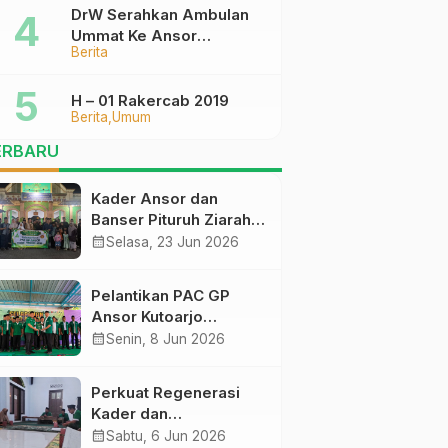
DrW Serahkan Ambulan
Ummat Ke Ansor
Berita
Purworejo
H – 01 Rakercab 2019
Berita
Umum
ERBARU
Kader Ansor dan
Banser Pituruh Ziarah
Muassis NU di
calendar_month
Selasa, 23 Jun 2026
Jombang, Perkuat
Spirit Khidmah dan Ke-
Pelantikan PAC GP
NU-an
Ansor Kutoarjo
Berlangsung Khidmat,
calendar_month
Senin, 8 Jun 2026
Gus Ahil Ingatkan
Ansor Harus
Perkuat Regenerasi
Bermanfaat bagi Umat
Kader dan
Kepemimpinan, Empat
calendar_month
Sabtu, 6 Jun 2026