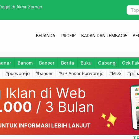
ajjal di Akhir Zaman
Kafilah Ke
1445 Hijriy
expand_more
expand_more
BERANDA
PROFIL
BADAN DAN LEMBAGA
BE
aanar
Banom
Banser
Berita
Buku
Cabang
Cek Fa
#purworejo
#banser
#GP Ansor Purworejo
#MDS
#pili
T