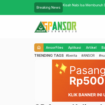
 Tanah Longsor
Kisah Nabi Isa Membunuh D
Breaking News
home
AnsorFiles
Aplikasi
Artikel
B
TRENDING TAGS
#berita
#ANSOR
#nu