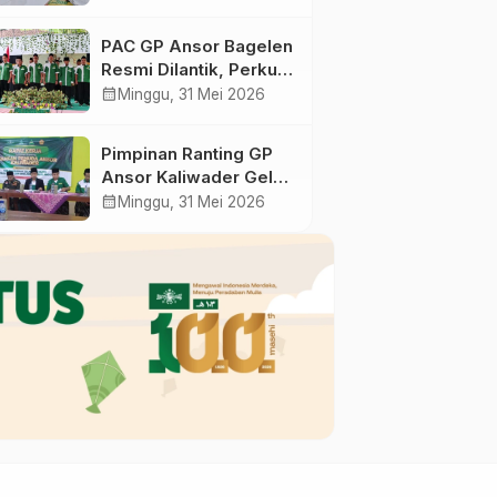
Ranting GP Ansor di
Bagelen Gelar
PAC GP Ansor Bagelen
Reorganisasi
Resmi Dilantik, Perkuat
Kaderisasi dan
calendar_month
Minggu, 31 Mei 2026
Khidmah untuk
Masyarakat
Pimpinan Ranting GP
Ansor Kaliwader Gelar
Raker dan Buka
calendar_month
Minggu, 31 Mei 2026
Selapanan Rijalul
Ansor, Perkuat
Organisasi dan
Spiritualitas Kader