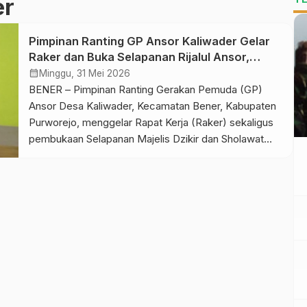
er
Pimpinan Ranting GP Ansor Kaliwader Gelar
Raker dan Buka Selapanan Rijalul Ansor,
Perkuat Organisasi dan Spiritualitas Kader
calendar_month
Minggu, 31 Mei 2026
BENER – Pimpinan Ranting Gerakan Pemuda (GP)
Ansor Desa Kaliwader, Kecamatan Bener, Kabupaten
Purworejo, menggelar Rapat Kerja (Raker) sekaligus
pembukaan Selapanan Majelis Dzikir dan Sholawat
Rijalul Ansor pada Sabtu malam (30/5/2026). Kegiatan
yang berlangsung di Gedung Serbaguna Desa
Kaliwader tersebut dihadiri puluhan kader Ansor,
jajaran pengurus NU, serta tokoh masyarakat
setempat. Rapat kerja menjadi agenda […]