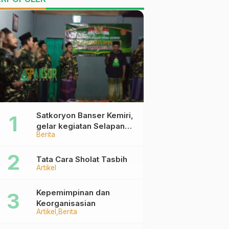
Satkoryon Banser Kemiri,
gelar kegiatan Selapanan
Berita
Rutin Malam Kamis Kliwon
Tata Cara Sholat Tasbih
Artikel
Kepemimpinan dan
Keorganisasian
Artikel
Berita