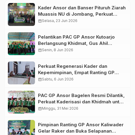
Kader Ansor dan Banser Pituruh Ziarah
Muassis NU di Jombang, Perkuat
Spirit Khidmah dan Ke-NU-an
calendar_month
Selasa, 23 Jun 2026
Pelantikan PAC GP Ansor Kutoarjo
Berlangsung Khidmat, Gus Ahil
Ingatkan Ansor Harus Bermanfaat bagi
calendar_month
Senin, 8 Jun 2026
Umat
Perkuat Regenerasi Kader dan
Kepemimpinan, Empat Ranting GP
Ansor di Bagelen Gelar Reorganisasi
calendar_month
Sabtu, 6 Jun 2026
PAC GP Ansor Bagelen Resmi Dilantik,
Perkuat Kaderisasi dan Khidmah untuk
Masyarakat
calendar_month
Minggu, 31 Mei 2026
Pimpinan Ranting GP Ansor Kaliwader
Gelar Raker dan Buka Selapanan