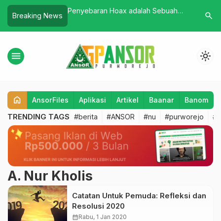
rram Pengurus
Penyebaran Hoax adalah Sebuah
Rijalul A
search
Breaking News
ul Ulama Desa Kerep
Kekejian
Perdana d
tim dan Piatu
Lengkap
menu
light_mode
home
AnsorFiles
Aplikasi
Artikel
Baanar
Banom
TRENDING TAGS
#berita
#ANSOR
#nu
#purworejo
#b
A. Nur Kholis
Catatan Untuk Pemuda: Refleksi dan
Resolusi 2020
calendar_month
Rabu, 1 Jan 2020