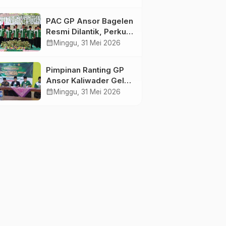
Ranting GP Ansor di
Bagelen Gelar
PAC GP Ansor Bagelen
Reorganisasi
Resmi Dilantik, Perkuat
Kaderisasi dan
calendar_month
Minggu, 31 Mei 2026
Khidmah untuk
Masyarakat
Pimpinan Ranting GP
Ansor Kaliwader Gelar
Raker dan Buka
calendar_month
Minggu, 31 Mei 2026
Selapanan Rijalul
Ansor, Perkuat
Organisasi dan
Spiritualitas Kader