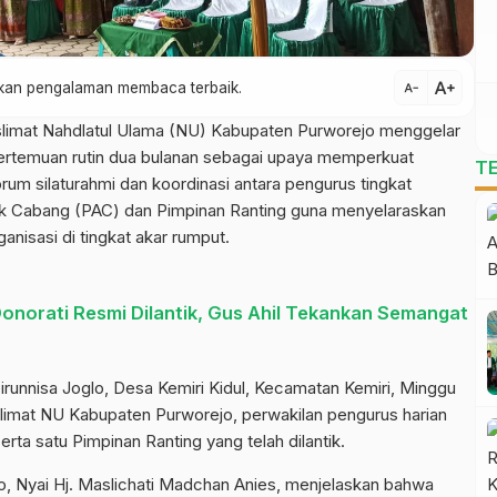
text_increase
atkan pengalaman membaca terbaik.
text_decrease
imat Nahdlatul Ulama (NU) Kabupaten Purworejo menggelar
pertemuan rutin dua bulanan sebagai upaya memperkuat
T
orum silaturahmi dan koordinasi antara pengurus tingkat
k Cabang (PAC) dan Pimpinan Ranting guna menyelaraskan
nisasi di tingkat akar rumput.
onorati Resmi Dilantik, Gus Ahil Tekankan Semangat
irunnisa Joglo, Desa Kemiri Kidul, Kecamatan Kemiri, Minggu
slimat NU Kabupaten Purworejo, perwakilan pengurus harian
rta satu Pimpinan Ranting yang telah dilantik.
, Nyai Hj. Maslichati Madchan Anies, menjelaskan bahwa