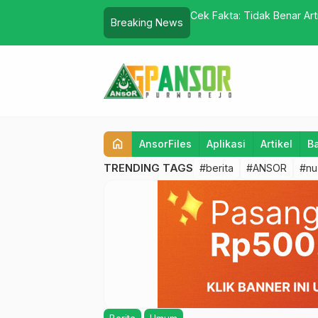
nching Program Tiga Mustika
Cek Fakta: Tidak Benar Art
Breaking News
Membantu Kas Negara
home
AnsorFiles
Aplikasi
Artikel
B
TRENDING TAGS
#berita
#ANSOR
#nu