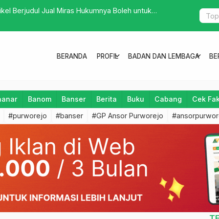
ikel Berjudul Jual Miras Hukumnya Boleh untuk
MWC NU Ke
Ranting
expand_more
expand_more
BERANDA
PROFIL
BADAN DAN LEMBAGA
BE
aanar
Banom
Banser
Berita
Buku
Cabang
Cek Fa
#purworejo
#banser
#GP Ansor Purworejo
#ansorpurwor
T