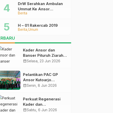
DrW Serahkan Ambulan
Ummat Ke Ansor
Berita
Purworejo
H – 01 Rakercab 2019
Berita
Umum
ERBARU
Kader Ansor dan
Banser Pituruh Ziarah
Muassis NU di
calendar_month
Selasa, 23 Jun 2026
Jombang, Perkuat
Spirit Khidmah dan Ke-
Pelantikan PAC GP
NU-an
Ansor Kutoarjo
Berlangsung Khidmat,
calendar_month
Senin, 8 Jun 2026
Gus Ahil Ingatkan
Ansor Harus
Perkuat Regenerasi
Bermanfaat bagi Umat
Kader dan
Kepemimpinan, Empat
calendar_month
Sabtu, 6 Jun 2026