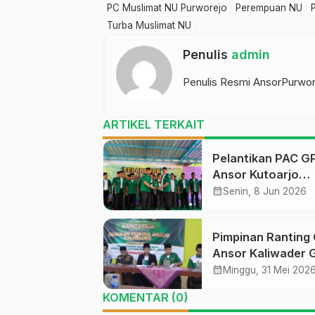
PC Muslimat NU Purworejo
Perempuan NU
Turba Muslimat NU
Penulis
admin
Penulis Resmi AnsorPurwor
ARTIKEL TERKAIT
Pelantikan PAC G
Ansor Kutoarjo
Berlangsung Khid
calendar_month
Senin, 8 Jun 2026
Gus Ahil Ingatkan
Ansor Harus
Pimpinan Ranting
Bermanfaat bagi 
Ansor Kaliwader 
Raker dan Buka
calendar_month
Minggu, 31 Mei 202
Selapanan Rijalul
KOMENTAR (0)
Ansor, Perkuat