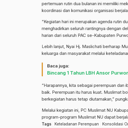
pertemuan rutin dua bulanan ini memiliki m
koordinasi dan komunikasi organisasi berjalan
“Kegiatan hari ini merupakan agenda rutin d
menghadirkan seluruh rantingnya dengan dele
harian dari seluruh PAC se-Kabupaten Purwore
Lebih lanjut, Nyai Hj. Maslichati berharap
keluarga dan masyarakat melalui keteladan
Baca juga:
Bincang 1 Tahun LBH Ansor Purwor
“Harapannya, kita sebagai perempuan dan i
baik. Perempuan itu harus kuat. Muslimat bo
berkegiatan harus tetap diutamakan,” pungk
Melalui kegiatan ini, PC Muslimat NU Kabupa
program-program Muslimat NU dapat berjalan
Tags
Keteladanan Perempuan
Konsolidasi O