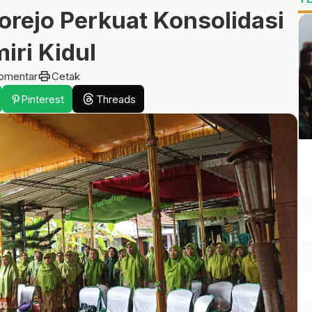
rejo Perkuat Konsolidasi
iri Kidul
print
omentar
Cetak
Pinterest
Threads