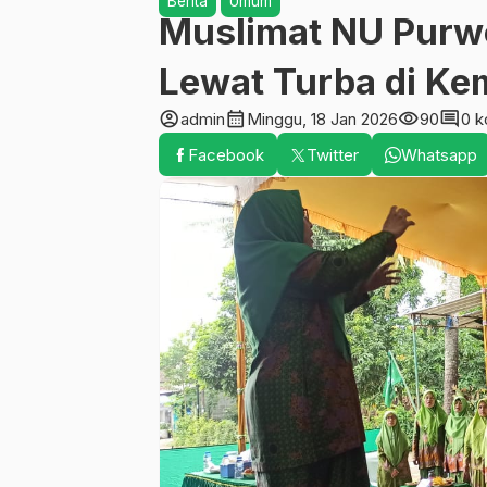
Berita
Umum
Muslimat NU Purwo
Lewat Turba di Kem
account_circle
calendar_month
visibility
comment
admin
Minggu, 18 Jan 2026
90
0 k
Facebook
Twitter
Whatsapp