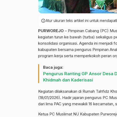
info
Atur ukuran teks artikel ini untuk mendap
PURWOREJO
– Pimpinan Cabang (PC) Musl
kegiatan turun ke bawah (turba) sekaligus 
konsolidasi organisasi. Agenda ini menjadi f
kabupaten bersama pengurus Pimpinan Ana
program kerja serta memperkokoh peran orga
Baca juga:
Pengurus Ranting GP Ansor Desa D
Khidmah dan Kaderisasi
Kegiatan dilaksanakan di Rumah Tahfidz Kho
(18/01/2026). Hadir jajaran pengurus PC Mu
dari lima PAC yang mewakili 16 kecamatan, se
Ketua PC Muslimat NU Kabupaten Purworejo