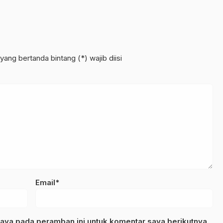
r
yang bertanda bintang (*) wajib diisi
Email*
aya pada peramban ini untuk komentar saya berikutnya.