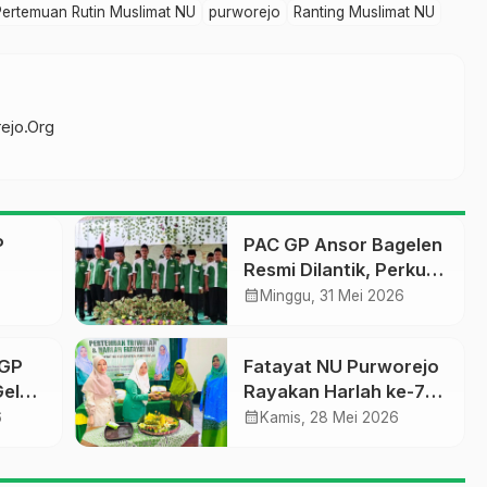
Pertemuan Rutin Muslimat NU
purworejo
Ranting Muslimat NU
ejo.Org
P
PAC GP Ansor Bagelen
Resmi Dilantik, Perkuat
mat,
Kaderisasi dan
calendar_month
Minggu, 31 Mei 2026
Khidmah untuk
Masyarakat
 GP
Fatayat NU Purworejo
Umat
Gelar
Rayakan Harlah ke-76,
Momentum Refleksi
calendar_month
6
Kamis, 28 Mei 2026
dan Penguatan Peran
Perempuan Muda NU