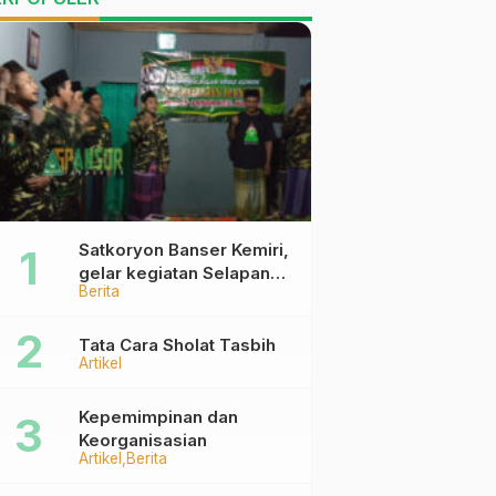
Satkoryon Banser Kemiri,
gelar kegiatan Selapanan
Berita
Rutin Malam Kamis Kliwon
Tata Cara Sholat Tasbih
Artikel
Kepemimpinan dan
Keorganisasian
Artikel
Berita