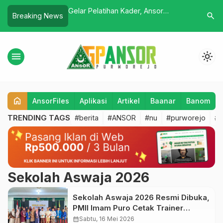
 Purworejo,
Gelar Pelatihan Kader, Ansor
Satkoryo
search
Breaking News
C Ansor Banyuurip
Diingatkan Waspada Islam Radikal
Ziarah: Ap
Khidmah
menu
light_mode
home
AnsorFiles
Aplikasi
Artikel
Baanar
Banom
TRENDING TAGS
#berita
#ANSOR
#nu
#purworejo
#b
Sekolah Aswaja 2026
Sekolah Aswaja 2026 Resmi Dibuka,
PMII Imam Puro Cetak Trainer
Ideologi di Era Digital
calendar_month
Sabtu, 16 Mei 2026