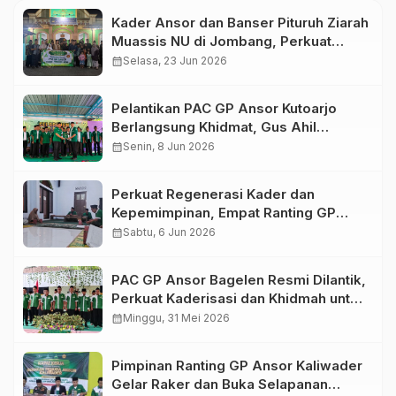
Kader Ansor dan Banser Pituruh Ziarah
Muassis NU di Jombang, Perkuat
Spirit Khidmah dan Ke-NU-an
calendar_month
Selasa, 23 Jun 2026
Pelantikan PAC GP Ansor Kutoarjo
Berlangsung Khidmat, Gus Ahil
Ingatkan Ansor Harus Bermanfaat bagi
calendar_month
Senin, 8 Jun 2026
Umat
Perkuat Regenerasi Kader dan
Kepemimpinan, Empat Ranting GP
Ansor di Bagelen Gelar Reorganisasi
calendar_month
Sabtu, 6 Jun 2026
PAC GP Ansor Bagelen Resmi Dilantik,
Perkuat Kaderisasi dan Khidmah untuk
Masyarakat
calendar_month
Minggu, 31 Mei 2026
Pimpinan Ranting GP Ansor Kaliwader
Gelar Raker dan Buka Selapanan