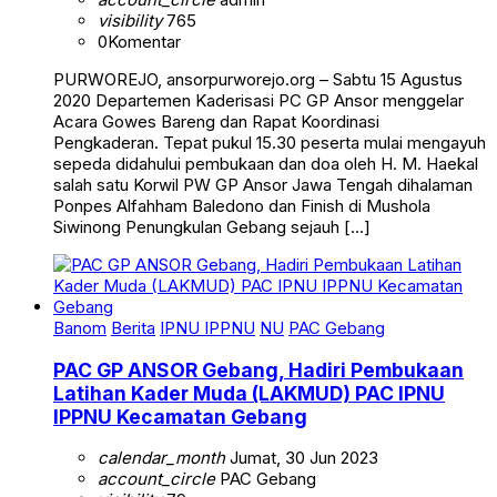
visibility
765
0
Komentar
PURWOREJO, ansorpurworejo.org – Sabtu 15 Agustus
2020 Departemen Kaderisasi PC GP Ansor menggelar
Acara Gowes Bareng dan Rapat Koordinasi
Pengkaderan. Tepat pukul 15.30 peserta mulai mengayuh
sepeda didahului pembukaan dan doa oleh H. M. Haekal
salah satu Korwil PW GP Ansor Jawa Tengah dihalaman
Ponpes Alfahham Baledono dan Finish di Mushola
Siwinong Penungkulan Gebang sejauh […]
Banom
Berita
IPNU IPPNU
NU
PAC Gebang
PAC GP ANSOR Gebang, Hadiri Pembukaan
Latihan Kader Muda (LAKMUD) PAC IPNU
IPPNU Kecamatan Gebang
calendar_month
Jumat, 30 Jun 2023
account_circle
PAC Gebang