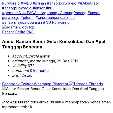
Purworejo
#MDS
#pilihan
#ansorpurworejo
##AkuAnsor
#ansorpurworejo #ansor #nu
#pemudaNU#PACAnsorgebang#GebangPadang
#ansor
purworejo
#pituruh
#ansorbanserluarbiasa
#ansormajusatubarisan
#NU Purworejo
Banser
Berita
PAC
Ansor Banser Bener Gelar Konsolidasi Dan Apel
Tanggap Bencana
account_circle
admin
calendar_month
Minggu, 29 Des 2019
visibility
672
comment
0 komentar
print
Cetak
Facebook
Twitter
Whatsapp
Pinterest
Threads
info
Atur ukuran teks artikel ini untuk mendapatkan pengalaman
membaca terbaik.