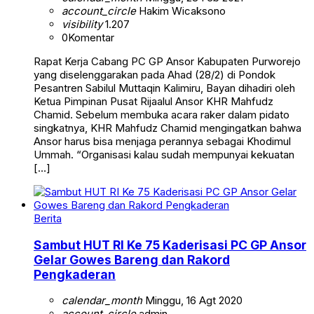
account_circle
Hakim Wicaksono
visibility
1.207
0
Komentar
Rapat Kerja Cabang PC GP Ansor Kabupaten Purworejo
yang diselenggarakan pada Ahad (28/2) di Pondok
Pesantren Sabilul Muttaqin Kalimiru, Bayan dihadiri oleh
Ketua Pimpinan Pusat Rijaalul Ansor KHR Mahfudz
Chamid. Sebelum membuka acara raker dalam pidato
singkatnya, KHR Mahfudz Chamid mengingatkan bahwa
Ansor harus bisa menjaga perannya sebagai Khodimul
Ummah. “Organisasi kalau sudah mempunyai kekuatan
[…]
Berita
Sambut HUT RI Ke 75 Kaderisasi PC GP Ansor
Gelar Gowes Bareng dan Rakord
Pengkaderan
calendar_month
Minggu, 16 Agt 2020
account_circle
admin