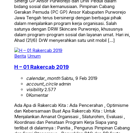
Sinergi GP Ansor Purworejo dan DrW Peduli dalam
bidang sosial dan kemanusiaan. Pimpinan Cabang
Gerakan Pemuda (PC GP) Ansor Kabupaten Purworejo
Jawa Tengah terus bersinergi dengan berbagai pihak
dalam menjalankan program kerja organisasi. Salah
satunya dengan DRW Skincare Purworejo, khususnya
dalam program-program sosial dan layanan umat. Hari ini,
Ahad (21/6) DrW menyerahkan satu unit mobil […]
Berita
Umum
H – 01 Rakercab 2019
calendar_month
Sabtu, 9 Feb 2019
account_circle
admin
visibility
2.577
0
Komentar
Ada Apa di Rakercab Kita : Ada Pencerahan , Optimisme
dan Kebersamaan Buat Apa Rakercab Kita : Untuk
Menjalankan Amanat Organisasi , Silaturohim, Evaluasi ,
Koordinasi dan Penataan Program Kerja Siapa yang
terlibat di dalamnya : Panitia , Pengurus Pimpinan Cabang