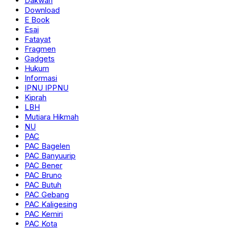
Dakwah
Download
E Book
Esai
Fatayat
Fragmen
Gadgets
Hukum
Informasi
IPNU IPPNU
Kiprah
LBH
Mutiara Hikmah
NU
PAC
PAC Bagelen
PAC Banyuurip
PAC Bener
PAC Bruno
PAC Butuh
PAC Gebang
PAC Kaligesing
PAC Kemiri
PAC Kota