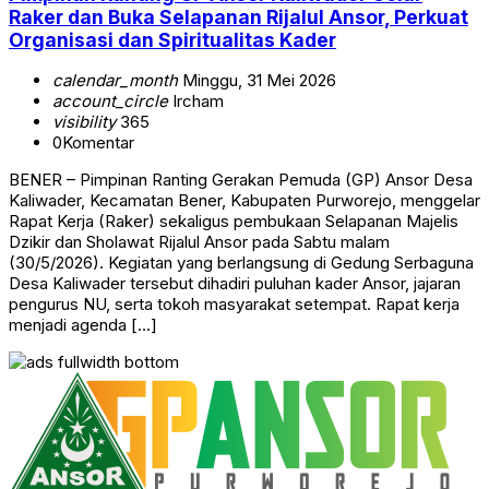
Raker dan Buka Selapanan Rijalul Ansor, Perkuat
Organisasi dan Spiritualitas Kader
calendar_month
Minggu, 31 Mei 2026
account_circle
Ircham
visibility
365
0
Komentar
BENER – Pimpinan Ranting Gerakan Pemuda (GP) Ansor Desa
Kaliwader, Kecamatan Bener, Kabupaten Purworejo, menggelar
Rapat Kerja (Raker) sekaligus pembukaan Selapanan Majelis
Dzikir dan Sholawat Rijalul Ansor pada Sabtu malam
(30/5/2026). Kegiatan yang berlangsung di Gedung Serbaguna
Desa Kaliwader tersebut dihadiri puluhan kader Ansor, jajaran
pengurus NU, serta tokoh masyarakat setempat. Rapat kerja
menjadi agenda […]