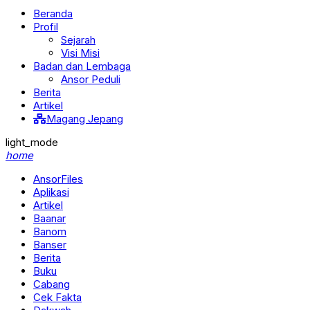
Beranda
Profil
Sejarah
Visi Misi
Badan dan Lembaga
Ansor Peduli
Berita
Artikel
Magang Jepang
light_mode
home
AnsorFiles
Aplikasi
Artikel
Baanar
Banom
Banser
Berita
Buku
Cabang
Cek Fakta