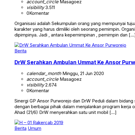
account_circle
Masagoez
visibility
3.511
0
Komentar
Organisasi adalah Sekumpulan orang yang mempunyai tujuan
karakter yang harus dimiliki oleh seorang pemimpin. Org
dipimpinya. Jadi , antara kepemimpinan , pemimpin dan […
Berita
DrW Serahkan Ambulan Ummat Ke Ansor Purw
calendar_month
Minggu, 21 Jun 2020
account_circle
Masagoez
visibility
2.674
0
Komentar
Sinergi GP Ansor Purworejo dan DrW Peduli dalam bidang
dengan berbagai pihak dalam menjalankan program kerja o
Ahad (21/6) DrW menyerahkan satu unit mobil […]
Berita
Umum