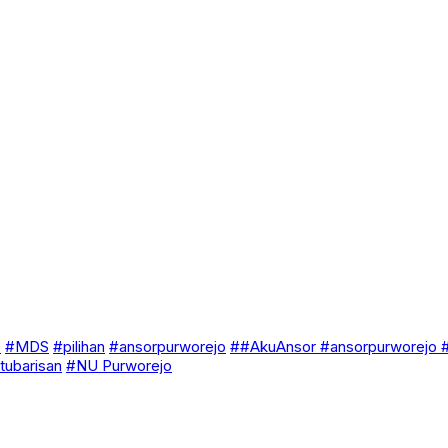
o
#MDS
#pilihan
#ansorpurworejo
##AkuAnsor #ansorpurworejo
tubarisan
#NU Purworejo