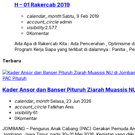
H – 01 Rakercab 2019
calendar_month
Sabtu, 9 Feb 2019
account_circle
admin
visibility
2.577
0
Komentar
Ada Apa di Rakercab Kita : Ada Pencerahan , Optimisme da
Program Kerja Siapa yang terlibat di dalamnya : Panitia
Terbaru
PAC Pituruh
Kader Ansor dan Banser Pituruh Ziarah Muassis N
calendar_month
Selasa, 23 Jun 2026
account_circle
Fatkhan Anis
visibility
61
0
Komentar
JOMBANG – Pengurus Anak Cabang (PAC) Gerakan Pemuda Ansor 
Jombang, Jawa Timur, pada 30–31 Mei 2026. Kegiatan yang diikut