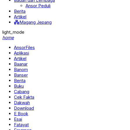
Badan dan Lembaga
Ansor Peduli
Berita
Artikel
Magang Jepang
light_mode
home
AnsorFiles
Aplikasi
Artikel
Baanar
Banom
Banser
Berita
Buku
Cabang
Cek Fakta
Dakwah
Download
E Book
Esai
Fatayat