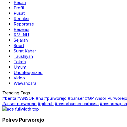
Pesan
Profil
Pusat
Redaksi
Reportase
Resensi
RMI NU
Sejarah
Sport
Surat Kabar
Taushiyah
Tokoh
Umum
Uncategorized
Video
Wawancara
Trending Tags
#berita
#ANSOR
#nu
#purworejo
#banser
#GP Ansor Purworej
#ansor purworejo
#pituruh
#ansorbanserluarbiasa
#ansormajusa
Polres Purworejo