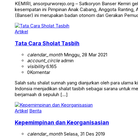
KEMIRI, ansorpurworejo.org – Satkoryon Banser Kemiri gel
kesempatan ini Pimpinan Anak Cabang, Anggota Ranting, 
(Banser) ini merupakan badan otonom dari Gerakan Pemu
Artikel
Tata Cara Sholat Tasbih
calendar_month
Minggu, 28 Mar 2021
account_circle
admin
visibility
6.165
0
Komentar
Salah satu shalat sunnah yang dianjurkan oleh para ulama 
Indonsia menjadikan shalat tasbih sebagai sarana untuk m
berjamaah di sepuluh […]
Artikel
Berita
Kepemimpinan dan Keorganisasian
calendar_month
Selasa, 31 Des 2019