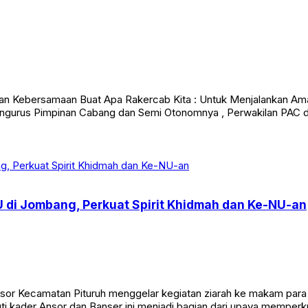
n Kebersamaan Buat Apa Rakercab Kita : Untuk Menjalankan Amanat
 , Pengurus Pimpinan Cabang dan Semi Otonomnya , Perwakilan PAC
U di Jombang, Perkuat Spirit Khidmah dan Ke-NU-an
Kecamatan Pituruh menggelar kegiatan ziarah ke makam para mu
i kader Ansor dan Banser ini menjadi bagian dari upaya memperkua