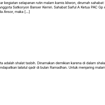
ar kegiatan selapanan rutin malam kamis kliwon, dirumah sahabat 
Anggota Satkoryon Banser Kemiri. Sahabat Saiful A Ketua PAC G
da Ansor, maka […]
kita adalah shalat tasbih. Dinamakan demikian karena di dalam sha
endapatkan lailatul qadr di bulan Ramadhan. Untuk menjaring mala