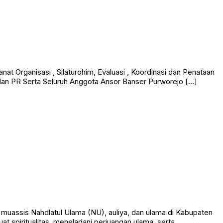
 Organisasi , Silaturohim, Evaluasi , Koordinasi dan Penataan
 dan PR Serta Seluruh Anggota Ansor Banser Purworejo […]
assis Nahdlatul Ulama (NU), auliya, dan ulama di Kabupaten
t spiritualitas, meneladani perjuangan ulama, serta