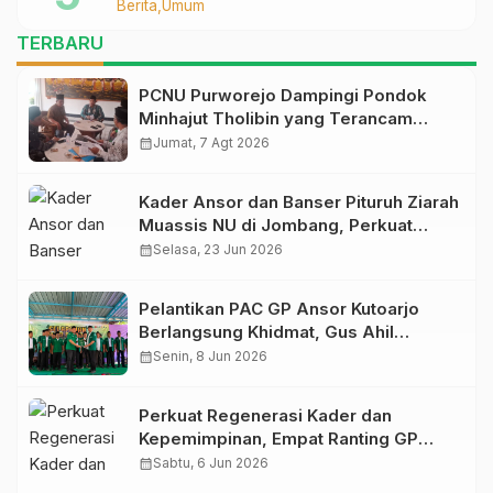
Berita
Umum
TERBARU
PCNU Purworejo Dampingi Pondok
Minhajut Tholibin yang Terancam
Dieksekusi Pengadilan
calendar_month
Jumat, 7 Agt 2026
Kader Ansor dan Banser Pituruh Ziarah
Muassis NU di Jombang, Perkuat
Spirit Khidmah dan Ke-NU-an
calendar_month
Selasa, 23 Jun 2026
Pelantikan PAC GP Ansor Kutoarjo
Berlangsung Khidmat, Gus Ahil
Ingatkan Ansor Harus Bermanfaat bagi
calendar_month
Senin, 8 Jun 2026
Umat
Perkuat Regenerasi Kader dan
Kepemimpinan, Empat Ranting GP
Ansor di Bagelen Gelar Reorganisasi
calendar_month
Sabtu, 6 Jun 2026