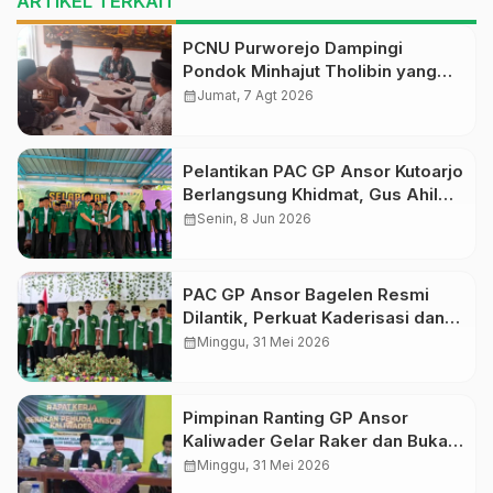
ARTIKEL TERKAIT
PCNU Purworejo Dampingi
Pondok Minhajut Tholibin yang
Terancam Dieksekusi Pengadilan
calendar_month
Jumat, 7 Agt 2026
Pelantikan PAC GP Ansor Kutoarjo
Berlangsung Khidmat, Gus Ahil
Ingatkan Ansor Harus Bermanfaat
calendar_month
Senin, 8 Jun 2026
bagi Umat
PAC GP Ansor Bagelen Resmi
Dilantik, Perkuat Kaderisasi dan
Khidmah untuk Masyarakat
calendar_month
Minggu, 31 Mei 2026
Pimpinan Ranting GP Ansor
Kaliwader Gelar Raker dan Buka
Selapanan Rijalul Ansor, Perkuat
calendar_month
Minggu, 31 Mei 2026
Organisasi dan Spiritualitas Kader