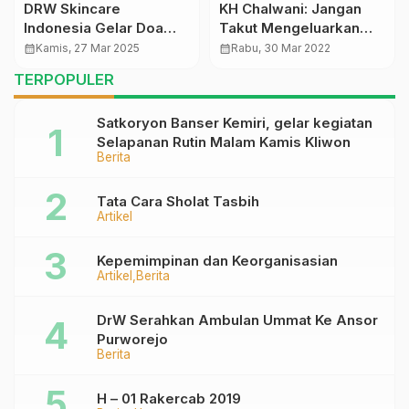
DRW Skincare
KH Chalwani: Jangan
Indonesia Gelar Doa
Takut Mengeluarkan
dan Buka Puasa
Uang Untuk NU,
calendar_month
Kamis, 27 Mar 2025
calendar_month
Rabu, 30 Mar 2022
Bersama di Pendopo
Barokahnya Langsung
TERPOPULER
Kabupaten Purworejo
Terasa
Satkoryon Banser Kemiri, gelar kegiatan
Selapanan Rutin Malam Kamis Kliwon
Berita
Tata Cara Sholat Tasbih
Artikel
Kepemimpinan dan Keorganisasian
Artikel
Berita
DrW Serahkan Ambulan Ummat Ke Ansor
Purworejo
Berita
H – 01 Rakercab 2019