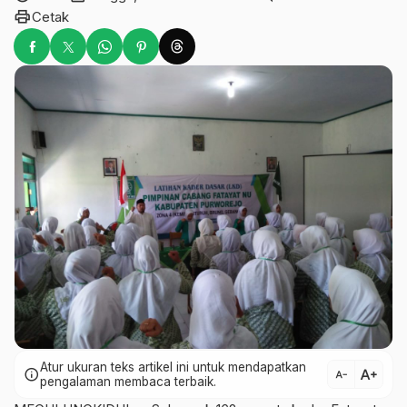
print
Cetak
Atur ukuran teks artikel ini untuk mendapatkan
text_increase
info
text_decrease
pengalaman membaca terbaik.