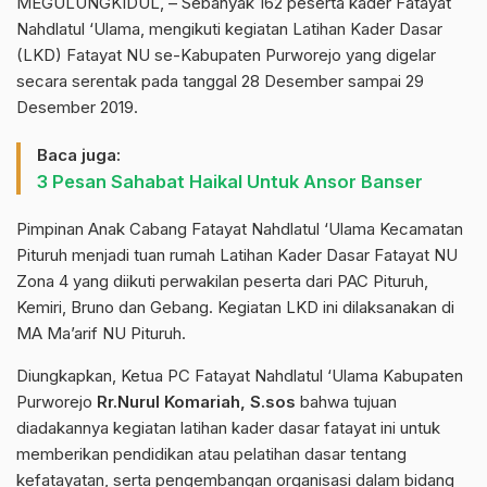
MEGULUNGKIDUL, – Sebanyak 162 peserta kader Fatayat
Nahdlatul ‘Ulama, mengikuti kegiatan Latihan Kader Dasar
(LKD) Fatayat NU se-Kabupaten Purworejo yang digelar
secara serentak pada tanggal 28 Desember sampai 29
Desember 2019.
Baca juga:
3 Pesan Sahabat Haikal Untuk Ansor Banser
Pimpinan Anak Cabang Fatayat Nahdlatul ‘Ulama Kecamatan
Pituruh menjadi tuan rumah Latihan Kader Dasar Fatayat NU
Zona 4 yang diikuti perwakilan peserta dari PAC Pituruh,
Kemiri, Bruno dan Gebang. Kegiatan LKD ini dilaksanakan di
MA Ma’arif NU Pituruh.
Diungkapkan, Ketua PC Fatayat Nahdlatul ‘Ulama Kabupaten
Purworejo
Rr.Nurul Komariah, S.sos
bahwa tujuan
diadakannya kegiatan latihan kader dasar fatayat ini untuk
memberikan pendidikan atau pelatihan dasar tentang
kefatayatan, serta pengembangan organisasi dalam bidang