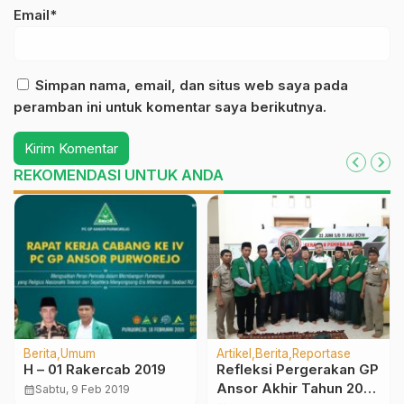
Email*
Simpan nama, email, dan situs web saya pada
peramban ini untuk komentar saya berikutnya.
REKOMENDASI UNTUK ANDA
Berita
Umum
Artikel
Berita
Reportase
H – 01 Rakercab 2019
Refleksi Pergerakan GP
Ansor Akhir Tahun 2019
calendar_month
Sabtu, 9 Feb 2019