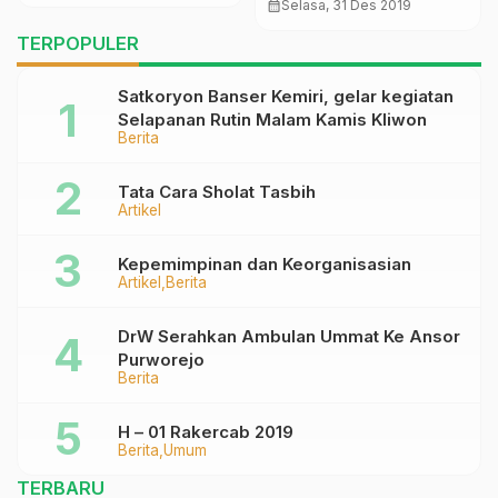
(Bagian 2)
calendar_month
Selasa, 31 Des 2019
TERPOPULER
Satkoryon Banser Kemiri, gelar kegiatan
Selapanan Rutin Malam Kamis Kliwon
Berita
Tata Cara Sholat Tasbih
Artikel
Kepemimpinan dan Keorganisasian
Artikel
Berita
DrW Serahkan Ambulan Ummat Ke Ansor
Purworejo
Berita
H – 01 Rakercab 2019
Berita
Umum
TERBARU