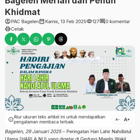
Bagelen Meriah dan Penuh
Khidmat
account_circle
calendar_month
visibility
comment
PAC Bagelen
Kamis, 13 Feb 2025
127
0 komentar
print
Cetak
Atur ukuran teks artikel ini untuk mendapatkan
text_increase
info
text_decrease
pengalaman membaca terbaik.
Bagelen, 29 Januari 2025
– Peringatan Hari Lahir Nahdlatul
Ulama (HARLA NU) yang digelar di Gedung Majelis Wakil