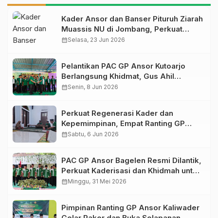
Kader Ansor dan Banser Pituruh Ziarah
Muassis NU di Jombang, Perkuat
Spirit Khidmah dan Ke-NU-an
calendar_month
Selasa, 23 Jun 2026
Pelantikan PAC GP Ansor Kutoarjo
Berlangsung Khidmat, Gus Ahil
Ingatkan Ansor Harus Bermanfaat bagi
calendar_month
Senin, 8 Jun 2026
Umat
Perkuat Regenerasi Kader dan
Kepemimpinan, Empat Ranting GP
Ansor di Bagelen Gelar Reorganisasi
calendar_month
Sabtu, 6 Jun 2026
PAC GP Ansor Bagelen Resmi Dilantik,
Perkuat Kaderisasi dan Khidmah untuk
Masyarakat
calendar_month
Minggu, 31 Mei 2026
Pimpinan Ranting GP Ansor Kaliwader
Gelar Raker dan Buka Selapanan