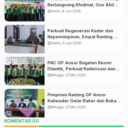
Berlangsung Khidmat, Gus Ahil
Ingatkan Ansor Harus Bermanfaat
calendar_month
Senin, 8 Jun 2026
bagi Umat
Perkuat Regenerasi Kader dan
Kepemimpinan, Empat Ranting GP
Ansor di Bagelen Gelar
calendar_month
Sabtu, 6 Jun 2026
Reorganisasi
PAC GP Ansor Bagelen Resmi
Dilantik, Perkuat Kaderisasi dan
Khidmah untuk Masyarakat
calendar_month
Minggu, 31 Mei 2026
Pimpinan Ranting GP Ansor
Kaliwader Gelar Raker dan Buka
Selapanan Rijalul Ansor, Perkuat
calendar_month
Minggu, 31 Mei 2026
Organisasi dan Spiritualitas Kader
KOMENTAR (0)