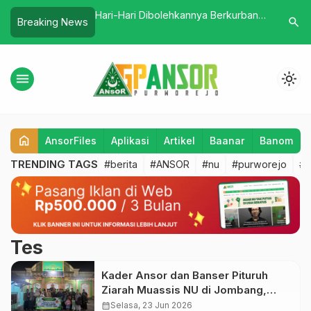
an Sholawat Rijalul
Hari-Hari Dibolehkannya Berkurban
Pentingn
search
Breaking News
 Gelar Dirosah Ula
pada Hari Raya Idul Adlha
Jenjang 
menu
light_mode
home
AnsorFiles
Aplikasi
Artikel
Baanar
Banom
TRENDING TAGS
#berita
#ANSOR
#nu
#purworejo
#b
Tes
Kader Ansor dan Banser Pituruh
Ziarah Muassis NU di Jombang,
Perkuat Spirit Khidmah dan Ke-NU-
calendar_month
Selasa, 23 Jun 2026