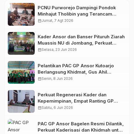
PCNU Purworejo Dampingi Pondok
Minhajut Tholibin yang Terancam
Dieksekusi Pengadilan
calendar_month
Jumat, 7 Agt 2026
Kader Ansor dan Banser Pituruh Ziarah
Muassis NU di Jombang, Perkuat
Spirit Khidmah dan Ke-NU-an
calendar_month
Selasa, 23 Jun 2026
Pelantikan PAC GP Ansor Kutoarjo
Berlangsung Khidmat, Gus Ahil
Ingatkan Ansor Harus Bermanfaat bagi
calendar_month
Senin, 8 Jun 2026
Umat
Perkuat Regenerasi Kader dan
Kepemimpinan, Empat Ranting GP
Ansor di Bagelen Gelar Reorganisasi
calendar_month
Sabtu, 6 Jun 2026
PAC GP Ansor Bagelen Resmi Dilantik,
Perkuat Kaderisasi dan Khidmah untuk