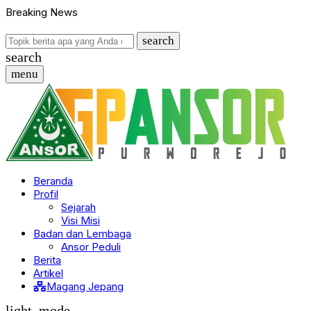
Breaking News
search
search
menu
Beranda
Profil
Sejarah
Visi Misi
Badan dan Lembaga
Ansor Peduli
Berita
Artikel
Magang Jepang
light_mode