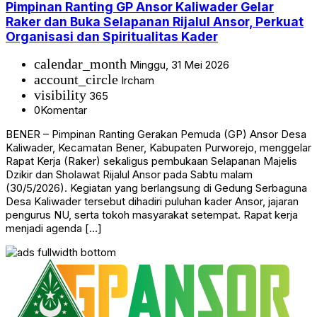
Pimpinan Ranting GP Ansor Kaliwader Gelar
Raker dan Buka Selapanan Rijalul Ansor, Perkuat
Organisasi dan Spiritualitas Kader
calendar_month
Minggu, 31 Mei 2026
account_circle
Ircham
visibility
365
0
Komentar
BENER – Pimpinan Ranting Gerakan Pemuda (GP) Ansor Desa
Kaliwader, Kecamatan Bener, Kabupaten Purworejo, menggelar
Rapat Kerja (Raker) sekaligus pembukaan Selapanan Majelis
Dzikir dan Sholawat Rijalul Ansor pada Sabtu malam
(30/5/2026). Kegiatan yang berlangsung di Gedung Serbaguna
Desa Kaliwader tersebut dihadiri puluhan kader Ansor, jajaran
pengurus NU, serta tokoh masyarakat setempat. Rapat kerja
menjadi agenda […]