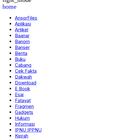
home
AnsorFiles
Aplikasi
Artikel
Baanar
Banom
Banser
Berita
Buku
Cabang
Cek Fakta
Dakwah
Download
E Book
Esai
Fatayat
Fragmen
Gadgets
Hukum
Informasi
IPNU IPPNU
Kiprah