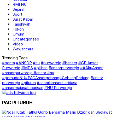
RMI NU
Sejarah
Sport
Surat Kabar
Taushiyah
Tokoh
Umum
Uncategorized
Video
Wawancara
Trending Tags
#berita
#ANSOR
#nu
#purworejo
#banser
#GP Ansor
Purworejo
#MDS
#pilihan
#ansorpurworejo
##AkuAnsor
#ansorpurworejo #ansor #nu
#pemudaNU#PACAnsorgebang#GebangPadang
#ansor
purworejo
#pituruh
#ansorbanserluarbiasa
#ansormajusatubarisan
#NU Purworejo
PAC PITURUH