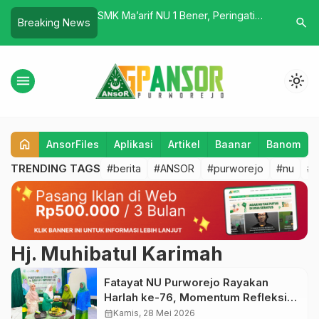
tak Alumni
SMK Ma’arif NU 1 Bener, Peringati
NU Dan Semua
search
Breaking News
Harlah Satu Abad NU Dengan
Bersinergi
Upacara Bendera
menu
light_mode
home
AnsorFiles
Aplikasi
Artikel
Baanar
Banom
TRENDING TAGS
#berita
#ANSOR
#purworejo
#nu
#b
Hj. Muhibatul Karimah
Fatayat NU Purworejo Rayakan
Harlah ke-76, Momentum Refleksi
dan Penguatan Peran Perempuan
calendar_month
Kamis, 28 Mei 2026