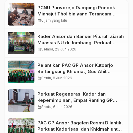
PCNU Purworejo Dampingi Pondok
Minhajut Tholibin yang Terancam
Dieksekusi Pengadilan
calendar_month
6 jam yang lalu
Kader Ansor dan Banser Pituruh Ziarah
Muassis NU di Jombang, Perkuat
Spirit Khidmah dan Ke-NU-an
calendar_month
Selasa, 23 Jun 2026
Pelantikan PAC GP Ansor Kutoarjo
Berlangsung Khidmat, Gus Ahil
Ingatkan Ansor Harus Bermanfaat bagi
calendar_month
Senin, 8 Jun 2026
Umat
Perkuat Regenerasi Kader dan
Kepemimpinan, Empat Ranting GP
Ansor di Bagelen Gelar Reorganisasi
calendar_month
Sabtu, 6 Jun 2026
PAC GP Ansor Bagelen Resmi Dilantik,
Perkuat Kaderisasi dan Khidmah untuk