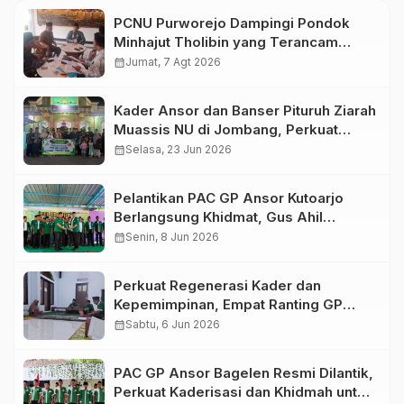
PCNU Purworejo Dampingi Pondok
Minhajut Tholibin yang Terancam
Dieksekusi Pengadilan
calendar_month
Jumat, 7 Agt 2026
Kader Ansor dan Banser Pituruh Ziarah
Muassis NU di Jombang, Perkuat
Spirit Khidmah dan Ke-NU-an
calendar_month
Selasa, 23 Jun 2026
Pelantikan PAC GP Ansor Kutoarjo
Berlangsung Khidmat, Gus Ahil
Ingatkan Ansor Harus Bermanfaat bagi
calendar_month
Senin, 8 Jun 2026
Umat
Perkuat Regenerasi Kader dan
Kepemimpinan, Empat Ranting GP
Ansor di Bagelen Gelar Reorganisasi
calendar_month
Sabtu, 6 Jun 2026
PAC GP Ansor Bagelen Resmi Dilantik,
Perkuat Kaderisasi dan Khidmah untuk