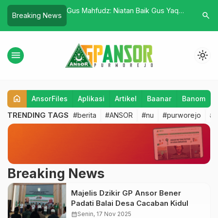
la MTs Ma’arif NU 01
Gus Mahfudz: Niatan Baik Gus Yaqut
Ansor Ba
search
Breaking News
Era Baru Kemajuan
Untuk Mengayomi Semua Umat
Konsolid
Beragama
Bencana
menu
light_mode
home
AnsorFiles
Aplikasi
Artikel
Baanar
Banom
TRENDING TAGS
#berita
#ANSOR
#nu
#purworejo
#b
Breaking News
Majelis Dzikir GP Ansor Bener
Padati Balai Desa Cacaban Kidul
calendar_month
Senin, 17 Nov 2025