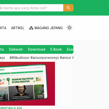
b GP Ansor Kecamatan Bagelen
search
light_mode
RITA
ARTIKEL
MAGANG JEPANG
kta
Dakwah
Download
E Book
Esai
Fatayat
Fragm
ejo
##AkuAnsor #ansorpurworejo #ansor #nu #pemudaNU#PA
ERPOPULER