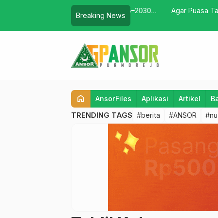
rworejo Masa Khidmat 2025–2030
Agar Puasa Tak Hanya Men
Breaking News
…
dkan Kemandirian Berjamaah”
home
AnsorFiles
Aplikasi
Artikel
B
TRENDING TAGS
#berita
#ANSOR
#nu