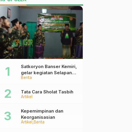
Satkoryon Banser Kemiri,
gelar kegiatan Selapanan
Berita
Rutin Malam Kamis Kliwon
Tata Cara Sholat Tasbih
Artikel
Kepemimpinan dan
Keorganisasian
Artikel
Berita