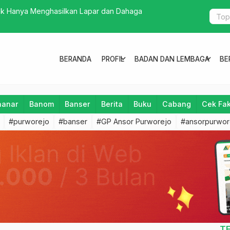
ghasilkan Lapar dan Dahaga
Konferanca
expand_more
expand_more
BERANDA
PROFIL
BADAN DAN LEMBAGA
BE
aanar
Banom
Banser
Berita
Buku
Cabang
Cek Fa
#purworejo
#banser
#GP Ansor Purworejo
#ansorpurwor
T