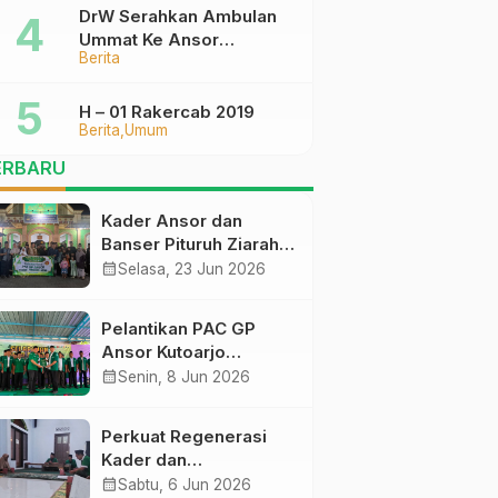
DrW Serahkan Ambulan
Ummat Ke Ansor
Berita
Purworejo
H – 01 Rakercab 2019
Berita
Umum
ERBARU
Kader Ansor dan
Banser Pituruh Ziarah
Muassis NU di
calendar_month
Selasa, 23 Jun 2026
Jombang, Perkuat
Spirit Khidmah dan Ke-
Pelantikan PAC GP
NU-an
Ansor Kutoarjo
Berlangsung Khidmat,
calendar_month
Senin, 8 Jun 2026
Gus Ahil Ingatkan
Ansor Harus
Perkuat Regenerasi
Bermanfaat bagi Umat
Kader dan
Kepemimpinan, Empat
calendar_month
Sabtu, 6 Jun 2026