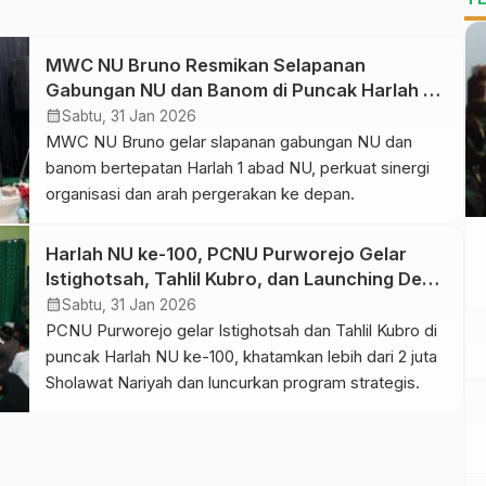
MWC NU Bruno Resmikan Selapanan
Gabungan NU dan Banom di Puncak Harlah 1
Abad NU
calendar_month
Sabtu, 31 Jan 2026
MWC NU Bruno gelar slapanan gabungan NU dan
banom bertepatan Harlah 1 abad NU, perkuat sinergi
organisasi dan arah pergerakan ke depan.
Harlah NU ke-100, PCNU Purworejo Gelar
Istighotsah, Tahlil Kubro, dan Launching Desa
NU
calendar_month
Sabtu, 31 Jan 2026
PCNU Purworejo gelar Istighotsah dan Tahlil Kubro di
puncak Harlah NU ke-100, khatamkan lebih dari 2 juta
Sholawat Nariyah dan luncurkan program strategis.