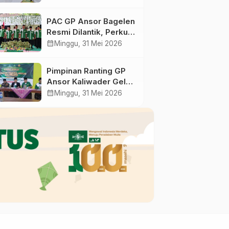
Ranting GP Ansor di
Bagelen Gelar
PAC GP Ansor Bagelen
Reorganisasi
Resmi Dilantik, Perkuat
Kaderisasi dan
calendar_month
Minggu, 31 Mei 2026
Khidmah untuk
Masyarakat
Pimpinan Ranting GP
Ansor Kaliwader Gelar
Raker dan Buka
calendar_month
Minggu, 31 Mei 2026
Selapanan Rijalul
Ansor, Perkuat
Organisasi dan
Spiritualitas Kader