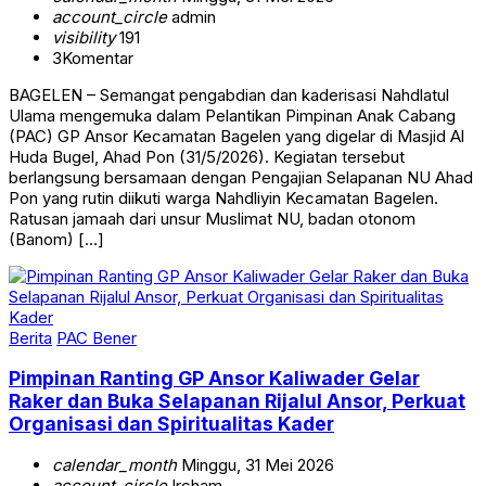
account_circle
admin
visibility
191
3
Komentar
BAGELEN – Semangat pengabdian dan kaderisasi Nahdlatul
Ulama mengemuka dalam Pelantikan Pimpinan Anak Cabang
(PAC) GP Ansor Kecamatan Bagelen yang digelar di Masjid Al
Huda Bugel, Ahad Pon (31/5/2026). Kegiatan tersebut
berlangsung bersamaan dengan Pengajian Selapanan NU Ahad
Pon yang rutin diikuti warga Nahdliyin Kecamatan Bagelen.
Ratusan jamaah dari unsur Muslimat NU, badan otonom
(Banom) […]
Berita
PAC Bener
Pimpinan Ranting GP Ansor Kaliwader Gelar
Raker dan Buka Selapanan Rijalul Ansor, Perkuat
Organisasi dan Spiritualitas Kader
calendar_month
Minggu, 31 Mei 2026
account_circle
Ircham