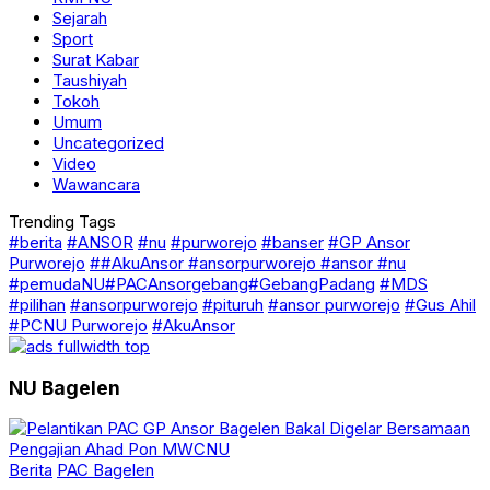
Sejarah
Sport
Surat Kabar
Taushiyah
Tokoh
Umum
Uncategorized
Video
Wawancara
Trending Tags
#berita
#ANSOR
#nu
#purworejo
#banser
#GP Ansor
Purworejo
##AkuAnsor #ansorpurworejo #ansor #nu
#pemudaNU#PACAnsorgebang#GebangPadang
#MDS
#pilihan
#ansorpurworejo
#pituruh
#ansor purworejo
#Gus Ahil
#PCNU Purworejo
#AkuAnsor
NU Bagelen
Berita
PAC Bagelen