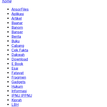
home
AnsorFiles
Aplikasi
Artikel
Baanar
Banom
Banser
Berita
Buku
Cabang
Cek Fakta
Dakwah
Download
E Book
Esai
Fatayat
Fragmen
Gadgets
Hukum
Informasi
IPNU IPPNU
Kiprah
LBH