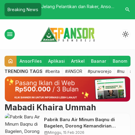
urworejo adakan
Jelang Pelantikan dan Raker, Ansor
Ansor Pitu
search
Breaking News
ad Ke-3
Purworejo Lakukan Sosialisasi dan
Percepat
Serap Aspirasi Kader
Purworej
menu
light_mode
home
AnsorFiles
Aplikasi
Artikel
Baanar
Banom
TRENDING TAGS
#berita
#ANSOR
#purworejo
#nu
#b
Mabadi Khaira Ummah
Pabrik Baru Air Minum Baqnu di
Bagelen, Dorong Kemandirian
Ekonomi Berbasis Pesantren
calendar_month
Minggu, 15 Feb 2026