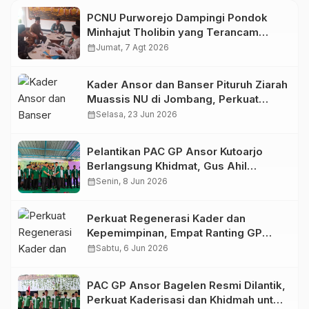
PCNU Purworejo Dampingi Pondok
Minhajut Tholibin yang Terancam
Dieksekusi Pengadilan
calendar_month
Jumat, 7 Agt 2026
Kader Ansor dan Banser Pituruh Ziarah
Muassis NU di Jombang, Perkuat
Spirit Khidmah dan Ke-NU-an
calendar_month
Selasa, 23 Jun 2026
Pelantikan PAC GP Ansor Kutoarjo
Berlangsung Khidmat, Gus Ahil
Ingatkan Ansor Harus Bermanfaat bagi
calendar_month
Senin, 8 Jun 2026
Umat
Perkuat Regenerasi Kader dan
Kepemimpinan, Empat Ranting GP
Ansor di Bagelen Gelar Reorganisasi
calendar_month
Sabtu, 6 Jun 2026
PAC GP Ansor Bagelen Resmi Dilantik,
Perkuat Kaderisasi dan Khidmah untuk