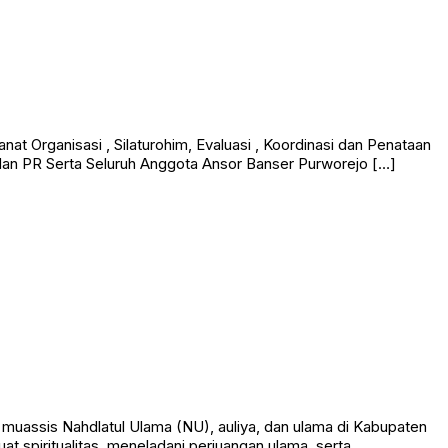
 Organisasi , Silaturohim, Evaluasi , Koordinasi dan Penataan
 dan PR Serta Seluruh Anggota Ansor Banser Purworejo […]
assis Nahdlatul Ulama (NU), auliya, dan ulama di Kabupaten
t spiritualitas, meneladani perjuangan ulama, serta