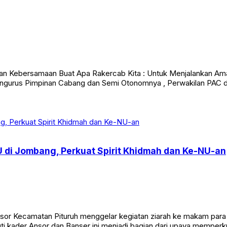
n Kebersamaan Buat Apa Rakercab Kita : Untuk Menjalankan Amanat
 , Pengurus Pimpinan Cabang dan Semi Otonomnya , Perwakilan PAC
U di Jombang, Perkuat Spirit Khidmah dan Ke-NU-an
Kecamatan Pituruh menggelar kegiatan ziarah ke makam para mu
i kader Ansor dan Banser ini menjadi bagian dari upaya memperkua