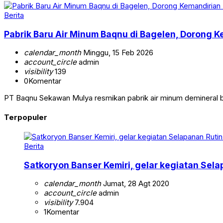
Berita
Pabrik Baru Air Minum Baqnu di Bagelen, Dorong 
calendar_month
Minggu, 15 Feb 2026
account_circle
admin
visibility
139
0
Komentar
PT Baqnu Sekawan Mulya resmikan pabrik air minum demineral b
Terpopuler
Berita
Satkoryon Banser Kemiri, gelar kegiatan Sel
calendar_month
Jumat, 28 Agt 2020
account_circle
admin
visibility
7.904
1
Komentar