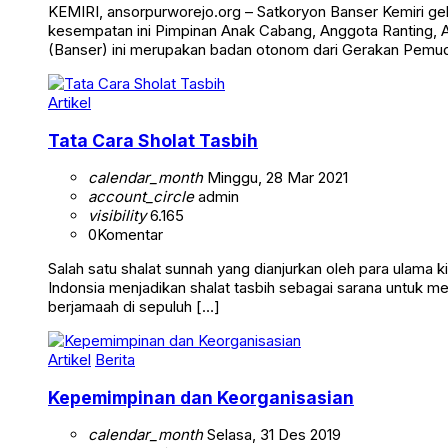
KEMIRI, ansorpurworejo.org – Satkoryon Banser Kemiri gel
kesempatan ini Pimpinan Anak Cabang, Anggota Ranting, 
(Banser) ini merupakan badan otonom dari Gerakan Pemu
Artikel
Tata Cara Sholat Tasbih
calendar_month
Minggu, 28 Mar 2021
account_circle
admin
visibility
6.165
0
Komentar
Salah satu shalat sunnah yang dianjurkan oleh para ulama 
Indonsia menjadikan shalat tasbih sebagai sarana untuk m
berjamaah di sepuluh […]
Artikel
Berita
Kepemimpinan dan Keorganisasian
calendar_month
Selasa, 31 Des 2019