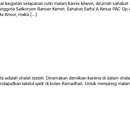
ar kegiatan selapanan rutin malam kamis kliwon, dirumah sahabat 
Anggota Satkoryon Banser Kemiri. Sahabat Saiful A Ketua PAC G
da Ansor, maka […]
kita adalah shalat tasbih. Dinamakan demikian karena di dalam sha
endapatkan lailatul qadr di bulan Ramadhan. Untuk menjaring mala