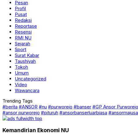
Pesan
Profil
Pusat
Redaksi
Reportase
Resensi
RMI NU
Sejarah
Sport
Surat Kabar
Taushiyah
Tokoh
Umum
Uncategorized
Video
Wawancara
Trending Tags
#berita
#ANSOR
#nu
#purworejo
#banser
#GP Ansor Purworej
#ansor purworejo
#pituruh
#ansorbanserluarbiasa
#ansormajusa
Kemandirian Ekonomi NU