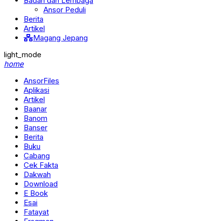
Badan dan Lembaga
Ansor Peduli
Berita
Artikel
Magang Jepang
light_mode
home
AnsorFiles
Aplikasi
Artikel
Baanar
Banom
Banser
Berita
Buku
Cabang
Cek Fakta
Dakwah
Download
E Book
Esai
Fatayat