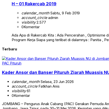
H – 01 Rakercab 2019
calendar_month
Sabtu, 9 Feb 2019
account_circle
admin
visibility
2.577
0
Komentar
Ada Apa di Rakercab Kita : Ada Pencerahan , Optimisme da
Program Kerja Siapa yang terlibat di dalamnya : Panitia
Terbaru
PAC Pituruh
Kader Ansor dan Banser Pituruh Ziarah Muassis N
calendar_month
Selasa, 23 Jun 2026
account_circle
Fatkhan Anis
visibility
61
0
Komentar
JOMBANG – Pengurus Anak Cabang (PAC) Gerakan Pemuda Ansor 
Jombang, Jawa Timur, pada 30–31 Mei 2026. Kegiatan yang diikut