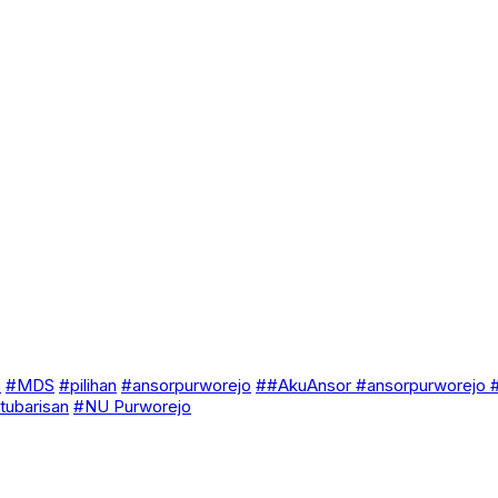
o
#MDS
#pilihan
#ansorpurworejo
##AkuAnsor #ansorpurworejo
tubarisan
#NU Purworejo