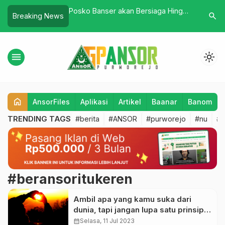
Pemdes Desa
Posko Banser akan Bersiaga Hingga
Ranting 
search
Breaking News
bersama PAC GP.
Tigapuluh Hari Pasca Bencana
Pageron 
r dan Santunan
Masyaraka
pada 10 
menu
light_mode
home
AnsorFiles
Aplikasi
Artikel
Baanar
Banom
TRENDING TAGS
#berita
#ANSOR
#purworejo
#nu
#b
#beransoritukeren
Ambil apa yang kamu suka dari
dunia, tapi jangan lupa satu prinsip–
“berbuat baik”
calendar_month
Selasa, 11 Jul 2023