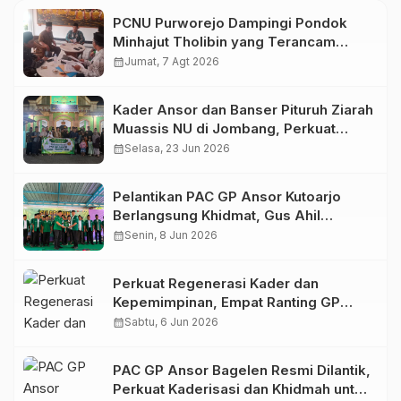
PCNU Purworejo Dampingi Pondok
Minhajut Tholibin yang Terancam
Dieksekusi Pengadilan
calendar_month
Jumat, 7 Agt 2026
Kader Ansor dan Banser Pituruh Ziarah
Muassis NU di Jombang, Perkuat
Spirit Khidmah dan Ke-NU-an
calendar_month
Selasa, 23 Jun 2026
Pelantikan PAC GP Ansor Kutoarjo
Berlangsung Khidmat, Gus Ahil
Ingatkan Ansor Harus Bermanfaat bagi
calendar_month
Senin, 8 Jun 2026
Umat
Perkuat Regenerasi Kader dan
Kepemimpinan, Empat Ranting GP
Ansor di Bagelen Gelar Reorganisasi
calendar_month
Sabtu, 6 Jun 2026
PAC GP Ansor Bagelen Resmi Dilantik,
Perkuat Kaderisasi dan Khidmah untuk