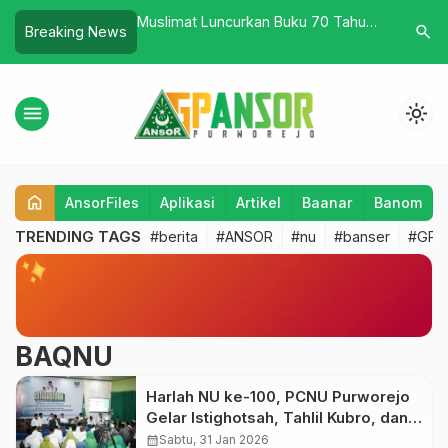
ram 1447 H, PAC GP
Muslimat Luncurkan Buku 70 Tahun
Refleksi 
search
Breaking News
Gelar Selapanan
Kiprah dan Karya Perempuan NU
Tahun 201
or
menu
light_mode
home
AnsorFiles
Aplikasi
Artikel
Baanar
Banom
TRENDING TAGS
#berita
#ANSOR
#nu
#banser
#GP A
BAQNU
Harlah NU ke-100, PCNU Purworejo
Gelar Istighotsah, Tahlil Kubro, dan
Launching Desa NU
calendar_month
Sabtu, 31 Jan 2026