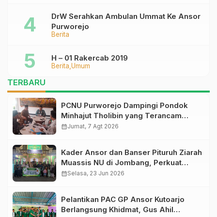
DrW Serahkan Ambulan Ummat Ke Ansor
Purworejo
Berita
H – 01 Rakercab 2019
Berita
Umum
TERBARU
PCNU Purworejo Dampingi Pondok
Minhajut Tholibin yang Terancam
Dieksekusi Pengadilan
calendar_month
Jumat, 7 Agt 2026
Kader Ansor dan Banser Pituruh Ziarah
Muassis NU di Jombang, Perkuat
Spirit Khidmah dan Ke-NU-an
calendar_month
Selasa, 23 Jun 2026
Pelantikan PAC GP Ansor Kutoarjo
Berlangsung Khidmat, Gus Ahil