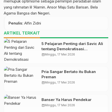
memupuk optimisme sebagai pemimpin peradaban islam
yang rahmatan lil ‘Alamin. Ansor Maju Satu Barisan. Bela
Agama Bangsa dan Negeri.
Penulis
: Alfin Zidni
ARTIKEL TERKAIT
5 Pelajaran Penting dari Savic Ali
tentang Demokratisasi
Pengetahuan
calendar_month
Minggu, 17 Mei 2026
Pria Sangar Bertato itu Bukan
Preman
calendar_month
Minggu, 17 Mei 2026
Banser Ya Harus Pendekar
calendar_month
Minggu, 17 Mei 2026