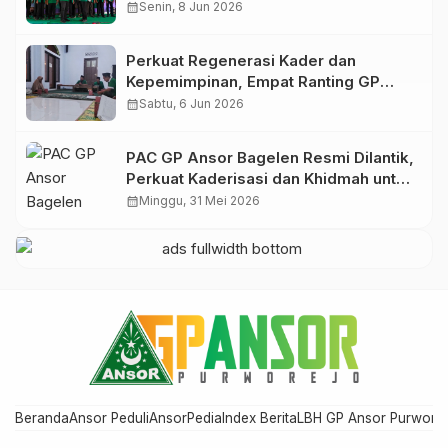
Ingatkan Ansor Harus Bermanfaat bagi
calendar_month
Senin, 8 Jun 2026
Umat
Perkuat Regenerasi Kader dan
Kepemimpinan, Empat Ranting GP
Ansor di Bagelen Gelar Reorganisasi
calendar_month
Sabtu, 6 Jun 2026
PAC GP Ansor Bagelen Resmi Dilantik,
Perkuat Kaderisasi dan Khidmah untuk
Masyarakat
calendar_month
Minggu, 31 Mei 2026
Beranda
Ansor Peduli
AnsorPedia
Index Berita
LBH GP Ansor Purwore