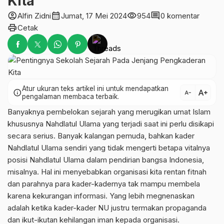
Kita
account_circle
calendar_month
visibility
comment
Alfin Zidni
Jumat, 17 Mei 2024
954
0 komentar
print
Cetak
Atur ukuran teks artikel ini untuk mendapatkan
text_increase
info
text_decrease
pengalaman membaca terbaik.
Banyaknya pembelokan sejarah yang merugikan umat Islam
khususnya Nahdlatul Ulama yang terjadi saat ini perlu disikapi
secara serius. Banyak kalangan pemuda, bahkan kader
Nahdlatul Ulama sendiri yang tidak mengerti betapa vitalnya
posisi Nahdlatul Ulama dalam pendirian bangsa Indonesia,
misalnya. Hal ini menyebabkan organisasi kita rentan fitnah
dan parahnya para kader-kadernya tak mampu membela
karena kekurangan informasi. Yang lebih megnenaskan
adalah ketika kader-kader NU justru termakan propaganda
dan ikut-ikutan kehilangan iman kepada organisasi.