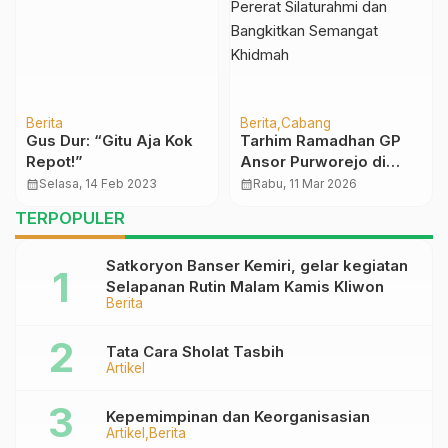
Berita
Berita
Cabang
Gus Dur: “Gitu Aja Kok
Tarhim Ramadhan GP
Repot!”
Ansor Purworejo di
Loano, Pererat
calendar_month
Selasa, 14 Feb 2023
calendar_month
Rabu, 11 Mar 2026
Silaturahmi dan
TERPOPULER
Bangkitkan Semangat
Khidmah
Satkoryon Banser Kemiri, gelar kegiatan
Selapanan Rutin Malam Kamis Kliwon
Berita
Tata Cara Sholat Tasbih
Artikel
Kepemimpinan dan Keorganisasian
Artikel
Berita